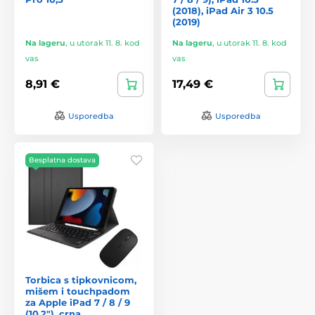
(2018), iPad Air 3 10.5
(2019)
Na lageru
,
u utorak 11. 8. kod
Na lageru
,
u utorak 11. 8. kod
vas
vas
8,91 €
17,49 €
Usporedba
Usporedba
Besplatna dostava
Torbica s tipkovnicom,
mišem i touchpadom
za Apple iPad 7 / 8 / 9
(10.2"), crna