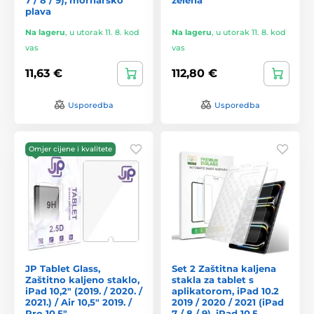
plava
Na lageru
,
u utorak 11. 8. kod
Na lageru
,
u utorak 11. 8. kod
vas
vas
11,63 €
112,80 €
Usporedba
Usporedba
Omjer cijene i kvalitete
JP Tablet Glass,
Set 2 Zaštitna kaljena
Zaštitno kaljeno staklo,
stakla za tablet s
iPad 10,2" (2019. / 2020. /
aplikatorom, iPad 10.2
2021.) / Air 10,5" 2019. /
2019 / 2020 / 2021 (iPad
Pro 10,5"
7 / 8 / 9), iPad 10.5