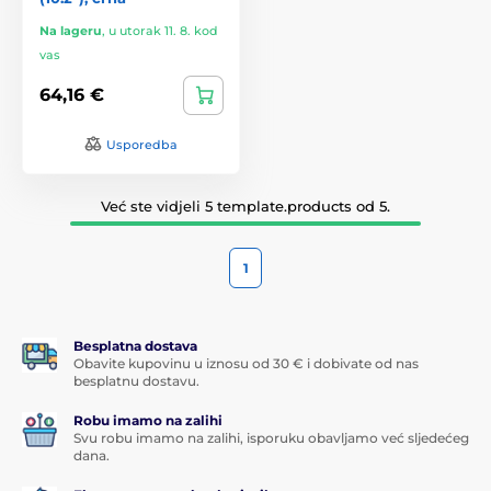
Na lageru
,
u utorak 11. 8. kod
vas
64,16 €
Usporedba
Već ste vidjeli 5 template.products od 5.
1
Besplatna dostava
Obavite kupovinu u iznosu od 30 € i dobivate od nas
besplatnu dostavu.
Robu imamo na zalihi
Svu robu imamo na zalihi, isporuku obavljamo već sljedećeg
dana.