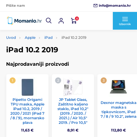
info@momanio.hr
Pišite nam
0
Izbornik
Uvod
Apple
iPad
iPad 10.2 2019
iPad 10.2 2019
Najprodavaniji proizvodi
Pipetto Origami
JP Tablet Glass,
Dexnor magnetska
TPU maska, Apple
Zaštitno kaljeno
maska s
iPad 10.2, 2019 /
staklo, iPad 10,2"
tipkovnicom, iPad
2020 / 2021 (iPad 7
(2019. / 2020. /
7 / 8 / 9 10.2", zelena
/ 8 / 9), mornarsko
2021.) / Air 10,5"
plava
2019. / Pro 10,5"
11,63 €
8,91 €
112,80 €