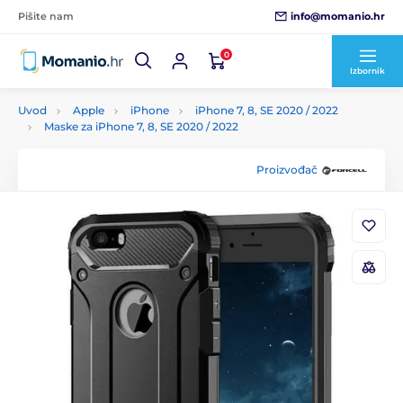
info@momanio.hr
Pišite nam
0
Izbornik
Uvod
Apple
iPhone
iPhone 7, 8, SE 2020 / 2022
Maske za iPhone 7, 8, SE 2020 / 2022
Proizvođač