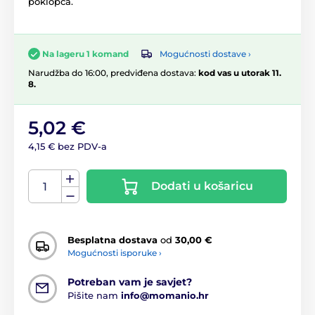
poklopca.
Mogućnosti dostave ›
Na lageru 1 komand
Narudžba do 16:00, predviđena dostava:
kod vas u utorak 11.
8.
5,02 €
4,15 € bez PDV-a
Dodati u košaricu
Besplatna dostava
od
30,00 €
Mogućnosti isporuke ›
Potreban vam je savjet?
Pišite nam
info@momanio.hr