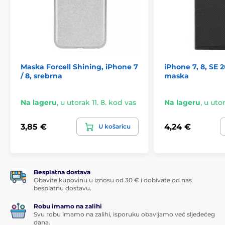
Maska Forcell Shining, iPhone 7
iPhone 7, 8, SE 
/ 8, srebrna
maska
Na lageru
,
u utorak 11. 8. kod vas
Na lageru
,
u utor
3,85 €
4,24 €
U košaricu
Besplatna dostava
Obavite kupovinu u iznosu od 30 € i dobivate od nas
besplatnu dostavu.
Robu imamo na zalihi
Svu robu imamo na zalihi, isporuku obavljamo već sljedećeg
dana.