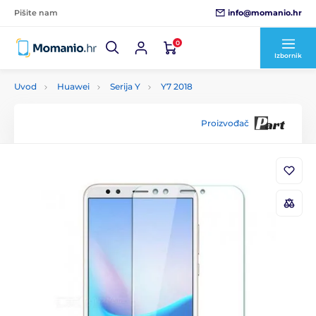
info@momanio.hr
Pišite nam
0
Izbornik
Uvod
Huawei
Serija Y
Y7 2018
Proizvođač