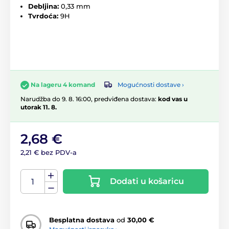
Debljina:
0,33 mm
Tvrdoća:
9H
Mogućnosti dostave ›
Na lageru 4 komand
Narudžba do 9. 8. 16:00, predviđena dostava:
kod vas u
utorak 11. 8.
2,68 €
2,21 € bez PDV-a
Dodati u košaricu
Besplatna dostava
od
30,00 €