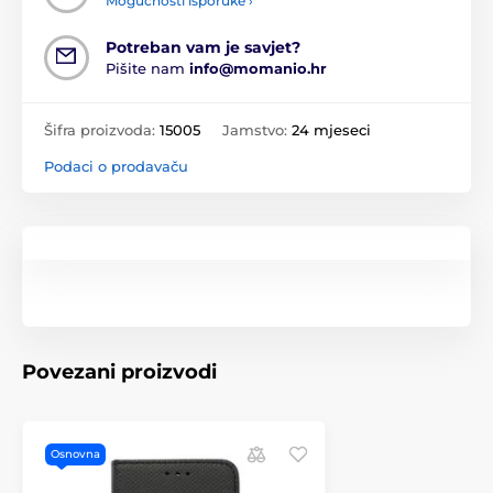
Mogućnosti isporuke ›
Potreban vam je savjet?
Pišite nam
info@momanio.hr
Šifra proizvoda:
15005
Jamstvo:
24 mjeseci
Podaci o prodavaču
Povezani proizvodi
Osnovna