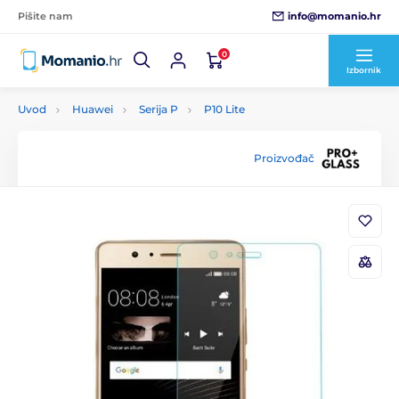
info@momanio.hr
Pišite nam
0
Izbornik
Uvod
Huawei
Serija P
P10 Lite
Proizvođač