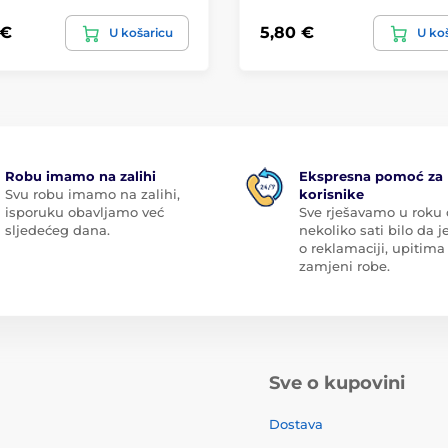
 €
5,80 €
U košaricu
U ko
Robu imamo na zalihi
Ekspresna pomoć za
Svu robu imamo na zalihi,
korisnike
isporuku obavljamo već
Sve rješavamo u roku
sljedećeg dana.
nekoliko sati bilo da je
o reklamaciji, upitima 
zamjeni robe.
Sve o kupovini
Dostava