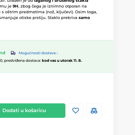
dir. Izrađen je od
laganog i brušenog stakla
 mu je
9H
, zbog čega je iznimno otporan na
 s oštrim predmetima (nož, ključevi). Osim toga,
 smanjuje otiske prstiju. Staklo prekriva
samo
and
Mogućnosti dostave ›
00, predviđena dostava:
kod vas u utorak 11. 8.
Dodati u košaricu