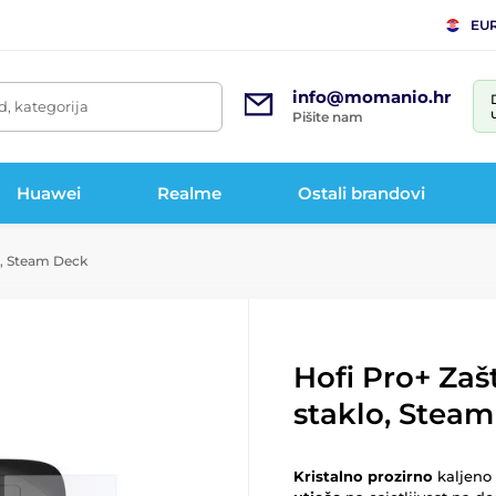
EU
info@momanio.hr
d, kategorija
Pišite nam
Huawei
Realme
Ostali brandovi
o, Steam Deck
Hofi Pro+ Zaš
staklo, Stea
Kristalno prozirno
kaljeno 