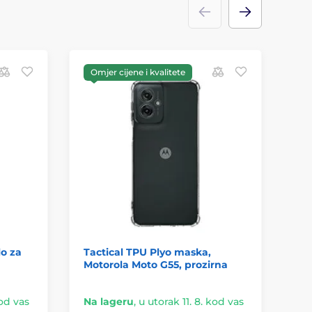
Omjer cijene i kvalitete
O
o za
Tactical TPU Plyo maska,
OB
Motorola Moto G55, prozirna
Mo
kod vas
Na lageru
,
u utorak 11. 8. kod vas
Na