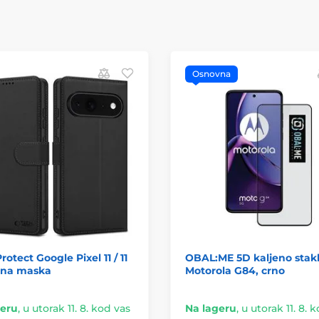
Osnovna
rotect Google Pixel 11 / 11
OBAL:ME 5D kaljeno stakl
crna maska
Motorola G84, crno
geru
,
u utorak 11. 8. kod vas
Na lageru
,
u utorak 11. 8. 