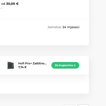
a
od
30,00 €
 ›
Jamstvo:
24 mjeseci
Hofi Pro+ Zaštitno…
Za kupovinu
7,74 €