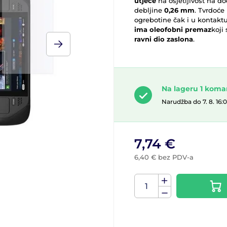
utječe
na osjetljivost na do
debljine
0,26 mm
. Tvrdoće
ogrebotine čak i u kontaktu
ima oleofobni premaz
koji
ravni dio zaslona
.
Na lageru 1 kom
Narudžba do 7. 8. 16:
7,74 €
6,40 € bez PDV-a