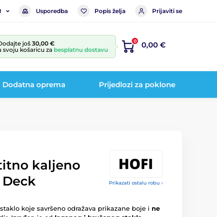
Usporedba
Popis želja
Prijaviti se
R
0
Dodajte još
30,00 €
0,00 €
u svoju košaricu za
besplatnu dostavu
Dodatna oprema
Prijedlozi za poklone
titno kaljeno
m Deck
Prikazati ostalu robu ›
staklo koje savršeno odražava prikazane boje i
ne