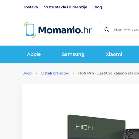
Dostava
Vrste stakla i dimenzije
Blog
Npr. proizvo
Apple
Samsung
Xiaomi
Uvod
Ostali brandovi
Hofi Pro+ Zaštitno kaljeno stakl