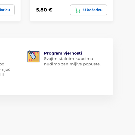
5,80 €
6,
šaricu
U košaricu
Program vjernosti
Svojim stalnim kupcima
 od
nudimo zanimljive popuste.
 riječ
ili