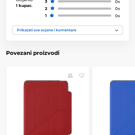
3
0x
1 kupac
.
2
0x
1
0x
Prikazati sve ocjene i komentare
Povezani proizvodi