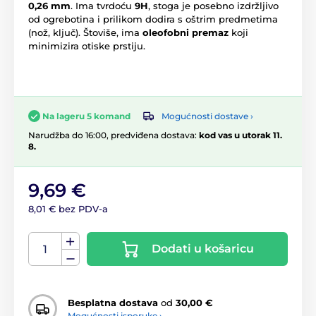
0,26 mm
. Ima tvrdoću
9H
, stoga je posebno izdržljivo
od ogrebotina i prilikom dodira s oštrim predmetima
(nož, ključ). Štoviše, ima
oleofobni premaz
koji
minimizira otiske prstiju.
Mogućnosti dostave ›
Na lageru 5 komand
Narudžba do 16:00, predviđena dostava:
kod vas u utorak 11.
8.
9,69 €
8,01 € bez PDV-a
Dodati u košaricu
Besplatna dostava
od
30,00 €
Mogućnosti isporuke ›