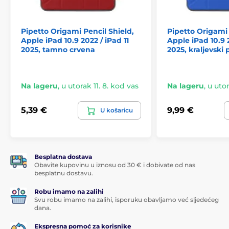
Pipetto Origami Pencil Shield,
Pipetto Origami 
Apple iPad 10.9 2022 / iPad 11
Apple iPad 10.9 2
2025, tamno crvena
2025, kraljevski 
Na lageru
,
u utorak 11. 8. kod vas
Na lageru
,
u utor
5,39 €
9,99 €
U košaricu
Besplatna dostava
Obavite kupovinu u iznosu od 30 € i dobivate od nas
besplatnu dostavu.
Robu imamo na zalihi
Svu robu imamo na zalihi, isporuku obavljamo već sljedećeg
dana.
Ekspresna pomoć za korisnike