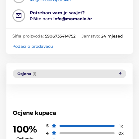
Potreban vam je savjet?
Pišite nam
info@momanio.hr
Šifra proizvoda:
5906735414752
Jamstvo:
24 mjeseci
Podaci o prodavaču
Ocjena
(1)
Ocjene kupaca
5
1x
100%
4
0x
Ocijenio