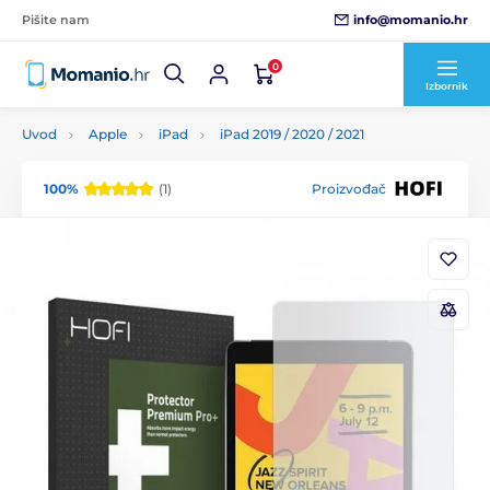
info@momanio.hr
Pišite nam
0
Izbornik
Uvod
Apple
iPad
iPad 2019 / 2020 / 2021
100%
(1)
Proizvođač