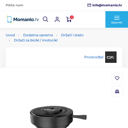
info@momanio.hr
Pišite nam
0
Izbornik
Uvod
Dodatna oprema
Držači i stalci
Držači za bicikl / motocikl
Proizvođač