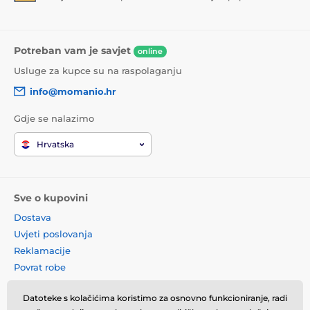
Potreban vam je savjet
online
Usluge za kupce su na raspolaganju
info@momanio.hr
Gdje se nalazimo
Hrvatska
Sve o kupovini
Dostava
Uvjeti poslovanja
Reklamacije
Povrat robe
Zamjena robe
Datoteke s kolačićima koristimo za osnovno funkcioniranje, radi
Načela o korištenju kolačića