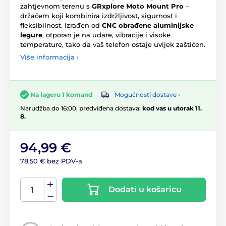
zahtjevnom terenu s
GRxplore Moto Mount Pro
–
držačem koji kombinira izdržljivost, sigurnost i
fleksibilnost. Izrađen od
CNC obrađene aluminijske
legure
, otporan je na udare, vibracije i visoke
temperature, tako da vaš telefon ostaje uvijek zaštićen.
Više informacija ›
Mogućnosti dostave ›
Na lageru 1 komand
Narudžba do 16:00, predviđena dostava:
kod vas u utorak 11.
8.
94,99 €
78,50 € bez PDV-a
Dodati u košaricu