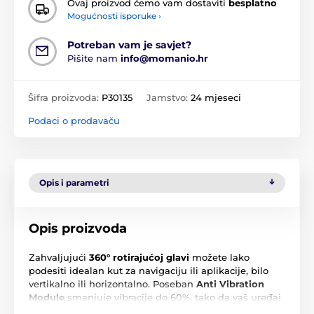
Ovaj proizvod ćemo vam dostaviti
besplatno
Mogućnosti isporuke ›
Potreban vam je savjet?
Pišite nam
info@momanio.hr
Šifra proizvoda:
P30135
Jamstvo:
24 mjeseci
Podaci o prodavaču
Opis i parametri
Opis proizvoda
Zahvaljujući
360° rotirajućoj glavi
možete lako
podesiti idealan kut za navigaciju ili aplikacije, bilo
vertikalno ili horizontalno. Poseban
Anti Vibration
Module
smanjuje vibracije do 60%, tako da vaš uređaj
ostaje stabilan čak i na neravnoj površini.