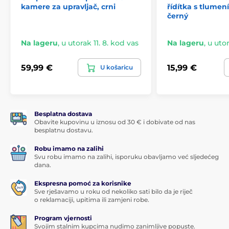
kamere za upravljač, crni
řídítka s tlumen
černý
Na lageru
,
u utorak 11. 8. kod vas
Na lageru
,
u utor
59,99 €
15,99 €
U košaricu
Besplatna dostava
Obavite kupovinu u iznosu od 30 € i dobivate od nas
besplatnu dostavu.
Robu imamo na zalihi
Svu robu imamo na zalihi, isporuku obavljamo već sljedećeg
dana.
Ekspresna pomoć za korisnike
Sve rješavamo u roku od nekoliko sati bilo da je riječ
o reklamaciji, upitima ili zamjeni robe.
Program vjernosti
Svojim stalnim kupcima nudimo zanimljive popuste.