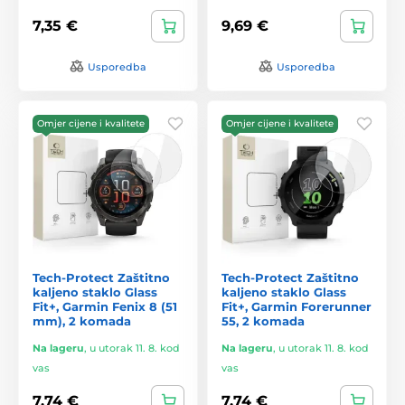
7,35 €
9,69 €
Usporedba
Usporedba
Omjer cijene i kvalitete
Omjer cijene i kvalitete
Tech-Protect Zaštitno
Tech-Protect Zaštitno
kaljeno staklo Glass
kaljeno staklo Glass
Fit+, Garmin Fenix 8 (51
Fit+, Garmin Forerunner
mm), 2 komada
55, 2 komada
Na lageru
,
u utorak 11. 8. kod
Na lageru
,
u utorak 11. 8. kod
vas
vas
7,74 €
7,74 €