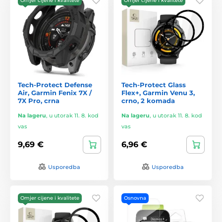
Omjer cijene i kvalitete
Omjer cijene i kvalitete
Tech-Protect Defense
Tech-Protect Glass
Air, Garmin Fenix 7X /
Flex+, Garmin Venu 3,
7X Pro, crna
crno, 2 komada
Na lageru
,
u utorak 11. 8. kod
Na lageru
,
u utorak 11. 8. kod
vas
vas
9,69 €
6,96 €
Usporedba
Usporedba
Omjer cijene i kvalitete
Osnovna