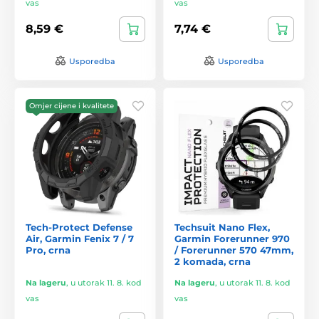
vas
vas
8,59 €
7,74 €
Usporedba
Usporedba
Omjer cijene i kvalitete
Tech-Protect Defense
Techsuit Nano Flex,
Air, Garmin Fenix 7 / 7
Garmin Forerunner 970
Pro, crna
/ Forerunner 570 47mm,
2 komada, crna
Na lageru
,
u utorak 11. 8. kod
Na lageru
,
u utorak 11. 8. kod
vas
vas