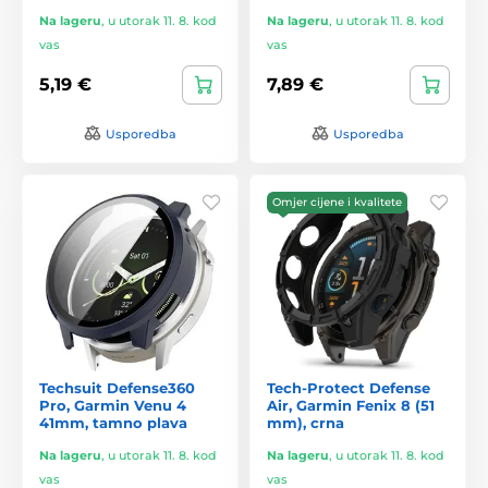
Na lageru
,
u utorak 11. 8. kod
Na lageru
,
u utorak 11. 8. kod
vas
vas
5,19 €
7,89 €
Usporedba
Usporedba
Omjer cijene i kvalitete
Techsuit Defense360
Tech-Protect Defense
Pro, Garmin Venu 4
Air, Garmin Fenix 8 (51
41mm, tamno plava
mm), crna
Na lageru
,
u utorak 11. 8. kod
Na lageru
,
u utorak 11. 8. kod
vas
vas