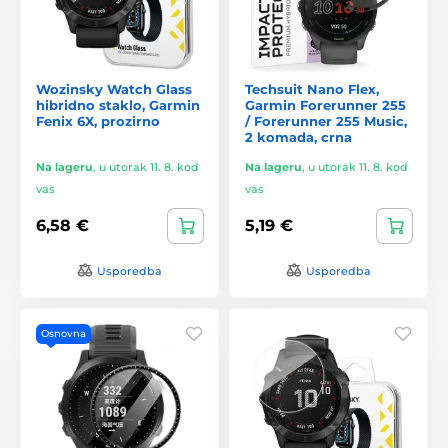
Wozinsky Watch Glass
Techsuit Nano Flex,
hibridno staklo, Garmin
Garmin Forerunner 255
Fenix 6X, prozirno
/ Forerunner 255 Music,
2 komada, crna
Na lageru
,
u utorak 11. 8. kod
Na lageru
,
u utorak 11. 8. kod
vas
vas
6,58 €
5,19 €
Usporedba
Usporedba
Osnovna