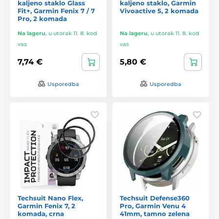
kaljeno staklo Glass
kaljeno staklo, Garmin
Fit+, Garmin Fenix 7 / 7
Vivoactive 5, 2 komada
Pro, 2 komada
Na lageru
,
u utorak 11. 8. kod
Na lageru
,
u utorak 11. 8. kod
vas
vas
7,74 €
5,80 €
Usporedba
Usporedba
Techsuit Nano Flex,
Techsuit Defense360
Garmin Fenix 7, 2
Pro, Garmin Venu 4
komada, crna
41mm, tamno zelena