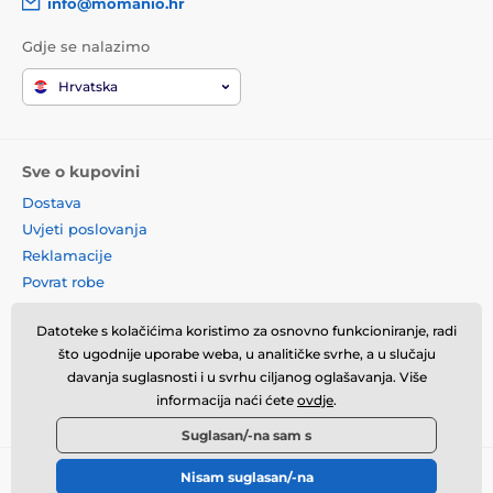
info@momanio.hr
Gdje se nalazimo
Hrvatska
Sve o kupovini
Dostava
Uvjeti poslovanja
Reklamacije
Povrat robe
Zamjena robe
Datoteke s kolačićima koristimo za osnovno funkcioniranje, radi
Načela o korištenju kolačića
što ugodnije uporabe weba, u analitičke svrhe, a u slučaju
Kontaktne informacije
davanja suglasnosti i u svrhu ciljanog oglašavanja. Više
Informacije o obradi osobnih
informacija naći ćete
ovdje
.
podataka
Suglasan/-na sam s
Nisam suglasan/-na
© 2026 momanio.hr ⦁ E-trgovinu izradila
SIMPLIA.cz