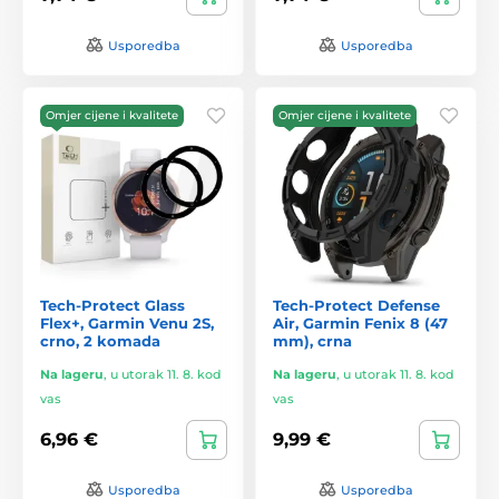
Usporedba
Usporedba
Omjer cijene i kvalitete
Omjer cijene i kvalitete
Tech-Protect Glass
Tech-Protect Defense
Flex+, Garmin Venu 2S,
Air, Garmin Fenix 8 (47
crno, 2 komada
mm), crna
Na lageru
,
u utorak 11. 8. kod
Na lageru
,
u utorak 11. 8. kod
vas
vas
6,96 €
9,99 €
Usporedba
Usporedba