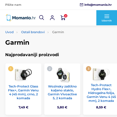
info@momanio.hr
Pišite nam
0
Izbornik
Uvod
Ostali brandovi
Garmin
Garmin
Najprodavaniji proizvodi
Tech-Protect
Tech-Protect Glass
Wozinsky zaštitno
Hydro Flex+,
Flex+, Garmin Venu
kaljeno staklo,
Hidrogelna folija,
4 (45 mm), crno, 2
Garmin Vivoactive
Garmin Venu 4 (45
komada
5, 2 komada
mm), 2 komada
7,49 €
5,80 €
8,59 €