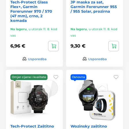
Tech-Protect Glass
JP maska za sat,
Flex+, Garmin
Garmin Forerunner 955
Forerunner 970 / 570
/ 955 Solar, prozirna
(47 mm), crno, 2
komada
Na lageru
,
u utorak 11. 8. kod
Na lageru
,
u utorak 11. 8. kod
vas
vas
6,96 €
9,30 €
Usporedba
Usporedba
Omjer cijene i kvalitete
Osnovna
Tech-Protect Zaštitno
Wozinsky zaštitno