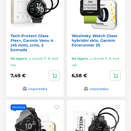
Tech-Protect Glass
Wozinsky Watch Glass
Flex+, Garmin Venu 4
hybridní sklo, Garmin
(45 mm), crno, 2
Forerunner 35
komada
Na lageru
,
u utorak 11. 8. kod
Na lageru
,
u utorak 11. 8. kod
vas
vas
7,49 €
6,58 €
Usporedba
Usporedba
Osnovna