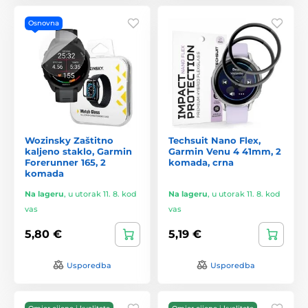
Osnovna
Wozinsky Zaštitno
Techsuit Nano Flex,
kaljeno staklo, Garmin
Garmin Venu 4 41mm, 2
Forerunner 165, 2
komada, crna
komada
Na lageru
,
u utorak 11. 8. kod
Na lageru
,
u utorak 11. 8. kod
vas
vas
5,80 €
5,19 €
Usporedba
Usporedba