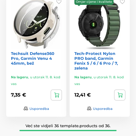
Omjer cijene i kvalitete
Techsuit Defense360
Tech-Protect Nylon
Pro, Garmin Venu 4
PRO band, Garmin
45mm, bež
Fenix 5 / 6 / 6 Pro / 7,
zelena
Na lageru
,
u utorak 11. 8. kod
Na lageru
,
u utorak 11. 8. kod
vas
vas
7,35 €
12,41 €
Usporedba
Usporedba
Već ste vidjeli 36 template.products od 36.