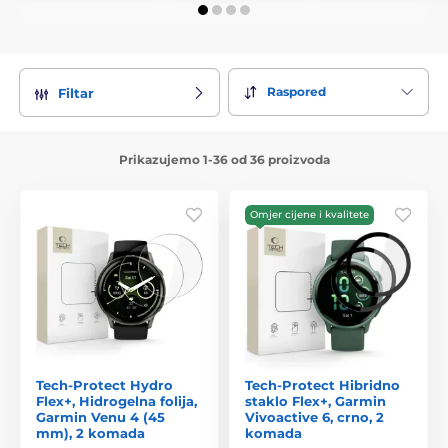
Raspored
Filtar
Prikazujemo 1-36 od 36 proizvoda
Omjer cijene i kvalitete
Tech-Protect Hydro
Tech-Protect Hibridno
Flex+, Hidrogelna folija,
staklo Flex+, Garmin
Garmin Venu 4 (45
Vivoactive 6, crno, 2
mm), 2 komada
komada