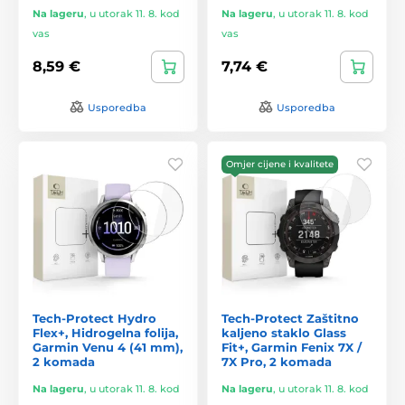
Na lageru
,
u utorak 11. 8. kod
Na lageru
,
u utorak 11. 8. kod
vas
vas
8,59 €
7,74 €
Usporedba
Usporedba
Omjer cijene i kvalitete
Tech-Protect Hydro
Tech-Protect Zaštitno
Flex+, Hidrogelna folija,
kaljeno staklo Glass
Garmin Venu 4 (41 mm),
Fit+, Garmin Fenix 7X /
2 komada
7X Pro, 2 komada
Na lageru
,
u utorak 11. 8. kod
Na lageru
,
u utorak 11. 8. kod