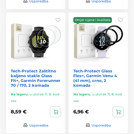
Usporedba
Usporedba
Omjer cijene i kvalitete
Tech-Protect Zaštitno
Tech-Protect Glass
kaljeno staklo Glass
Flex+, Garmin Venu 4
Fit+, Garmin Forerunner
(41 mm), crno, 2
70 / 170, 2 komada
komada
Na lageru
,
u utorak 11. 8. kod
Na lageru
,
u utorak 11. 8. kod
vas
vas
8,59 €
6,96 €
Usporedba
Usporedba