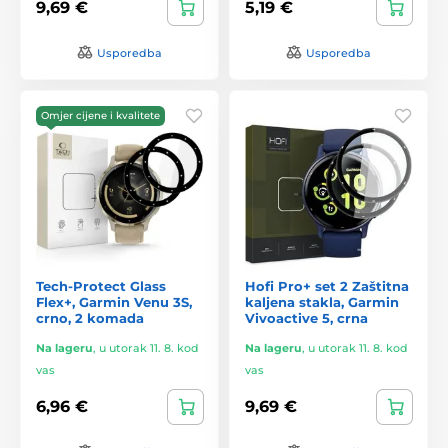
9,69 €
5,19 €
Usporedba
Usporedba
Omjer cijene i kvalitete
Tech-Protect Glass
Hofi Pro+ set 2 Zaštitna
Flex+, Garmin Venu 3S,
kaljena stakla, Garmin
crno, 2 komada
Vivoactive 5, crna
Na lageru
,
u utorak 11. 8. kod
Na lageru
,
u utorak 11. 8. kod
vas
vas
6,96 €
9,69 €