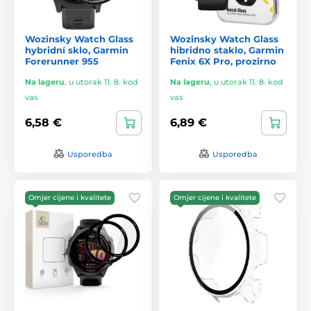
Wozinsky Watch Glass
Wozinsky Watch Glass
hybridní sklo, Garmin
hibridno staklo, Garmin
Forerunner 955
Fenix 6X Pro, prozirno
Na lageru
,
u utorak 11. 8. kod
Na lageru
,
u utorak 11. 8. kod
vas
vas
6,58 €
6,89 €
Usporedba
Usporedba
Omjer cijene i kvalitete
Omjer cijene i kvalitete