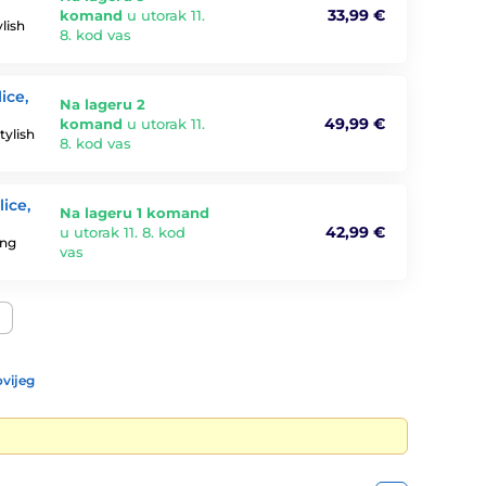
33,99 €
komand
u utorak 11.
lish
8. kod vas
ice,
Na lageru 2
49,99 €
komand
u utorak 11.
ylish
8. kod vas
ice,
Na lageru 1 komand
42,99 €
u utorak 11. 8. kod
ing
vas
vijeg