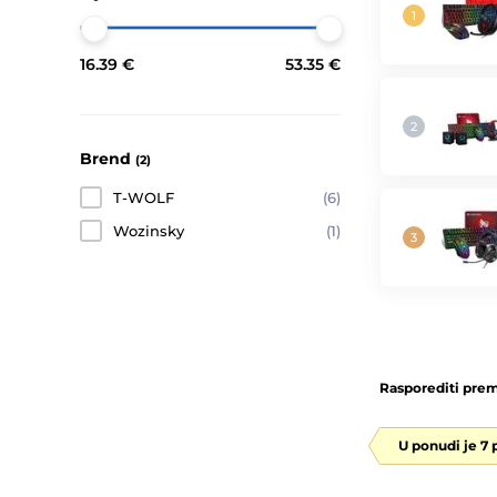
16.39 €
53.35 €
Brend
(2)
T-WOLF
(6)
Wozinsky
(1)
Rasporediti prem
U ponudi je 7 