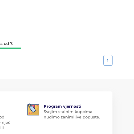
s od 7.
1
Program vjernosti
Svojim stalnim kupcima
 od
nudimo zanimljive popuste.
 riječ
ili