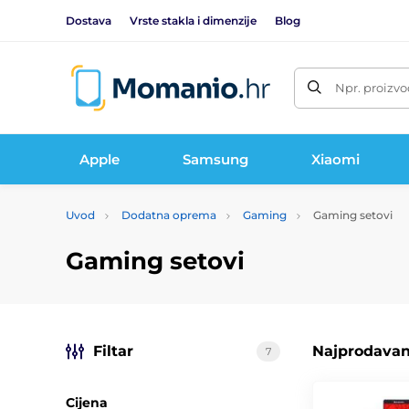
Dostava
Vrste stakla i dimenzije
Blog
Npr. proizvo
Apple
Samsung
Xiaomi
Uvod
Dodatna oprema
Gaming
Gaming setovi
Gaming setovi
Filtar
Najprodavani
7
Cijena