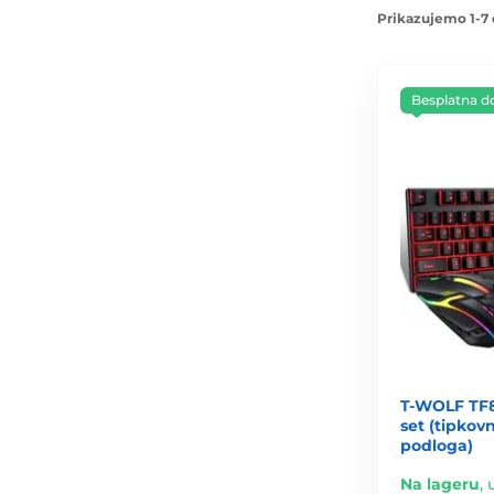
Prikazujemo 1-7 
Besplatna d
T-WOLF TF
set (tipkovn
podloga)
Na lageru
,