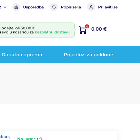
Usporedba
Popis želja
Prijaviti se
R
0
Dodajte još
30,00 €
0,00 €
u svoju košaricu za
besplatnu dostavu
Dodatna oprema
Prijedlozi za poklone
lice,
Na lageru 9