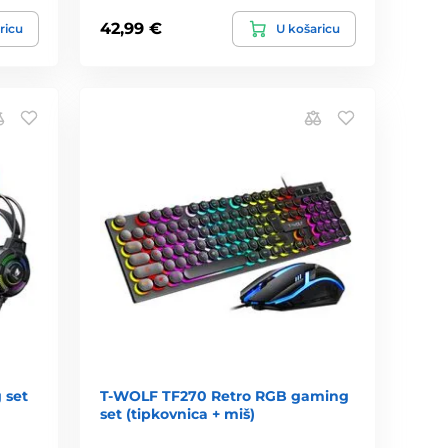
42,99 €
ricu
U košaricu
 set
T-WOLF TF270 Retro RGB gaming
set (tipkovnica + miš)