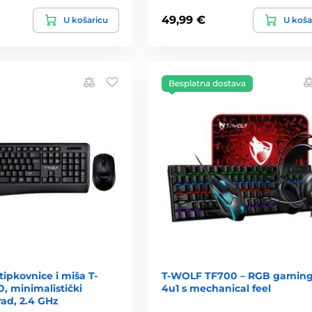
49,99 €
U košaricu
U koša
Besplatna dostava
tipkovnice i miša T-
T-WOLF TF700 – RGB gaming
, minimalistički
4u1 s mechanical feel
 rad, 2.4 GHz