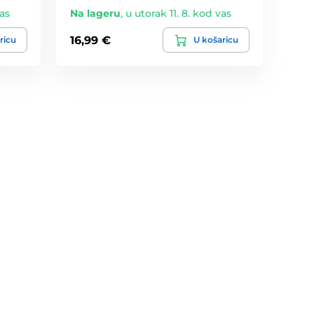
vas
Na lageru
,
u utorak 11. 8. kod vas
16,99 €
ricu
U košaricu