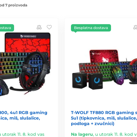
od 7 proizvoda
ostava
Besplatna dostava
800, 4u1 RGB gaming
T-WOLF TF880 RGB gaming s
ica, miš, slušalice,
5u1 (tipkovnica, miš, slušalice
podloga + zvučnici)
u utorak 11. 8. kod vas
Na lageru
,
u utorak 11. 8. kod 