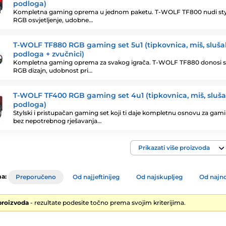
podloga)
Kompletna gaming oprema u jednom paketu. T-WOLF TF800 nudi sty
RGB osvjetljenje, udobne…
T-WOLF TF880 RGB gaming set 5u1 (tipkovnica, miš, slušal
podloga + zvučnici)
Kompletna gaming oprema za svakog igrača. T-WOLF TF880 donosi st
RGB dizajn, udobnost pri…
T-WOLF TF400 RGB gaming set 4u1 (tipkovnica, miš, slušal
podloga)
Stylski i pristupačan gaming set koji ti daje kompletnu osnovu za gam
bez nepotrebnog rješavanja…
Prikazati više proizvoda
a:
Preporučeno
Od najjeftinijeg
Od najskupljeg
Od najno
proizvoda
- rezultate podesite točno prema svojim kriterijima.