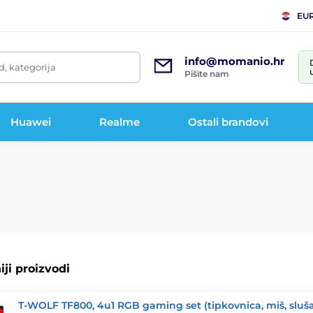
EU
info@momanio.hr
d, kategorija
Pišite nam
Huawei
Realme
Ostali brandovi
ji proizvodi
T-WOLF TF800, 4u1 RGB gaming set (tipkovnica, miš, sluša