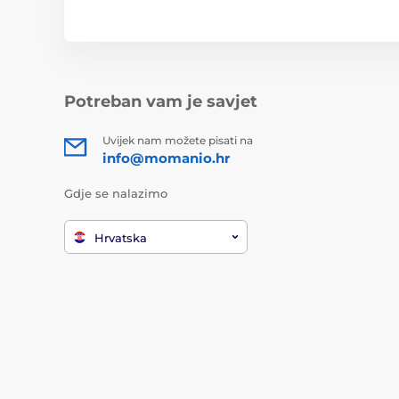
Potreban vam je savjet
Uvijek nam možete pisati na
info@momanio.hr
Gdje se nalazimo
Hrvatska