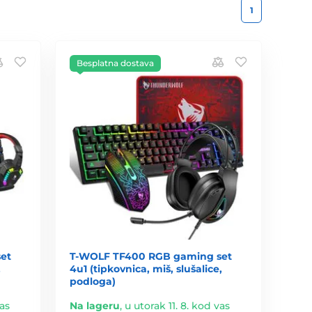
1
Besplatna dostava
et
T-WOLF TF400 RGB gaming set
,
4u1 (tipkovnica, miš, slušalice,
podloga)
vas
Na lageru
,
u utorak 11. 8. kod vas