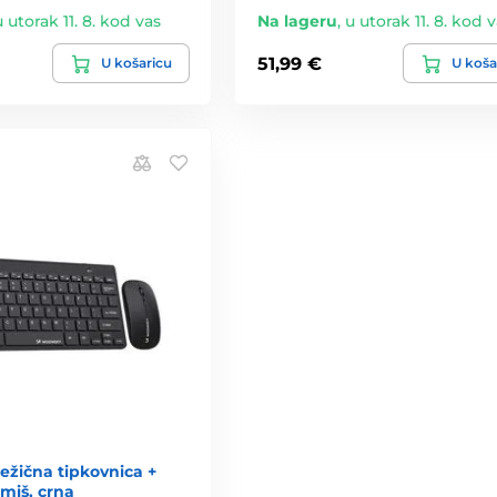
u utorak 11. 8. kod vas
Na lageru
,
u utorak 11. 8. kod 
51,99 €
U košaricu
U koša
ežična tipkovnica +
miš, crna