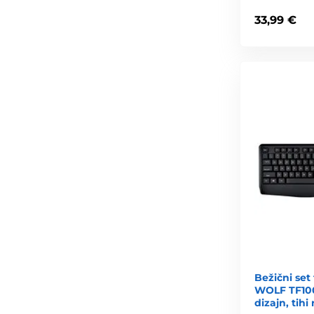
33,99 €
Bežični set 
WOLF TF100
dizajn, tihi