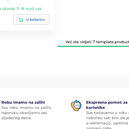
u utorak 11. 8. kod vas
U košaricu
Već ste vidjeli 7 template.product
Robu imamo na zalihi
Ekspresna pomoć za
Svu robu imamo na zalihi,
korisnike
isporuku obavljamo već
Sve rješavamo u roku
sljedećeg dana.
nekoliko sati bilo da je
o reklamaciji, upitima 
zamjeni robe.