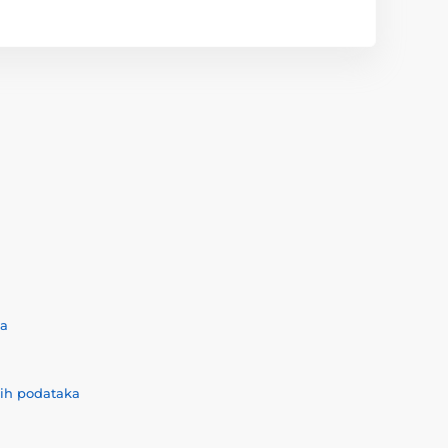
ća
nih podataka