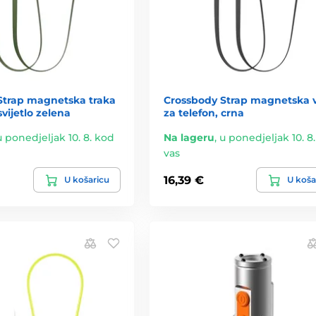
Strap magnetska traka
Crossbody Strap magnetska 
svijetlo zelena
za telefon, crna
u ponedjeljak 10. 8. kod
Na lageru
,
u ponedjeljak 10. 8
vas
16,39 €
U košaricu
U koša