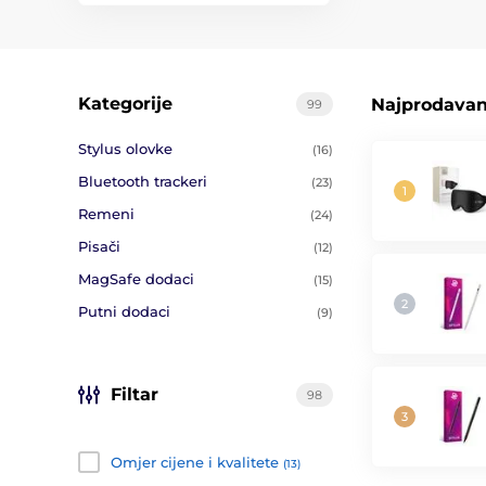
Kategorije
Najprodavani
99
Stylus olovke
(16)
Bluetooth trackeri
(23)
Remeni
(24)
Pisači
(12)
MagSafe dodaci
(15)
Putni dodaci
(9)
Filtar
98
Omjer cijene i kvalitete
(13)