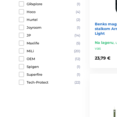
GRxplore
(1)
Hoco
(4)
Hurtel
(2)
Benks magn
Joyroom
(1)
stalkom Ar
Light
JP
(14)
Na lageru
,
Maxlife
(5)
vas
MiLi
(20)
23,79 €
OEM
(12)
Spigen
(1)
Superfire
(1)
Tech-Protect
(22)