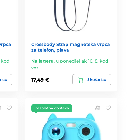
vrpca
Crossbody Strap magnetska vrpca
za telefon, plava
. kod
Na lageru
,
u ponedjeljak 10. 8. kod
vas
17,49 €
ricu
U košaricu
Besplatna dostava