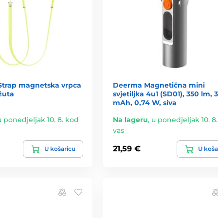
Strap magnetska vrpca
Deerma Magnetična mini
 žuta
svjetiljka 4u1 (SD01), 350 lm, 
mAh, 0,74 W, siva
u ponedjeljak 10. 8. kod
Na lageru
,
u ponedjeljak 10. 8
vas
21,59 €
U košaricu
U koša