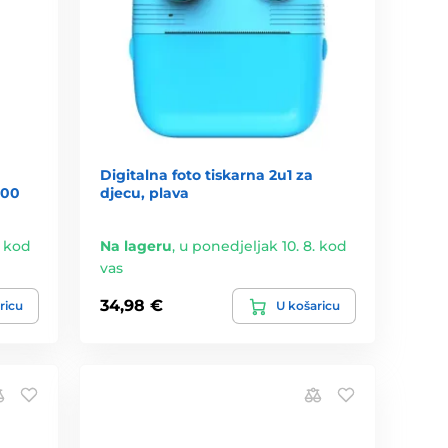
Digitalna foto tiskarna 2u1 za
300
djecu, plava
. kod
Na lageru
,
u ponedjeljak 10. 8. kod
vas
34,98 €
ricu
U košaricu