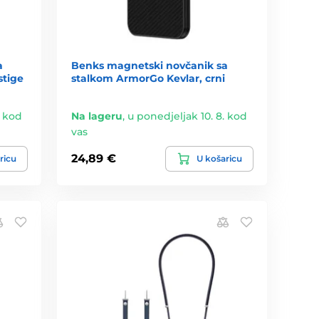
a
Benks magnetski novčanik sa
stige
stalkom ArmorGo Kevlar, crni
. kod
Na lageru
,
u ponedjeljak 10. 8. kod
vas
24,89 €
ricu
U košaricu