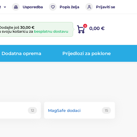
Usporedba
Popis želja
Prijaviti se
R
0
Dodajte još
30,00 €
0,00 €
u svoju košaricu za
besplatnu dostavu
Dodatna oprema
Prijedlozi za poklone
MagSafe dodaci
12
15