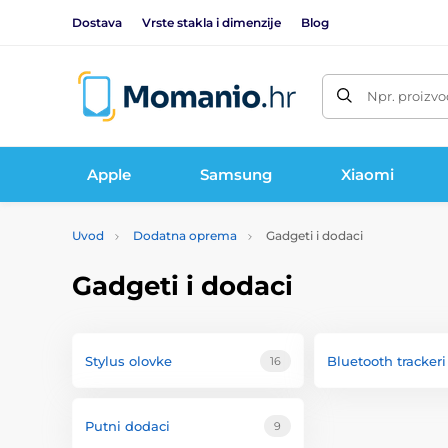
Dostava
Vrste stakla i dimenzije
Blog
Npr. proizvo
Apple
Samsung
Xiaomi
Uvod
Dodatna oprema
Gadgeti i dodaci
Gadgeti i dodaci
Stylus olovke
Bluetooth trackeri
16
Putni dodaci
9