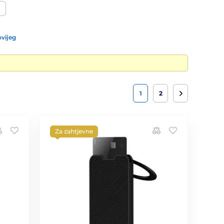
vijeg
1
2
Za zahtjevne