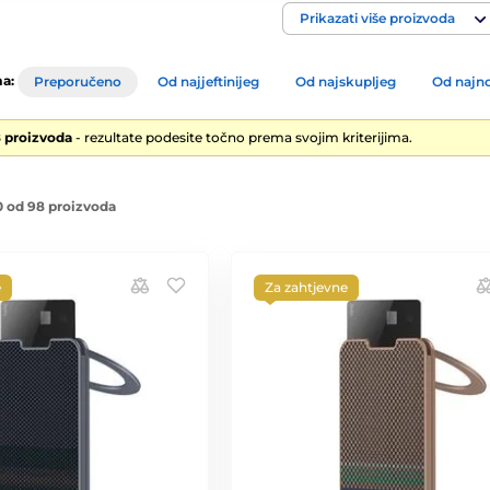
Prikazati više proizvoda
a:
Preporučeno
Od najjeftinijeg
Od najskupljeg
Od najno
8 proizvoda
- rezultate podesite točno prema svojim kriterijima.
 od 98 proizvoda
e
Za zahtjevne