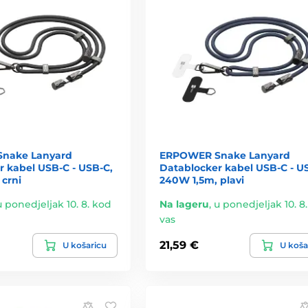
nake Lanyard
ERPOWER Snake Lanyard
r kabel USB-C - USB-C,
Datablocker kabel USB-C - U
 crni
240W 1,5m, plavi
u ponedjeljak 10. 8. kod
Na lageru
,
u ponedjeljak 10. 8
vas
21,59 €
U košaricu
U koša