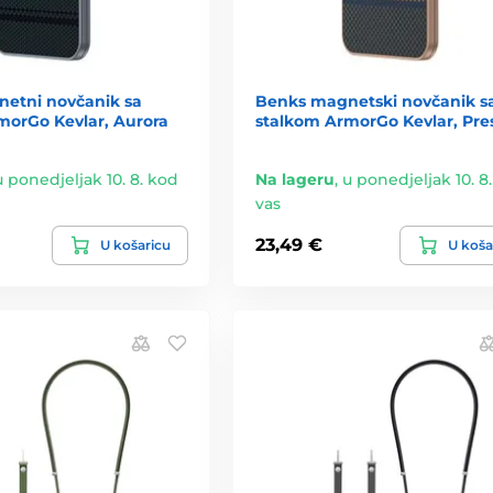
etni novčanik sa
Benks magnetski novčanik s
morGo Kevlar, Aurora
stalkom ArmorGo Kevlar, Pre
u ponedjeljak 10. 8. kod
Na lageru
,
u ponedjeljak 10. 8
vas
23,49 €
U košaricu
U koša