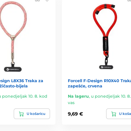
esign L8X36 Traka za
Forcell F-Design R10X40 Trak
žičasto-bijela
zapešće, crvena
u ponedjeljak 10. 8. kod
Na lageru
,
u ponedjeljak 10. 8
vas
9,69 €
U košaricu
U koša