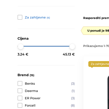
Za zahtjevne
Rasporediti prem
(4)
U ponudi je 9
Cijena
Prikazujemo 1-70
3.24 €
45.13 €
Za zahtjevn
Brend
(15)
Benks
(3)
Deerma
(1)
ER Power
(3)
Forcell
(8)