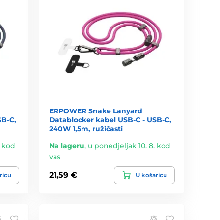
ERPOWER Snake Lanyard
SB-C,
Datablocker kabel USB-C - USB-C,
240W 1,5m, ružičasti
. kod
Na lageru
,
u ponedjeljak 10. 8. kod
vas
21,59 €
ricu
U košaricu