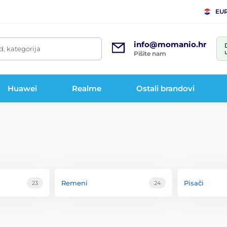
EU
info@momanio.hr
d, kategorija
Pišite nam
Huawei
Realme
Ostali brandovi
Remeni
Pisači
23
24