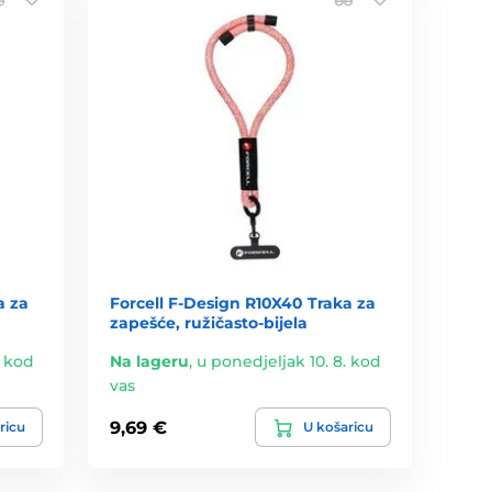
a za
Forcell F-Design R10X40 Traka za
zapešće, ružičasto-bijela
. kod
Na lageru
,
u ponedjeljak 10. 8. kod
vas
9,69 €
ricu
U košaricu