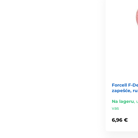
Forcell F-D
zapešće, ru
Na lageru
,
vas
6,96 €