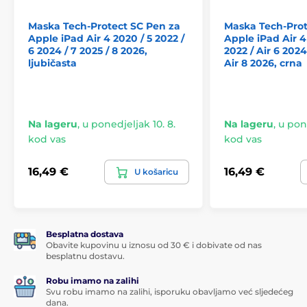
Maska Tech-Protect SC Pen za
Maska Tech-Prot
Apple iPad Air 4 2020 / 5 2022 /
Apple iPad Air 4 
6 2024 / 7 2025 / 8 2026,
2022 / Air 6 2024 
ljubičasta
Air 8 2026, crna
Na lageru
,
u ponedjeljak 10. 8.
Na lageru
,
u pone
kod vas
kod vas
16,49 €
16,49 €
U košaricu
Besplatna dostava
Obavite kupovinu u iznosu od 30 € i dobivate od nas
besplatnu dostavu.
Robu imamo na zalihi
Svu robu imamo na zalihi, isporuku obavljamo već sljedećeg
dana.