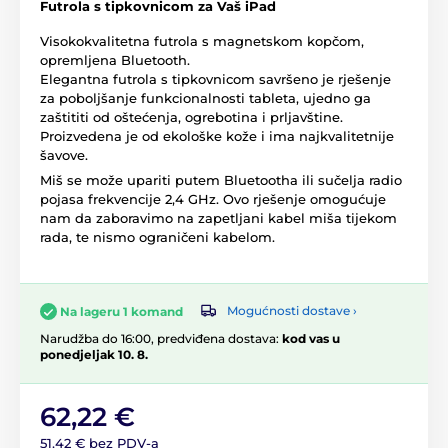
Futrola s tipkovnicom za Vaš iPad
Visokokvalitetna futrola s magnetskom kopčom,
opremljena Bluetooth.
Elegantna futrola s tipkovnicom savršeno je rješenje
za poboljšanje funkcionalnosti tableta, ujedno ga
zaštititi od oštećenja, ogrebotina i prljavštine.
Proizvedena je od ekološke kože i ima najkvalitetnije
šavove.
Miš se može upariti putem Bluetootha ili sučelja radio
pojasa frekvencije 2,4 GHz. Ovo rješenje omogućuje
nam da zaboravimo na zapetljani kabel miša tijekom
rada, te nismo ograničeni kabelom.
Mogućnosti dostave ›
Na lageru 1 komand
Narudžba do 16:00, predviđena dostava:
kod vas u
ponedjeljak 10. 8.
62,22 €
51,42 € bez PDV-a