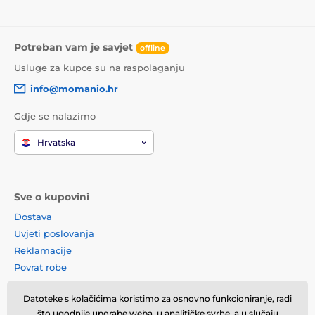
Potreban vam je savjet
offline
Usluge za kupce su na raspolaganju
info@momanio.hr
Gdje se nalazimo
Hrvatska
Sve o kupovini
Dostava
Uvjeti poslovanja
Reklamacije
Povrat robe
Zamjena robe
Datoteke s kolačićima koristimo za osnovno funkcioniranje, radi
Načela o korištenju kolačića
što ugodnije uporabe weba, u analitičke svrhe, a u slučaju