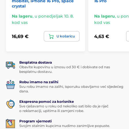
mobitel, iPhone 16 Pro, space
16 Pro
crystal
Na lageru
,
u ponedjeljak 10. 8.
Na lageru
,
u pone
kod vas
kod vas
16,69 €
4,63 €
U košaricu
Besplatna dostava
Obavite kupovinu u iznosu od 30 € i dobivate od nas
besplatnu dostavu.
Robu imamo na zalihi
Svu robu imamo na zalihi, isporuku obavljamo već sljedećeg
dana.
Ekspresna pomoć za korisnike
Sve rješavamo u roku od nekoliko sati bilo da je riječ
o reklamaciji, upitima ili zamjeni robe.
Program vjernosti
Svojim stalnim kupcima nudimo zanimljive popuste.