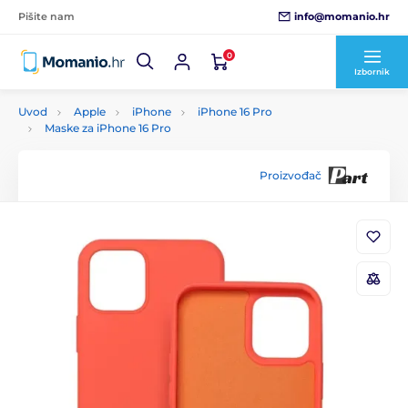
info@momanio.hr
Pišite nam
0
Izbornik
Uvod
Apple
iPhone
iPhone 16 Pro
Maske za iPhone 16 Pro
Proizvođač