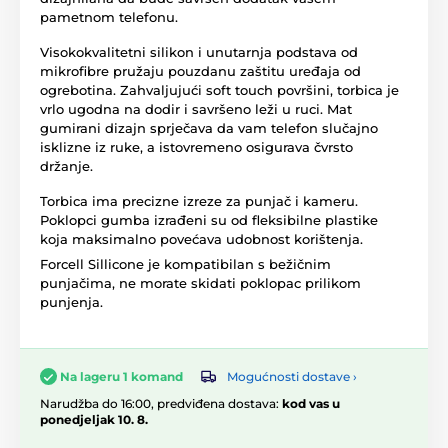
pametnom telefonu.
Visokokvalitetni silikon i unutarnja podstava od
mikrofibre pružaju pouzdanu zaštitu uređaja od
ogrebotina. Zahvaljujući soft touch površini, torbica je
vrlo ugodna na dodir i savršeno leži u ruci. Mat
gumirani dizajn sprječava da vam telefon slučajno
isklizne iz ruke, a istovremeno osigurava čvrsto
držanje.
Torbica ima precizne izreze za punjač i kameru.
Poklopci gumba izrađeni su od fleksibilne plastike
koja maksimalno povećava udobnost korištenja.
Forcell Sillicone je kompatibilan s bežičnim
punjačima, ne morate skidati poklopac prilikom
punjenja.
Mogućnosti dostave ›
Na lageru 1 komand
Narudžba do 16:00, predviđena dostava:
kod vas u
ponedjeljak 10. 8.