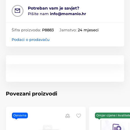
Potreban vam je savjet?
Pišite nam
info@momanio.hr
Šifra proizvoda:
P8883
Jamstvo:
24 mjeseci
Podaci o prodavaču
Povezani proizvodi
Osnovna
Omjer cijene i kvalitet