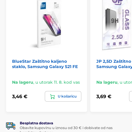
BlueStar Zaštitno kaljeno
JP 2,5D Zaštitno
staklo, Samsung Galaxy S21 FE
Samsung Galaxy
Na lageru
,
u utorak 11. 8. kod vas
Na lageru
,
u utor
3,46 €
3,69 €
U košaricu
Besplatna dostava
Obavite kupovinu u iznosu od 30 € i dobivate od nas