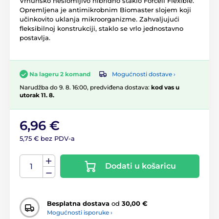
Vrhunsko neslomljivo hibridno staklo Forcell Flexible.
Opremljena je antimikrobnim Biomaster slojem koji
učinkovito uklanja mikroorganizme. Zahvaljujući
fleksibilnoj konstrukciji, staklo se vrlo jednostavno
postavlja.
Mogućnosti dostave ›
Na lageru 2 komand
Narudžba do 9. 8. 16:00, predviđena dostava:
kod vas u
utorak 11. 8.
6,96 €
5,75 € bez PDV-a
Dodati u košaricu
Besplatna dostava
od
30,00 €
Mogućnosti isporuke ›