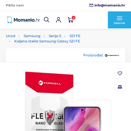
info@momanio.hr
Pišite nam
0
Izbornik
Uvod
Samsung
Serija S
S21 FE
Kaljena stakla Samsung Galaxy S21 FE
Proizvođač