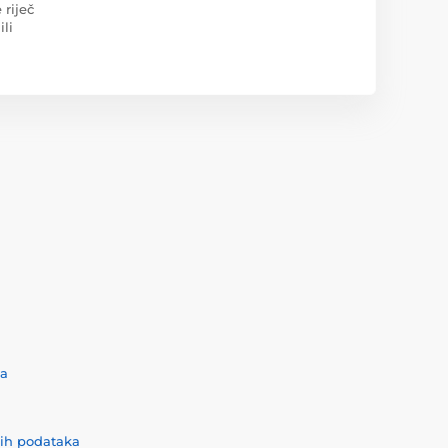
 riječ
ili
ća
nih podataka