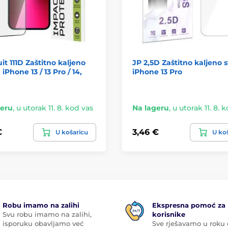
it 111D Zaštitno kaljeno
JP 2,5D Zaštitno kaljeno s
 iPhone 13 / 13 Pro / 14,
iPhone 13 Pro
geru
,
u utorak 11. 8. kod vas
Na lageru
,
u utorak 11. 8. 
€
3,46 €
U košaricu
U ko
Robu imamo na zalihi
Ekspresna pomoć za
Svu robu imamo na zalihi,
korisnike
isporuku obavljamo već
Sve rješavamo u roku