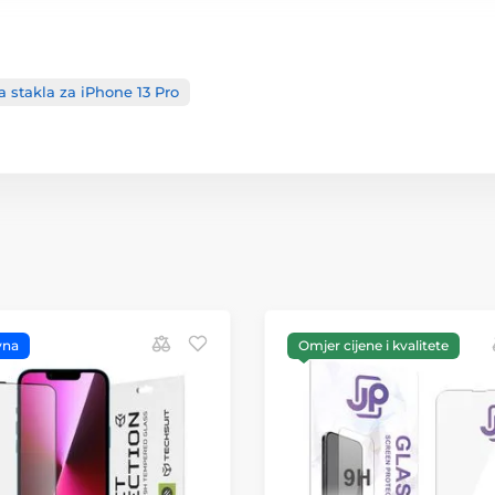
a stakla za iPhone 13 Pro
vna
Omjer cijene i kvalitete