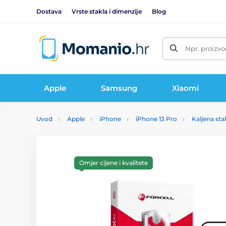
Dostava
Vrste stakla i dimenzije
Blog
Npr. proizvo
Apple
Samsung
Xiaomi
Uvod
Apple
iPhone
iPhone 13 Pro
Kaljena sta
Omjer cijene i kvalitete