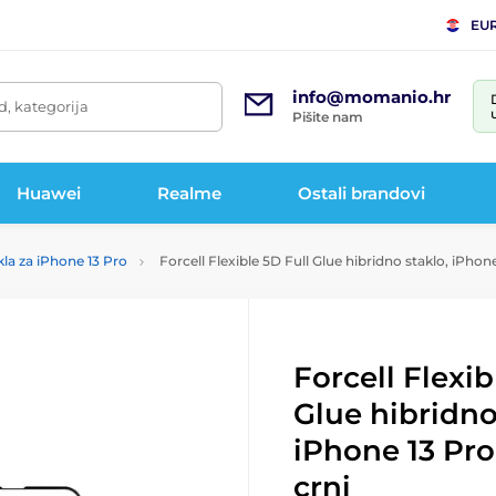
EU
info@momanio.hr
d, kategorija
Pišite nam
Huawei
Realme
Ostali brandovi
kla za iPhone 13 Pro
Forcell Flexible 5D Full Glue hibridno staklo, iPhone
Forcell Flexib
Glue hibridno
iPhone 13 Pro
crni