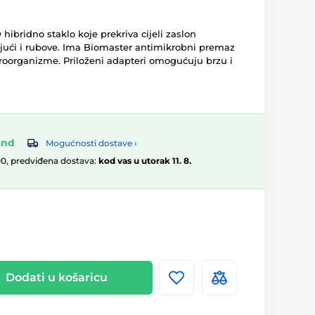
hibridno staklo koje prekriva cijeli zaslon
jući i rubove. Ima Biomaster antimikrobni premaz
kroorganizme. Priloženi adapteri omogućuju brzu i
and
Mogućnosti dostave ›
00, predviđena dostava:
kod vas u utorak 11. 8.
Dodati u košaricu