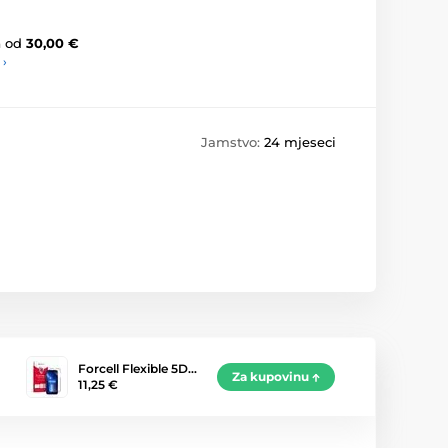
a
od
30,00 €
 ›
Jamstvo:
24 mjeseci
Forcell Flexible 5D…
Za kupovinu
11,25 €