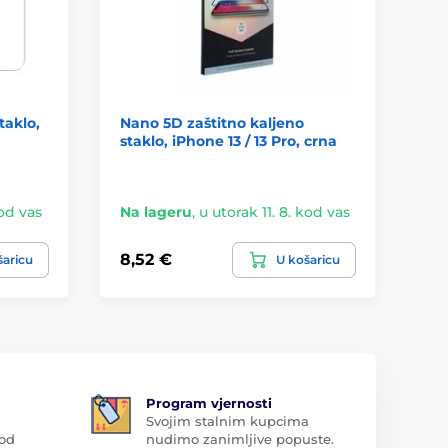
taklo,
Nano 5D zaštitno kaljeno
Wo
staklo, iPhone 13 / 13 Pro, crna
kal
/ 1
kod vas
Na lageru
,
u utorak 11. 8. kod vas
Na
8,52 €
8,
šaricu
U košaricu
Program vjernosti
Svojim stalnim kupcima
 od
nudimo zanimljive popuste.