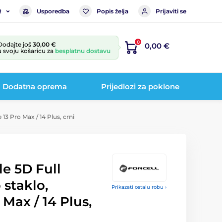
Usporedba
Popis želja
Prijaviti se
R
0
Dodajte još
30,00 €
0,00 €
u svoju košaricu za
besplatnu dostavu
Dodatna oprema
Prijedlozi za poklone
 13 Pro Max / 14 Plus, crni
le 5D Full
 staklo,
Prikazati ostalu robu ›
 Max / 14 Plus,