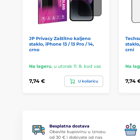
JP Privacy Zaštitno kaljeno
Techsu
staklo, iPhone 13 / 13 Pro / 14,
staklo,
crno
crni
Na lageru
,
u utorak 11. 8. kod vas
Na la
7,74 €
7,74 
U košaricu
Besplatna dostava
Obavite kupovinu u iznosu
od 30 € i dobivate od nas