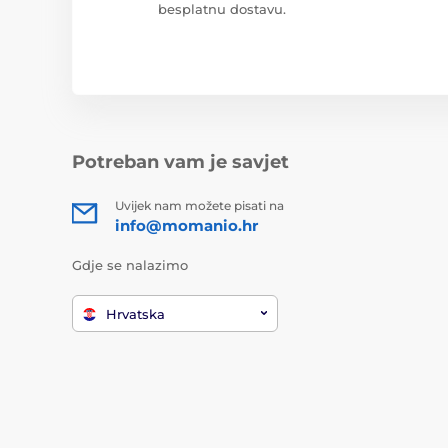
besplatnu dostavu.
Potreban vam je savjet
Uvijek nam možete pisati na
info@momanio.hr
Gdje se nalazimo
Hrvatska