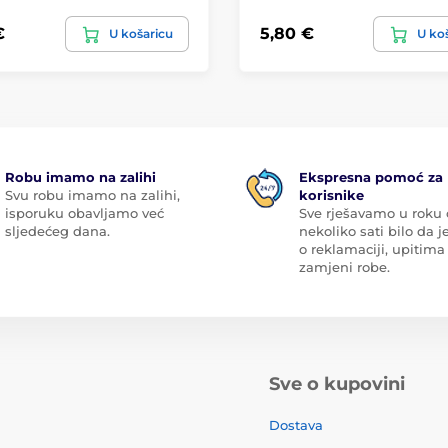
€
5,80 €
U košaricu
U ko
Robu imamo na zalihi
Ekspresna pomoć za
Svu robu imamo na zalihi,
korisnike
isporuku obavljamo već
Sve rješavamo u roku
sljedećeg dana.
nekoliko sati bilo da je
o reklamaciji, upitima 
zamjeni robe.
Sve o kupovini
Dostava