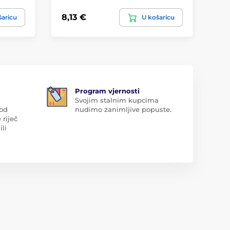
8,13 €
4,
šaricu
U košaricu
Program vjernosti
Svojim stalnim kupcima
 od
nudimo zanimljive popuste.
 riječ
ili