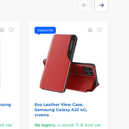
Osnovna
O
msung
Eco Leather View Case,
Wo
Samsung Galaxy A22 4G,
Ga
crvena
kod vas
Na lageru
,
u utorak 11. 8. kod vas
Na