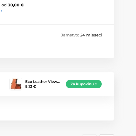
a
od
30,00 €
 ›
Jamstvo:
24 mjeseci
Eco Leather View…
Za kupovinu
8,13 €