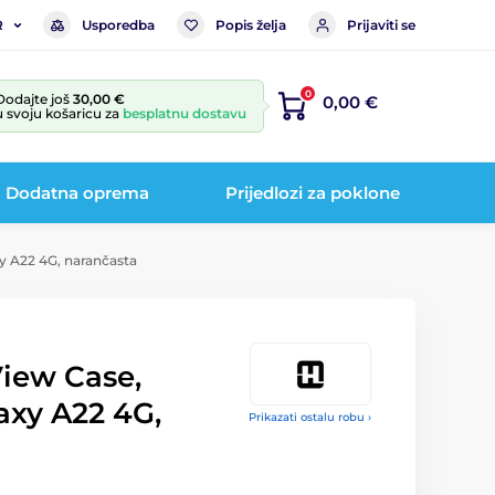
Usporedba
Popis želja
Prijaviti se
R
0
Dodajte još
30,00 €
0,00 €
u svoju košaricu za
besplatnu dostavu
Dodatna oprema
Prijedlozi za poklone
y A22 4G, narančasta
View Case,
xy A22 4G,
Prikazati ostalu robu ›