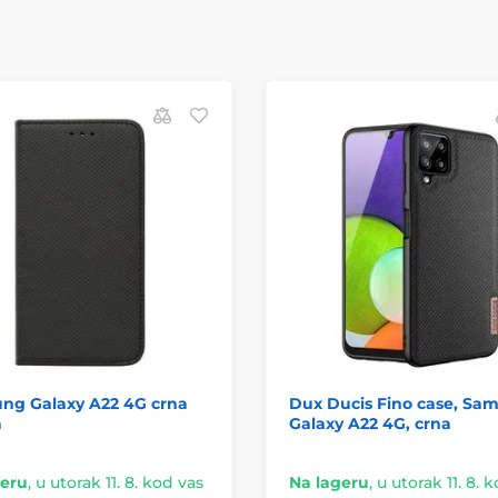
ng Galaxy A22 4G crna
Dux Ducis Fino case, Sa
a
Galaxy A22 4G, crna
geru
,
u utorak 11. 8. kod vas
Na lageru
,
u utorak 11. 8. 