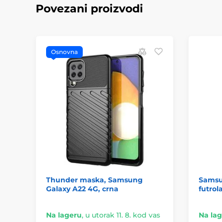
Povezani proizvodi
Osnovna
Thunder maska, Samsung
Samsu
Galaxy A22 4G, crna
futrol
Na lageru
,
u utorak 11. 8. kod vas
Na la