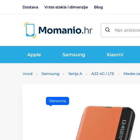
Dostava
Vrste stakla i dimenzije
Blog
Npr. proizvo
Apple
Samsung
Xiaomi
Uvod
Samsung
Serija A
A22 4G / LTE
Maske za
Osnovna