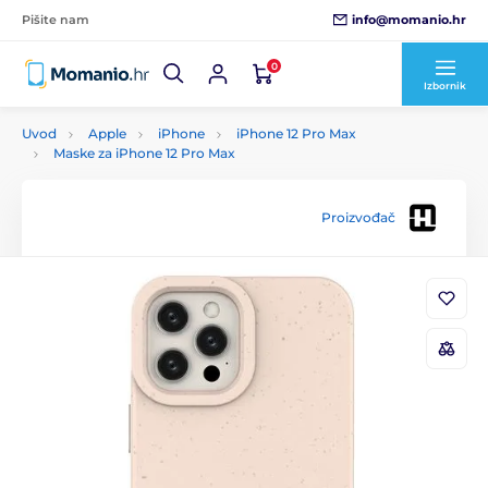
info@momanio.hr
Pišite nam
0
Izbornik
Uvod
Apple
iPhone
iPhone 12 Pro Max
Maske za iPhone 12 Pro Max
Proizvođač