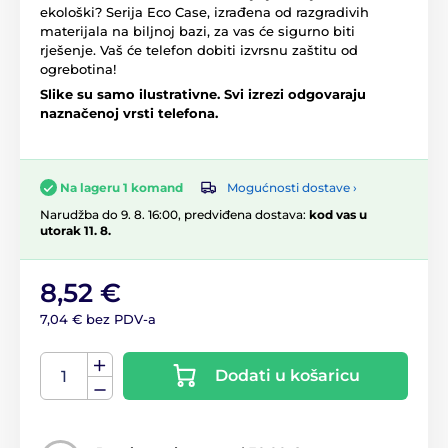
ekološki? Serija Eco Case, izrađena od razgradivih
materijala na biljnoj bazi, za vas će sigurno biti
rješenje. Vaš će telefon dobiti izvrsnu zaštitu od
ogrebotina!
Slike su samo ilustrativne. Svi izrezi odgovaraju
naznačenoj vrsti telefona.
Mogućnosti dostave ›
Na lageru 1 komand
Narudžba do 9. 8. 16:00, predviđena dostava:
kod vas u
utorak 11. 8.
8,52 €
7,04 € bez PDV-a
Dodati u košaricu