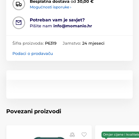
Besplatna dostava
od
30,00 €
Mogućnosti isporuke ›
Potreban vam je savjet?
Pišite nam
info@momanio.hr
Šifra proizvoda:
P6319
Jamstvo:
24 mjeseci
Podaci o prodavaču
Povezani proizvodi
Omjer cijene i kvalitet