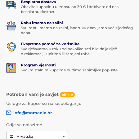
Besplatna dostava
Obavite kupovinu u iznosu od 30 € i dobivate od nas
besplatnu dostavu.
Robu imamo na zalihi
Svu robu imamo na zalihi, isporuku obavljamo već sljedećeg
dana.
Ekspresna pomoć za korisnike
Sve rješavamo u roku od nekoliko sati bilo da je riječ
o reklamaciji, upitima ili zamjeni robe.
Program vjernosti
Svojim stalnim kupcima nudimo zanimljive popuste.
Potreban vam je savjet
offline
Usluge za kupce su na raspolaganju
info@momanio.hr
Gdje se nalazimo
Hrvatska