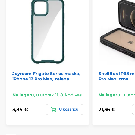
Joyroom Frigate Series maska,
ShellBox IP68 m
iPhone 12 Pro Max, zelena
Pro Max, crna
Na lageru
,
u utorak 11. 8. kod vas
Na lageru
,
u utor
3,85 €
21,36 €
U košaricu