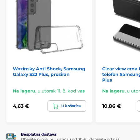
Wozinsky Anti Shock, Samsung
Clear view crna 
Galaxy S22 Plus, proziran
telefon Samsung
Plus
Na lageru
,
u utorak 11. 8. kod vas
Na lageru
,
u utor
4,63 €
10,86 €
U košaricu
Besplatna dostava
Obavite kupovinu u iznosu od 30 € i dobivate od nas