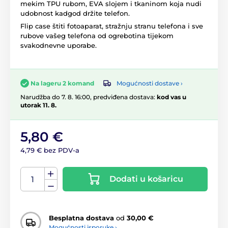
mekim TPU rubom, EVA slojem i tkaninom koja nudi
udobnost kadgod držite telefon.
Flip case štiti fotoaparat, stražnju stranu telefona i sve
rubove vašeg telefona od ogrebotina tijekom
svakodnevne uporabe.
Mogućnosti dostave ›
Na lageru 2 komand
Narudžba do 7. 8. 16:00, predviđena dostava:
kod vas u
utorak 11. 8.
5,80 €
4,79 € bez PDV-a
Dodati u košaricu
Besplatna dostava
od
30,00 €
Mogućnosti isporuke ›