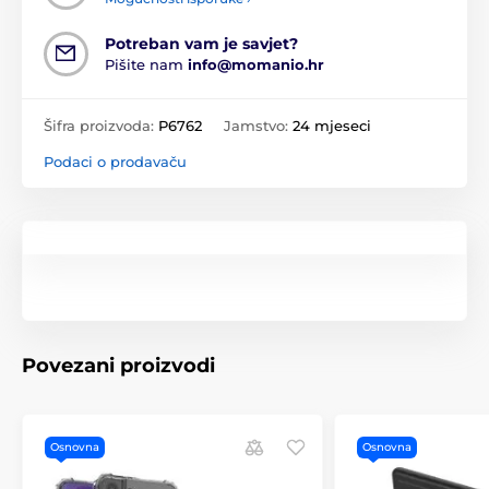
Potreban vam je savjet?
Pišite nam
info@momanio.hr
Šifra proizvoda:
P6762
Jamstvo:
24 mjeseci
Podaci o prodavaču
Povezani proizvodi
Osnovna
Osnovna