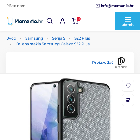
info@momanio.hr
Pišite nam
0
Izbornik
Uvod
Samsung
Serija S
S22 Plus
Kaljena stakla Samsung Galaxy S22 Plus
Proizvođač