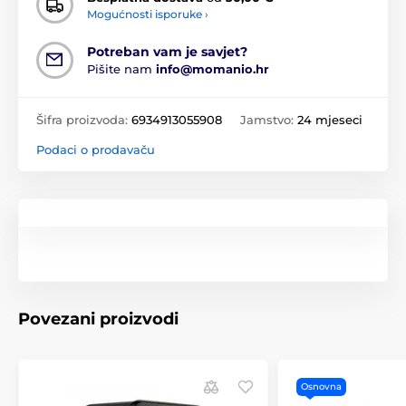
Mogućnosti isporuke ›
Potreban vam je savjet?
Pišite nam
info@momanio.hr
Šifra proizvoda:
6934913055908
Jamstvo:
24 mjeseci
Podaci o prodavaču
Povezani proizvodi
Osnovna