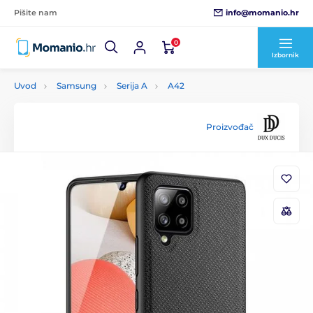
info@momanio.hr
Pišite nam
0
Izbornik
Uvod
Samsung
Serija A
A42
Proizvođač