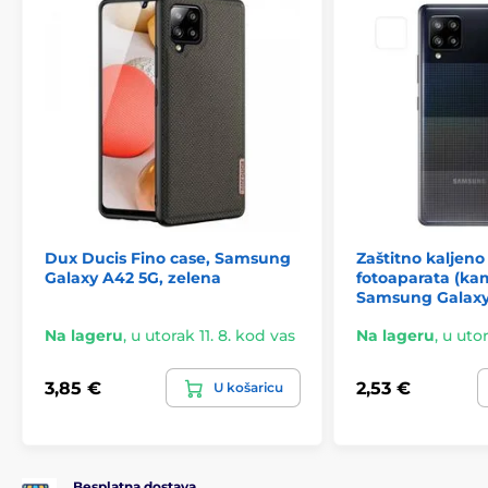
Dux Ducis Fino case, Samsung
Zaštitno kaljeno
Galaxy A42 5G, zelena
fotoaparata (ka
Samsung Galaxy
Na lageru
,
u utorak 11. 8. kod vas
Na lageru
,
u utor
3,85 €
2,53 €
U košaricu
Besplatna dostava