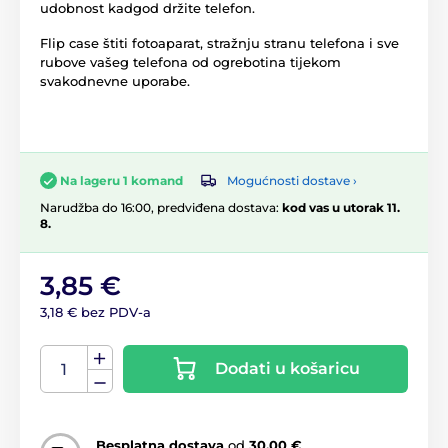
udobnost kadgod držite telefon.
Flip case štiti fotoaparat, stražnju stranu telefona i sve
rubove vašeg telefona od ogrebotina tijekom
svakodnevne uporabe.
Mogućnosti dostave ›
Na lageru 1 komand
Narudžba do 16:00, predviđena dostava:
kod vas u utorak 11.
8.
3,85 €
3,18 € bez PDV-a
Dodati u košaricu
Besplatna dostava
od
30,00 €