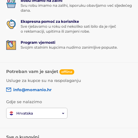
Robu imamo na zalihi
Svu robu imamo na zalihi, isporuku obavljamo već sljedećeg
dana.
Ekspresna pomoć za korisnike
Sve rješavamo u roku od nekoliko sati bilo da je riječ
o reklamaciji, upitima ili zamjeni robe.
Program vjernosti
Svojim stalnim kupcima nudimo zanimljive popuste.
Potreban vam je savjet
offline
Usluge za kupce su na raspolaganju
info@momanio.hr
Gdje se nalazimo
Hrvatska
Sve o kupovini