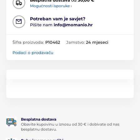
Mogućnosti isporuke ›
Potreban vam je savjet?
Pišite nam
info@momanio.hr
Šifra proizvoda:
P10462
Jamstvo:
24 mjeseci
Podaci o prodavaču
Besplatna dostava
Obavite kupovinu u iznosu od 30 € i dobivate od nas
besplatnu dostavu.