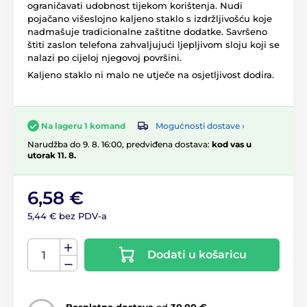
ograničavati udobnost tijekom korištenja. Nudi
pojačano višeslojno kaljeno staklo s izdržljivošću koje
nadmašuje tradicionalne zaštitne dodatke. Savršeno
štiti zaslon telefona zahvaljujući ljepljivom sloju koji se
nalazi po cijeloj njegovoj površini.
Kaljeno staklo ni malo ne utječe na osjetljivost dodira.
Mogućnosti dostave ›
Na lageru 1 komand
Narudžba do 9. 8. 16:00, predviđena dostava:
kod vas u
utorak 11. 8.
6,58 €
5,44 € bez PDV-a
Dodati u košaricu
Besplatna dostava
od
30,00 €