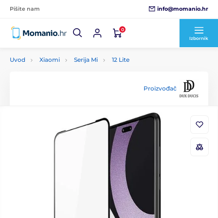
info@momanio.hr
Pišite nam
0
Izbornik
Uvod
Xiaomi
Serija Mi
12 Lite
Proizvođač