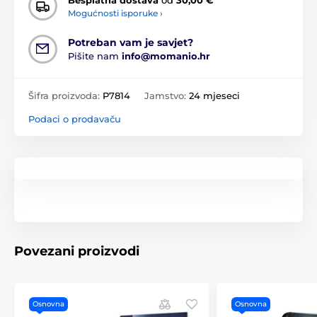
Mogućnosti isporuke ›
Potreban vam je savjet?
Pišite nam
info@momanio.hr
Šifra proizvoda:
P7814
Jamstvo:
24 mjeseci
Podaci o prodavaču
Povezani proizvodi
Osnovna
Osnovna