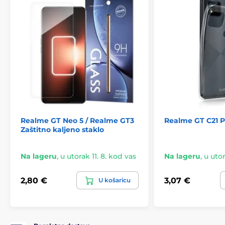
Realme GT Neo 5 / Realme GT3
Realme GT C21 
Zaštitno kaljeno staklo
Na lageru
,
u utorak 11. 8. kod vas
Na lageru
,
u utor
2,80 €
3,07 €
U košaricu