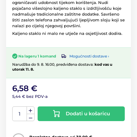
ograničavati udobnost tijekom korištenja. Nudi
pojačano višeslojno kaljeno staklo s izdržljivošću koje
nadmašuje tradicionalne zaštitne dodatke. Savršeno
štiti zaslon telefona zahvaljujući ljepljivom sloju koji se
nalazi po cijeloj njegovoj površini.
Kaljeno staklo ni malo ne utječe na osjetljivost dodira.
Mogućnosti dostave ›
Na lageru 1 komand
Narudžba do 9. 8. 16:00, predviđena dostava:
kod vas u
utorak 11. 8.
6,58 €
5,44 € bez PDV-a
Dodati u košaricu
Besplatna dostava
od
30,00 €