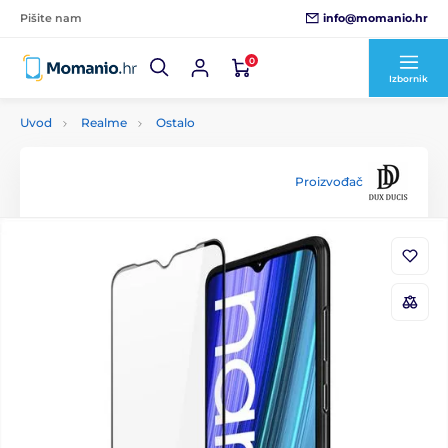
info@momanio.hr
Pišite nam
0
Izbornik
Uvod
Realme
Ostalo
Proizvođač