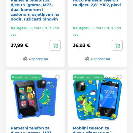
djecu s igrama, MP3,
za djecu 2,8" Y102, plavi
dual kamerom i
zaslonom osjetljivim na
dodir, ružičasti pingvin
Na lageru
,
u utorak 11. 8. kod
Na lageru
,
u utorak 11. 8. kod
vas
vas
37,99 €
36,93 €
Usporedba
Usporedba
Besplatna dostava
Besplatna dostava
Pametni telefon za
Mobilni telefon za
djecu s igrama, MP3,
djecu, dinosaurus 1