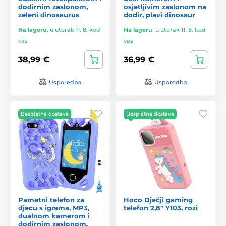
dodirnim zaslonom,
osjetljivim zaslonom na
zeleni dinosaurus
dodir, plavi dinosaur
Na lageru
,
u utorak 11. 8. kod
Na lageru
,
u utorak 11. 8. kod
vas
vas
38,99 €
36,99 €
Usporedba
Usporedba
Besplatna dostava
Besplatna dostava
Pametni telefon za
Hoco Dječji gaming
djecu s igrama, MP3,
telefon 2,8" Y103, rozi
dualnom kamerom i
dodirnim zaslonom,