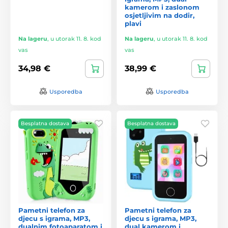
kamerom i zaslonom
osjetljivim na dodir,
plavi
Na lageru
,
u utorak 11. 8. kod
Na lageru
,
u utorak 11. 8. kod
vas
vas
34,98 €
38,99 €
Usporedba
Usporedba
Besplatna dostava
Besplatna dostava
Pametni telefon za
Pametni telefon za
djecu s igrama, MP3,
djecu s igrama, MP3,
dualnim fotoaparatom i
dual kamerom i