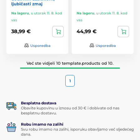
ljubičasti zmaj
Na lageru
,
u utorak 11. 8. kod
Na lageru
,
u utorak 11. 8. kod
vas
vas
38,99 €
44,99 €
Usporedba
Usporedba
Već ste vidjeli 10 template.products od 10.
1
Besplatna dostava
Obavite kupovinu u iznosu od 30 € i dobivate od nas
besplatnu dostavu.
Robu imamo na zalihi
Svu robu imamo na zalihi, isporuku obavljamo već sljedećeg
dana.