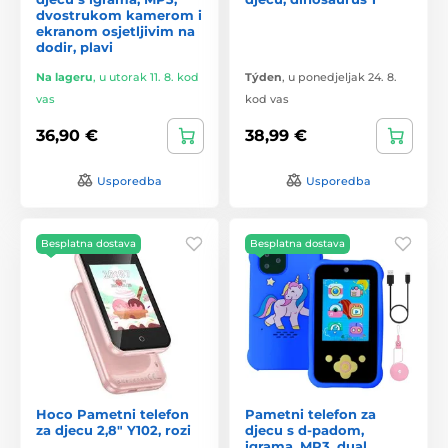
dvostrukom kamerom i
ekranom osjetljivim na
dodir, plavi
Na lageru
,
u utorak 11. 8. kod
Týden
,
u ponedjeljak 24. 8.
vas
kod vas
36,90 €
38,99 €
Usporedba
Usporedba
Besplatna dostava
Besplatna dostava
Hoco Pametni telefon
Pametni telefon za
za djecu 2,8" Y102, rozi
djecu s d-padom,
igrama, MP3, dual