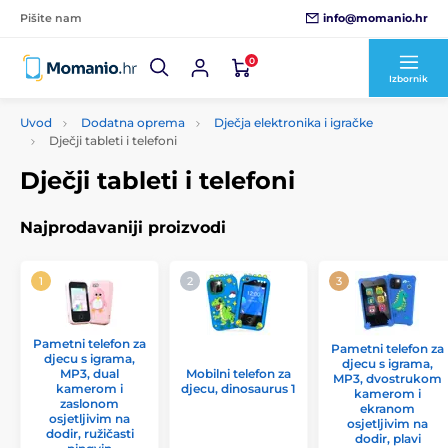
info@momanio.hr
Pišite nam
0
Izbornik
Uvod
Dodatna oprema
Dječja elektronika i igračke
Dječji tableti i telefoni
Dječji tableti i telefoni
Najprodavaniji proizvodi
Pametni telefon za
Pametni telefon za
djecu s igrama,
djecu s igrama,
MP3, dual
Mobilni telefon za
MP3, dvostrukom
kamerom i
djecu, dinosaurus 1
kamerom i
zaslonom
ekranom
osjetljivim na
osjetljivim na
dodir, ružičasti
dodir, plavi