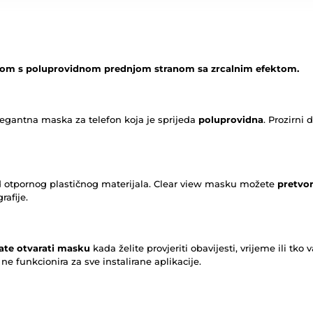
askom s poluprovidnom prednjom stranom sa zrcalnim efektom.
elegantna maska za telefon koja je sprijeda
poluprovidna
. Prozirni
d otpornog plastičnog materijala. Clear view masku možete
pretvor
rafije.
ate otvarati masku
kada želite provjeriti obavijesti, vrijeme ili t
i ne funkcionira za sve instalirane aplikacije.