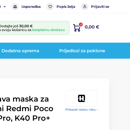
Usporedba
Popis želja
Prijaviti se
R
0
Dodajte još
30,00 €
0,00 €
u svoju košaricu za
besplatnu dostavu
Dodatna oprema
Prijedlozi za poklone
lava maska za
mi Redmi Poco
Prikazati ostalu robu ›
Pro, K40 Pro+