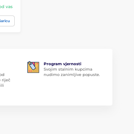
kod vas
šaricu
Program vjernosti
Svojim stalnim kupcima
 od
nudimo zanimljive popuste.
 riječ
ili