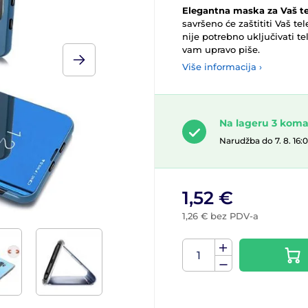
Elegantna maska za
Vaš t
savršeno će zaštititi Vaš te
nije potrebno uključivati tel
vam upravo piše.
Više informacija ›
Na lageru 3 kom
Narudžba do 7. 8. 16:
1,52 €
1,26 € bez PDV-a