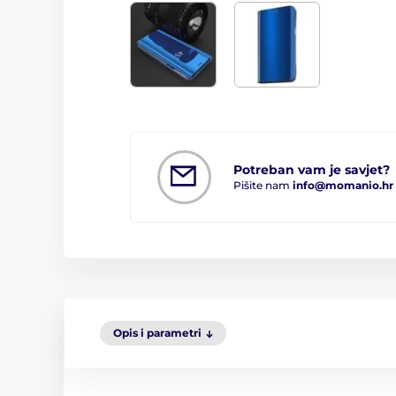
Potreban vam je savjet?
Pišite nam
info@momanio.hr
Opis i parametri