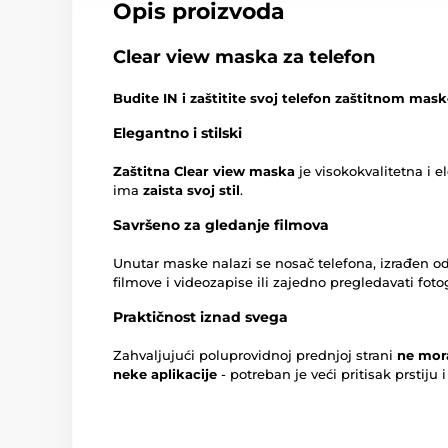
Opis proizvoda
Clear view maska za telefon
Budite IN i zaštitite svoj telefon zaštitnom m
Elegantno i stilski
Zaštitna Clear view maska
je visokokvalitetna i 
ima
zaista svoj stil
.
Savršeno za gledanje filmova
Unutar maske nalazi se nosač telefona, izrađen o
filmove i videozapise ili zajedno pregledavati fotog
Praktičnost iznad svega
Zahvaljujući poluprovidnoj prednjoj strani
ne mor
neke aplikacije
- potreban je veći pritisak prstiju 