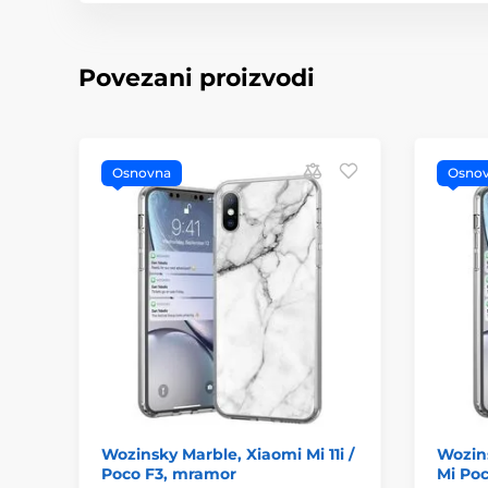
Povezani proizvodi
Osnovna
Osno
Wozinsky Marble, Xiaomi Mi 11i /
Wozins
Poco F3, mramor
Mi Poc