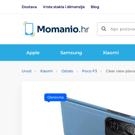
Dostava
Vrste stakla i dimenzije
Blog
Npr. proizvo
Apple
Samsung
Xiaomi
Uvod
Xiaomi
Ostalo
Poco F3
Clear view plav
Osnovna