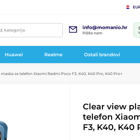
EU
info@momanio.hr
d, kategorija
Pišite nam
Huawei
Realme
Ostali brandovi
a maska za telefon Xiaomi Redmi Poco F3, K40, K40 Pro, K40 Pro+
Clear view p
telefon Xiao
F3, K40, K40 