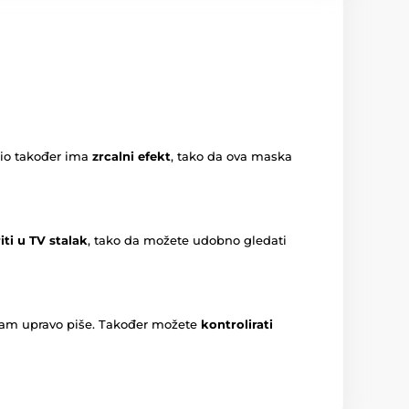
 dio također ima
zrcalni efekt
, tako da ova maska
iti u TV stalak
, tako da možete udobno gledati
ko vam upravo piše. Također možete
kontrolirati