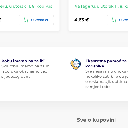
geru
,
u utorak 11. 8. kod vas
Na lageru
,
u utorak 11. 8. 
€
4,63 €
U košaricu
U ko
Robu imamo na zalihi
Ekspresna pomoć za
Svu robu imamo na zalihi,
korisnike
isporuku obavljamo već
Sve rješavamo u roku
sljedećeg dana.
nekoliko sati bilo da je
o reklamaciji, upitima 
zamjeni robe.
Sve o kupovini