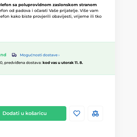
elefon sa poluprovidnom zaslonskom stranom
lefon od padova i očarati Vaše prijatelje. Više vam
efon kako biste provjerili obavijesti, vrijeme ili tko
and
Mogućnosti dostave ›
00, predviđena dostava:
kod vas u utorak 11. 8.
Dodati u košaricu