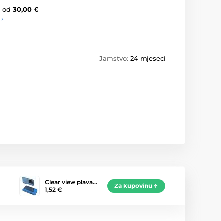
a
od
30,00 €
 ›
Jamstvo:
24 mjeseci
Clear view plava…
Za kupovinu
1,52 €