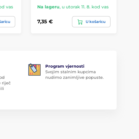
kod vas
Na lageru
,
u utorak 11. 8. kod vas
7,35 €
šaricu
U košaricu
Program vjernosti
Svojim stalnim kupcima
 od
nudimo zanimljive popuste.
 riječ
ili