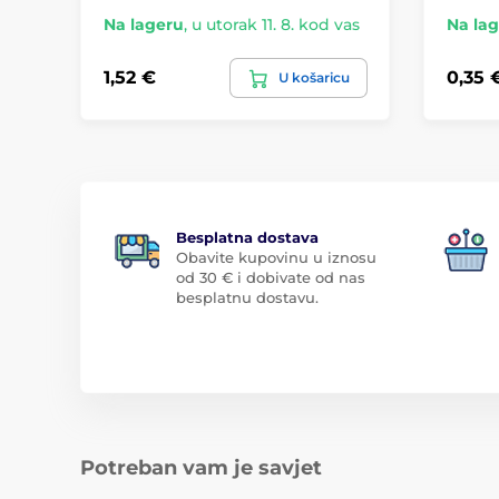
Na lageru
,
u utorak 11. 8. kod vas
Na la
1,52 €
0,35 
U košaricu
Besplatna dostava
Obavite kupovinu u iznosu
od 30 € i dobivate od nas
besplatnu dostavu.
Potreban vam je savjet