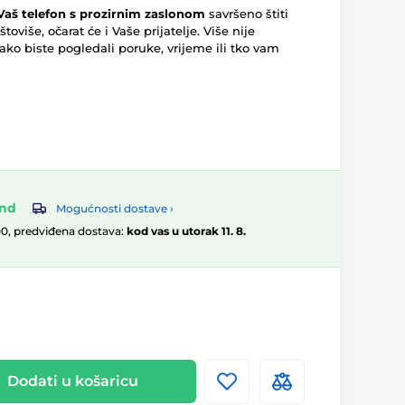
Vaš telefon s prozirnim zaslonom
savršeno štiti
toviše, očarat će i Vaše prijatelje. Više nije
kako biste pogledali poruke, vrijeme ili tko vam
and
Mogućnosti dostave ›
00, predviđena dostava:
kod vas u utorak 11. 8.
Dodati u košaricu