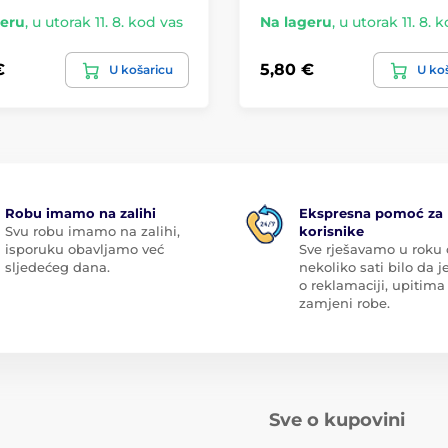
geru
,
u utorak 11. 8. kod vas
Na lageru
,
u utorak 11. 8. 
€
5,80 €
U košaricu
U ko
Robu imamo na zalihi
Ekspresna pomoć za
Svu robu imamo na zalihi,
korisnike
isporuku obavljamo već
Sve rješavamo u roku
sljedećeg dana.
nekoliko sati bilo da je
o reklamaciji, upitima 
zamjeni robe.
Sve o kupovini