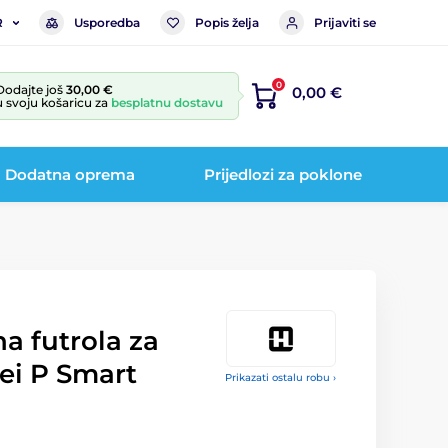
Usporedba
Popis želja
Prijaviti se
R
0
Dodajte još
30,00 €
0,00 €
u svoju košaricu za
besplatnu dostavu
Dodatna oprema
Prijedlozi za poklone
na futrola za
ei P Smart
Prikazati ostalu robu ›