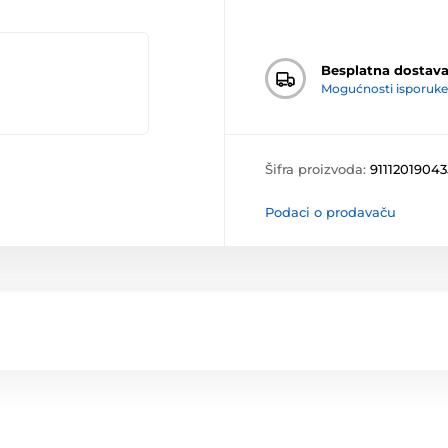
Besplatna dostav
Mogućnosti isporuke
Šifra proizvoda:
9111201904
Podaci o prodavaču