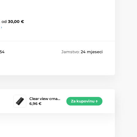
a
od
30,00 €
 ›
354
Jamstvo:
24 mjeseci
Clear view crna…
Za kupovinu
6,96 €