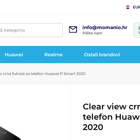
EU
info@momanio.hr
d, kategorija
Pišite nam
Huawei
Realme
Ostali brandovi
w crna futrola za telefon Huawei P Smart 2020
Clear view cr
telefon Huaw
2020