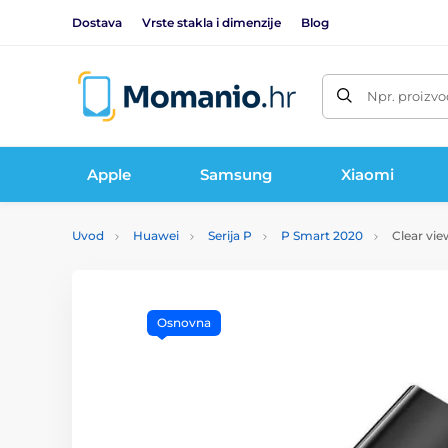
Dostava
Vrste stakla i dimenzije
Blog
Npr. proizvo
Apple
Samsung
Xiaomi
Uvod
Huawei
Serija P
P Smart 2020
Clear vie
Osnovna