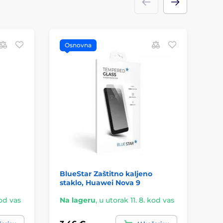
Osnovna
O
BlueStar Zaštitno kaljeno
Hu
staklo, Huawei Nova 9
ka
kod vas
Na lageru
,
u utorak 11. 8. kod vas
Na