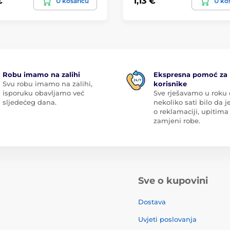
€
1,13 €
U košaricu
U ko
Robu imamo na zalihi
Ekspresna pomoć za
Svu robu imamo na zalihi,
korisnike
isporuku obavljamo već
Sve rješavamo u roku
sljedećeg dana.
nekoliko sati bilo da je
o reklamaciji, upitima 
zamjeni robe.
Sve o kupovini
Dostava
Uvjeti poslovanja