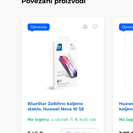
Povezani proizvodi
Osnovna
Osno
BlueStar Zaštitno kaljeno
Huawe
staklo, Huawei Nova 10 SE
kaljen
Na lageru
,
u utorak 11. 8. kod vas
Na la