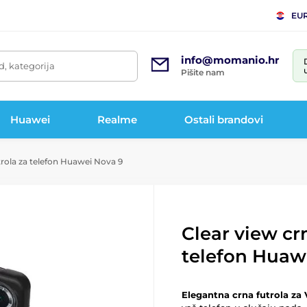
EU
info@momanio.hr
d, kategorija
Pišite nam
Huawei
Realme
Ostali brandovi
trola za telefon Huawei Nova 9
Clear view cr
telefon Huaw
Elegantna crna futrola za