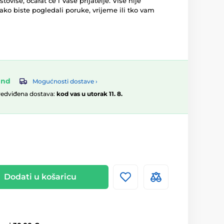
toviše, očarat će i Vaše prijatelje. Više nije
kako biste pogledali poruke, vrijeme ili tko vam
and
Mogućnosti dostave ›
redviđena dostava:
kod vas u utorak 11. 8.
Dodati u košaricu