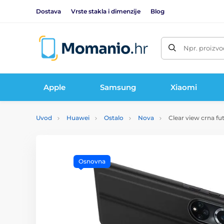
Dostava
Vrste stakla i dimenzije
Blog
Npr. proizvo
Apple
Samsung
Xiaomi
Uvod
Huawei
Ostalo
Nova
Clear view crna fu
Osnovna