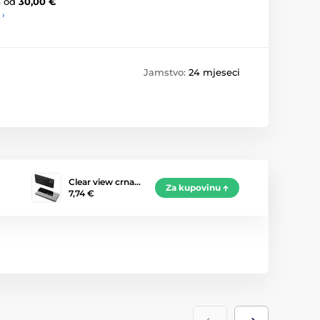
a
od
30,00 €
 ›
Jamstvo:
24 mjeseci
Clear view crna…
Za kupovinu
7,74 €