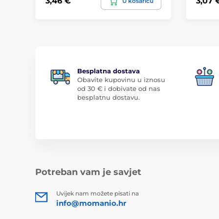
3,46 €
3,07 
U košaricu
Besplatna dostava
Obavite kupovinu u iznosu
od 30 € i dobivate od nas
besplatnu dostavu.
Potreban vam je savjet
Uvijek nam možete pisati na
info@momanio.hr