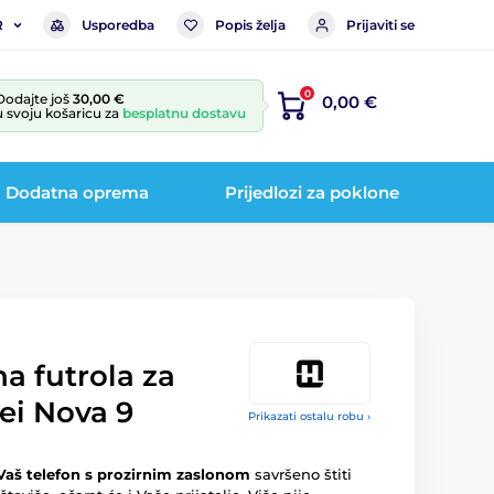
Usporedba
Popis želja
Prijaviti se
R
0
Dodajte još
30,00 €
0,00 €
u svoju košaricu za
besplatnu dostavu
Dodatna oprema
Prijedlozi za poklone
na futrola za
ei Nova 9
Prikazati ostalu robu ›
Vaš telefon s prozirnim zaslonom
savršeno štiti