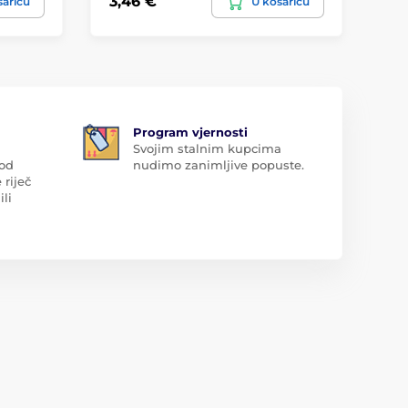
3,46 €
2,
šaricu
U košaricu
Program vjernosti
Svojim stalnim kupcima
 od
nudimo zanimljive popuste.
 riječ
ili