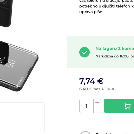
vaš telefon u slučaju pada, š
potrebno uključiti telefon 
upravo piše.
Na lageru 2 kom
Narudžba do 16:00, p
7,74 €
6,40 € bez PDV-a