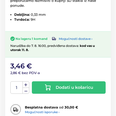
preporučamo razmisliti o kupnji 5D stakla iz naše
ponude.
Debljina:
0,33 mm
Tvrdoća:
9H
Mogućnosti dostave ›
Na lageru 1 komand
Narudžba do 7. 8. 16:00, predviđena dostava:
kod vas u
utorak 11. 8.
3,46 €
2,86 € bez PDV-a
Dodati u košaricu
Besplatna dostava
od
30,00 €
Mogućnosti isporuke ›