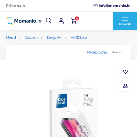
info@momanio.hr
Pišite nam
0
Izbornik
Uvod
Xiaomi
Serija Mi
Mi 10 Lite
Proizvođač