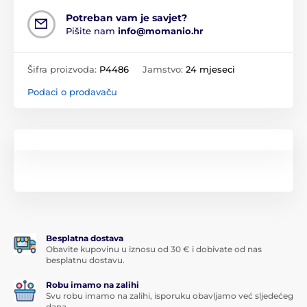
Potreban vam je savjet?
Pišite nam
info@momanio.hr
Šifra proizvoda:
P4486
Jamstvo:
24 mjeseci
Podaci o prodavaču
Besplatna dostava
Obavite kupovinu u iznosu od 30 € i dobivate od nas
besplatnu dostavu.
Robu imamo na zalihi
Svu robu imamo na zalihi, isporuku obavljamo već sljedećeg
dana.