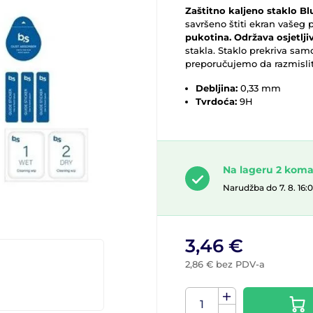
Zaštitno kaljeno staklo B
savršeno štiti ekran vašeg
pukotina.
Održava osjetlji
stakla. Staklo prekriva sam
preporučujemo da razmislit
Debljina:
0,33 mm
Tvrdoća:
9H
Na lageru 2 kom
Narudžba do 7. 8. 16:
3,46 €
2,86 € bez PDV-a