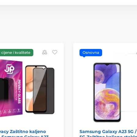
cijene i kvalitete
Osnovna
vacy Zaštitno kaljeno
Samsung Galaxy A23 5G /
, Samsung Galaxy A23,
5G Zaštitno kaljeno stakl