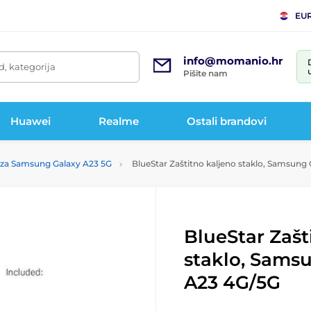
EU
info@momanio.hr
d, kategorija
Pišite nam
Huawei
Realme
Ostali brandovi
a za Samsung Galaxy A23 5G
BlueStar Zaštitno kaljeno staklo, Samsung
BlueStar Zašt
staklo, Sams
A23 4G/5G