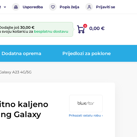
Usporedba
Popis želja
Prijaviti se
R
0
Dodajte još
30,00 €
0,00 €
u svoju košaricu za
besplatnu dostavu
Dodatna oprema
Prijedlozi za poklone
 Galaxy A23 4G/5G
itno kaljeno
ung Galaxy
Prikazati ostalu robu ›