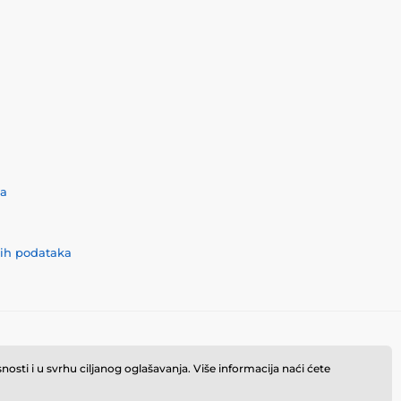
ća
nih podataka
osti i u svrhu ciljanog oglašavanja. Više informacija naći ćete