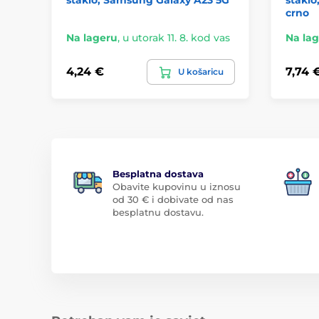
crno
Na lageru
,
u utorak 11. 8. kod vas
Na la
4,24 €
7,74 
U košaricu
Besplatna dostava
Obavite kupovinu u iznosu
od 30 € i dobivate od nas
besplatnu dostavu.