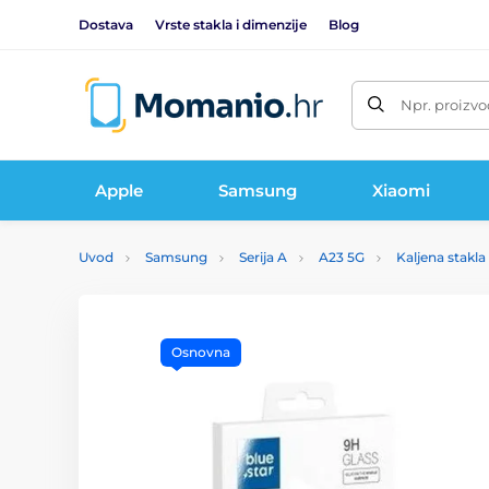
Dostava
Vrste stakla i dimenzije
Blog
Npr. proizvo
Apple
Samsung
Xiaomi
Uvod
Samsung
Serija A
A23 5G
Kaljena stakl
Osnovna