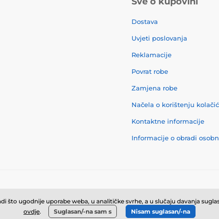
Sve o kupovini
Dostava
Uvjeti poslovanja
Reklamacije
Povrat robe
Zamjena robe
Načela o korištenju kolači
Kontaktne informacije
Informacije o obradi osob
© 2026 momanio.hr ⦁ E-trgovinu izradila
SIMPLIA.cz
i što ugodnije uporabe weba, u analitičke svrhe, a u slučaju davanja suglasn
ovdje
.
Suglasan/-na sam s
Nisam suglasan/-na