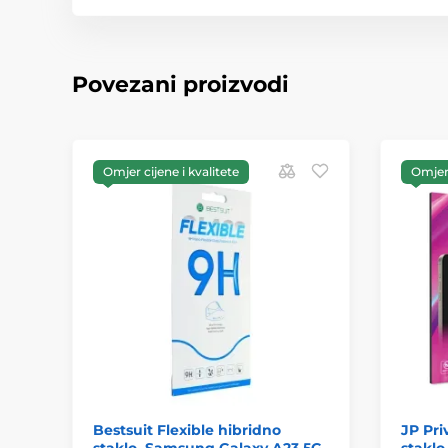
Povezani proizvodi
Omjer cijene i kvalitete
Omjer 
Bestsuit Flexible hibridno
JP Pri
staklo, Samsung Galaxy A23 5G
staklo