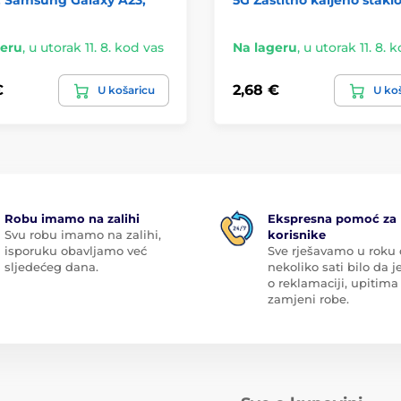
geru
,
u utorak 11. 8. kod vas
Na lageru
,
u utorak 11. 8. 
€
2,68 €
U košaricu
U ko
Robu imamo na zalihi
Ekspresna pomoć za
Svu robu imamo na zalihi,
korisnike
isporuku obavljamo već
Sve rješavamo u roku
sljedećeg dana.
nekoliko sati bilo da je
o reklamaciji, upitima 
zamjeni robe.