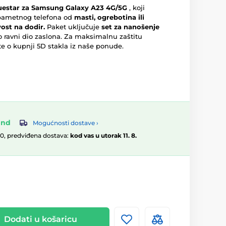
luestar za Samsung Galaxy A23 4G/5G
, koji
 pametnog telefona od
masti, ogrebotina ili
vost na dodir.
Paket uključuje
set za nanošenje
o ravni dio zaslona. Za maksimalnu zaštitu
e o kupnji 5D stakla iz naše ponude.
and
Mogućnosti dostave ›
00, predviđena dostava:
kod vas u utorak 11. 8.
Dodati u košaricu