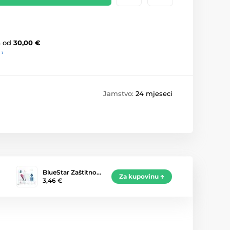
a
od
30,00 €
 ›
Jamstvo:
24 mjeseci
BlueStar Zaštitno…
Za kupovinu
3,46 €