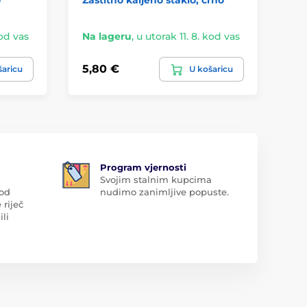
Sa
kod vas
Na lageru
,
u utorak 11. 8. kod vas
Na
5,80 €
4,
šaricu
U košaricu
Program vjernosti
Svojim stalnim kupcima
 od
nudimo zanimljive popuste.
 riječ
ili