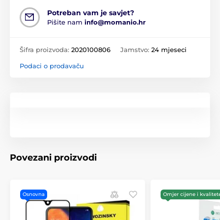
Potreban vam je savjet?
Pišite nam
info@momanio.hr
Šifra proizvoda:
2020100806
Jamstvo:
24 mjeseci
Podaci o prodavaču
Povezani proizvodi
Osnovna
Omjer cijene i kvalitet