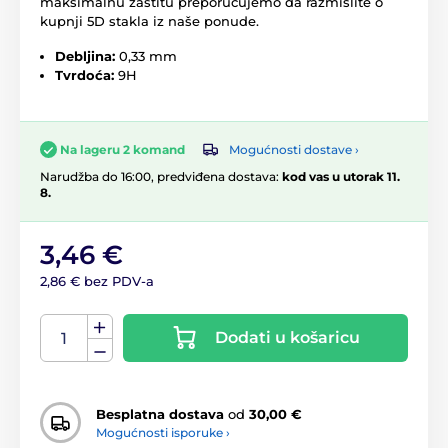
maksimalnu zaštitu preporučujemo da razmislite o
kupnji 5D stakla iz naše ponude.
Debljina:
0,33 mm
Tvrdoća:
9H
Mogućnosti dostave ›
Na lageru 2 komand
Narudžba do 16:00, predviđena dostava:
kod vas u utorak 11.
8.
3,46 €
2,86 € bez PDV-a
Dodati u košaricu
Besplatna dostava
od
30,00 €
Mogućnosti isporuke ›