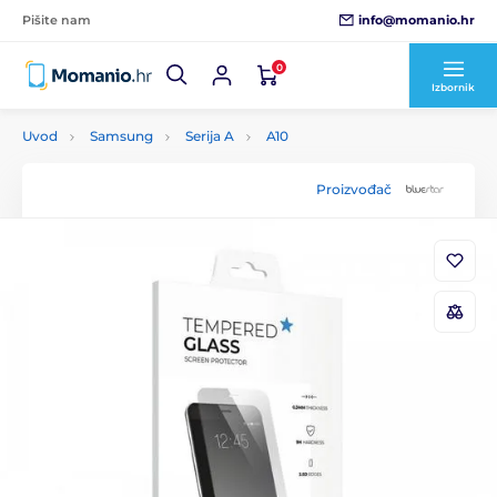
info@momanio.hr
Pišite nam
0
Izbornik
Uvod
Samsung
Serija A
A10
Proizvođač