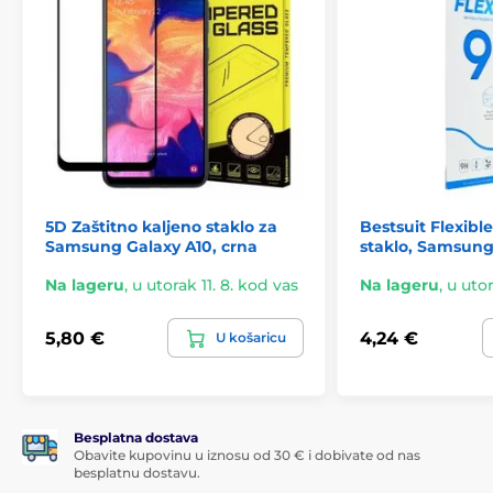
5D Zaštitno kaljeno staklo za
Bestsuit Flexibl
Samsung Galaxy A10, crna
staklo, Samsung
Na lageru
,
u utorak 11. 8. kod vas
Na lageru
,
u utor
5,80 €
4,24 €
U košaricu
Besplatna dostava
Obavite kupovinu u iznosu od 30 € i dobivate od nas
besplatnu dostavu.