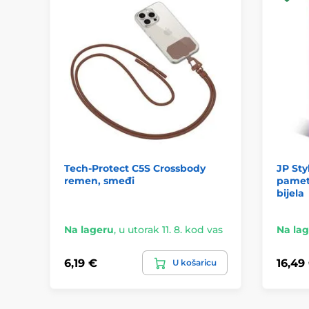
Tech-Protect C5S Crossbody
JP Sty
remen, smeđi
pametn
bijela
Na lageru
,
u utorak 11. 8. kod vas
Na la
6,19 €
16,49
U košaricu