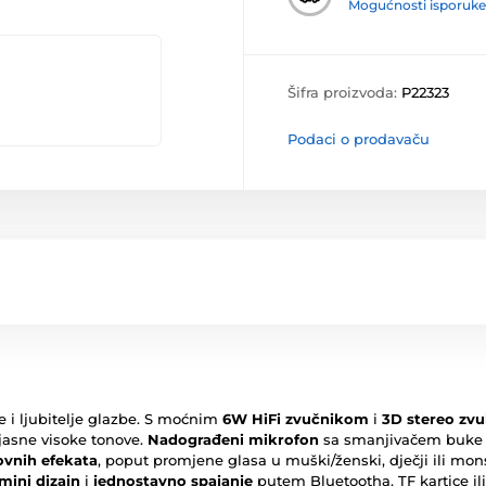
Mogućnosti isporuke
Šifra proizvoda:
P22323
Podaci o prodavaču
 i ljubitelje glazbe. S moćnim
6W HiFi zvučnikom
i
3D stereo zv
asne visoke tonove.
Nadograđeni mikrofon
sa smanjivačem buke o
ovnih efekata
, poput promjene glasa u muški/ženski, dječji ili mo
mini dizajn
i
jednostavno spajanje
putem Bluetootha, TF kartice ili 