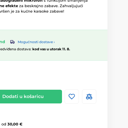
nadograđeni mikrofon
s funkcijom smanjenja
ne efekte
za beskrajno zabave. Zahvaljujući
ršen je za kućne karaoke zabave!
and
Mogućnosti dostave ›
redviđena dostava:
kod vas u utorak 11. 8.
Dodati u košaricu
a
od
30,00 €