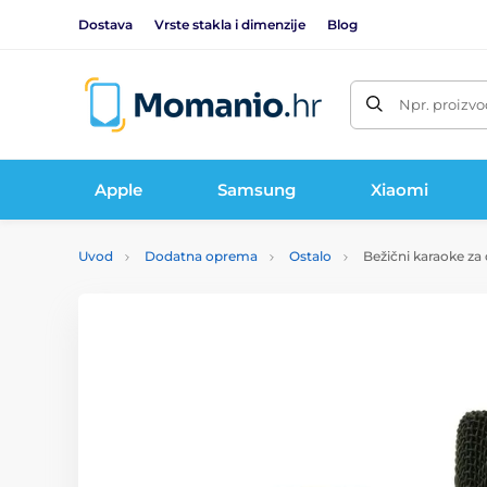
Dostava
Vrste stakla i dimenzije
Blog
Npr. proizvo
Apple
Samsung
Xiaomi
Uvod
Dodatna oprema
Ostalo
Bežični karaoke za 