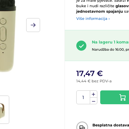
je za male pjevače. Sadrži
buke i nudi različite
glasov
jednostavnom spajanju
sav
Više informacija ›
Na lageru 1 kom
Narudžba do 16:00, p
17,47 €
14,44 € bez PDV-a
Besplatna dostav