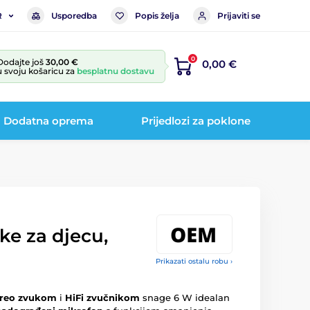
Usporedba
Popis želja
Prijaviti se
R
0
Dodajte još
30,00 €
0,00 €
u svoju košaricu za
besplatnu dostavu
Dodatna oprema
Prijedlozi za poklone
ke za djecu,
Prikazati ostalu robu ›
ereo zvukom
i
HiFi zvučnikom
snage 6 W idealan