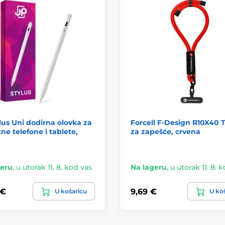
lus Uni dodirna olovka za
Forcell F-Design R10X40 
e telefone i tablete,
za zapešće, crvena
geru
,
u utorak 11. 8. kod vas
Na lageru
,
u utorak 11. 8. 
 €
9,69 €
U košaricu
U ko