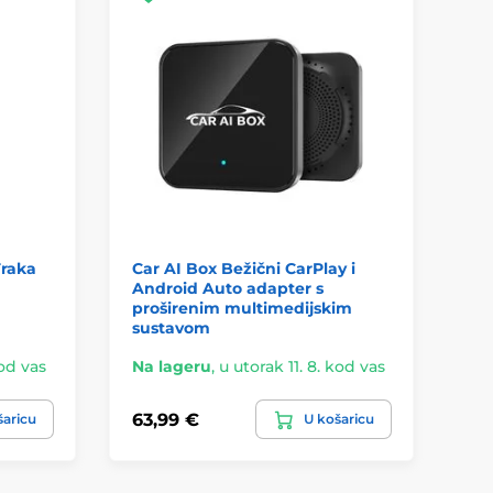
Traka
Car AI Box Bežični CarPlay i
Be
Android Auto adapter s
st
proširenim multimedijskim
Pr
sustavom
kod vas
Na lageru
,
u utorak 11. 8. kod vas
Na
63,99 €
23
šaricu
U košaricu