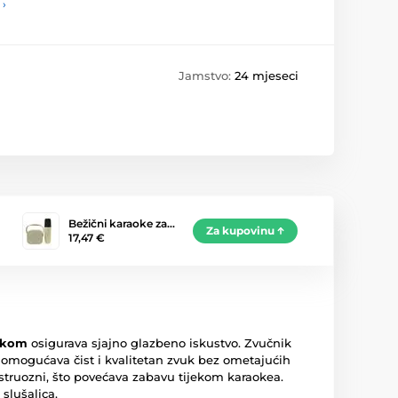
 ›
Jamstvo:
24 mjeseci
Bežični karaoke za…
Za kupovinu
17,47 €
ukom
osigurava sjajno glazbeno iskustvo. Zvučnik
mogućava čist i kvalitetan zvuk bez ometajućih
nstruozni, što povećava zabavu tijekom karaokea.
slušalica.