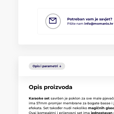
Potreban vam je savjet?
Pišite nam
info@momanio.hr
Opis i parametri
Opis proizvoda
Karaoke set
savršen je poklon za sve male pjevače
ima 57mm promjer membrane za bogate basse i j
efekata. Set također nudi nekoliko
magičnih glas
Ovaj kompaktni i prijenosni set ima
jednostavan 