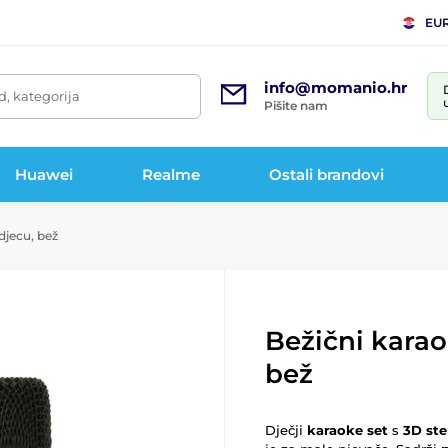
EU
info@momanio.hr
d, kategorija
Pišite nam
Huawei
Realme
Ostali brandovi
djecu, bež
Bežični karao
bež
Dječji
karaoke set
s
3D st