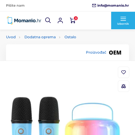
info@momanio.hr
Pišite nam
0
Izbornik
Uvod
Dodatna oprema
Ostalo
Proizvođač