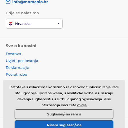
info@momanio.hr
Gdje se nalazimo
Hrvatska
Sve o kupovini
Dostava
Uvjeti poslovanja
Reklamacije
Povrat robe
Zamjena robe
Datoteke s kolačićima koristimo za osnovno funkcioniranje, radi
Načela o korištenju kolačića
što ugodnije uporabe weba, u analitičke svrhe, a u slučaju
Kontaktne informacije
davanja suglasnosti i u svrhu ciljanog oglašavanja. Više
Informacije o obradi osobnih
informacija naći ćete
ovdje
.
podataka
Suglasan/-na sam s
Nisam suglasan/-na
© 2026 momanio.hr ⦁ E-trgovinu izradila
SIMPLIA.cz