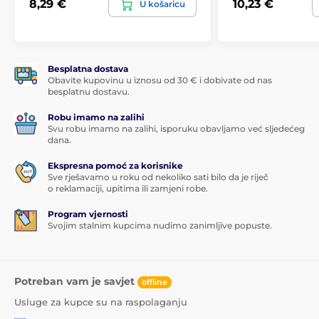
8,29 €
10,23 €
U košaricu
Besplatna dostava
Obavite kupovinu u iznosu od 30 € i dobivate od nas
besplatnu dostavu.
Robu imamo na zalihi
Svu robu imamo na zalihi, isporuku obavljamo već sljedećeg
dana.
Ekspresna pomoć za korisnike
Sve rješavamo u roku od nekoliko sati bilo da je riječ
o reklamaciji, upitima ili zamjeni robe.
Program vjernosti
Svojim stalnim kupcima nudimo zanimljive popuste.
Potreban vam je savjet
offline
Usluge za kupce su na raspolaganju