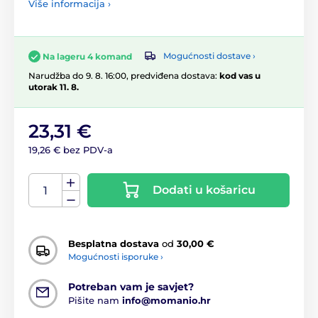
Više informacija ›
Mogućnosti dostave ›
Na lageru 4 komand
Narudžba do 9. 8. 16:00, predviđena dostava:
kod vas u
utorak 11. 8.
23,31 €
19,26 € bez PDV-a
Dodati u košaricu
Besplatna dostava
od
30,00 €
Mogućnosti isporuke ›
Potreban vam je savjet?
Pišite nam
info@momanio.hr