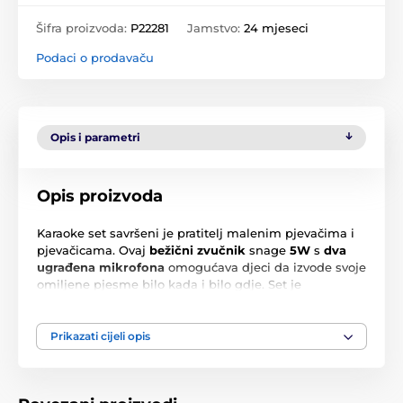
Šifra proizvoda:
P22281
Jamstvo:
24 mjeseci
Podaci o prodavaču
Opis i parametri
Opis proizvoda
Karaoke set savršeni je pratitelj malenim pjevačima i
pjevačicama. Ovaj
bežični zvučnik
snage
5W
s
dva
ugrađena mikrofona
omogućava djeci da izvode svoje
omiljene pjesme bilo kada i bilo gdje. Set je
opremljen
dvokanalnim audio sustavom
i podržava
reprodukciju glazbe s memorijskih kartica,
osiguravajući sjajan glazbeni doživljaj.
Prikazati cijeli opis
Zvučnik je dizajniran u modernom stilu s
RGB
osvjetljenjem
koje nudi čak
7 različitih svjetlosnih
efekata
, dodajući svakoj karaoke predstavi atmosferu.