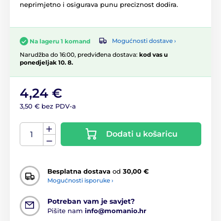
neprimjetno i osigurava punu preciznost dodira.
Mogućnosti dostave ›
Na lageru 1 komand
Narudžba do 16:00, predviđena dostava:
kod vas u
ponedjeljak 10. 8.
4,24 €
3,50 € bez PDV-a
Dodati u košaricu
Besplatna dostava
od
30,00 €
Mogućnosti isporuke ›
Potreban vam je savjet?
Pišite nam
info@momanio.hr