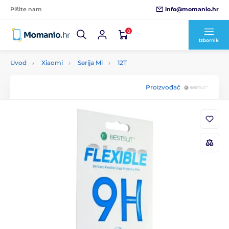
info@momanio.hr
Pišite nam
0
Izbornik
Uvod
Xiaomi
Serija Mi
12T
Proizvođač