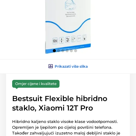
Prikazati više slika
Omjer cijene i kvalitete
Bestsuit Flexible hibridno
staklo, Xiaomi 12T Pro
Hibridno kaljeno staklo visoke klase vodootpornosti.
Opremljen je ljepilom po cijeloj površini telefona.
Također zahvaljujući izuzetno maloj debljini staklo je