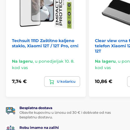
Techsuit 111D Zaštitno kaljeno
Clear view crna 
staklo, Xiaomi 12T / 12T Pro, crni
telefon Xiaomi 1
12T
Na lageru
,
u ponedjeljak 10. 8.
Na lageru
,
u pone
kod vas
kod vas
7,74 €
10,86 €
U košaricu
Besplatna dostava
Obavite kupovinu u iznosu od 30 € i dobivate od nas
besplatnu dostavu.
Robu imamo na zalihi