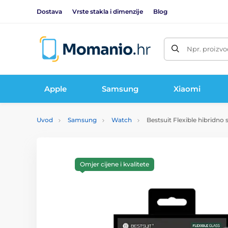
Dostava
Vrste stakla i dimenzije
Blog
Npr. proizvo
Apple
Samsung
Xiaomi
Uvod
Samsung
Watch
Bestsuit Flexible hibridno
Omjer cijene i kvalitete