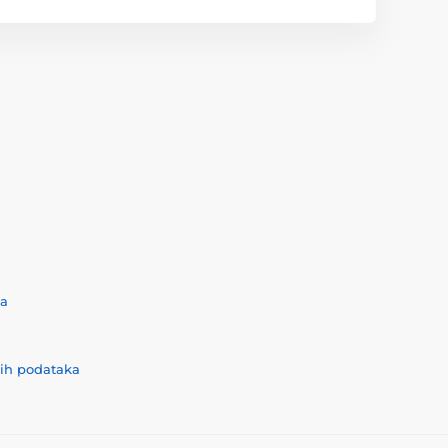
ća
nih podataka