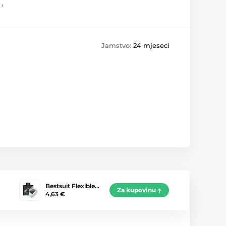
 ›
Jamstvo:
24 mjeseci
Bestsuit Flexible…
Za kupovinu
4,63 €