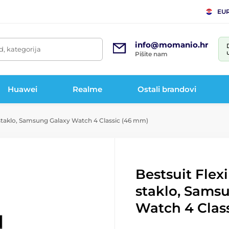
EU
info@momanio.hr
d, kategorija
Pišite nam
Huawei
Realme
Ostali brandovi
 staklo, Samsung Galaxy Watch 4 Classic (46 mm)
Bestsuit Flex
staklo, Sams
Watch 4 Clas