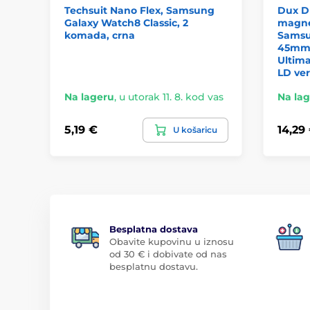
Techsuit Nano Flex, Samsung
Dux D
Galaxy Watch8 Classic, 2
magne
komada, crna
Samsu
45mm 
Ultim
LD ver
Na lageru
,
u utorak 11. 8. kod vas
Na la
5,19 €
14,29
U košaricu
Besplatna dostava
Obavite kupovinu u iznosu
od 30 € i dobivate od nas
besplatnu dostavu.