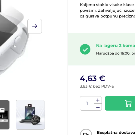
Kaljeno staklo visoke klase
površini. Zahvaljujući izuze
osigurava potpunu precizno
Na lageru 2 kom
Narudžba do 16:00, p
4,63 €
3,83 € bez PDV-a
Besplatna dostav