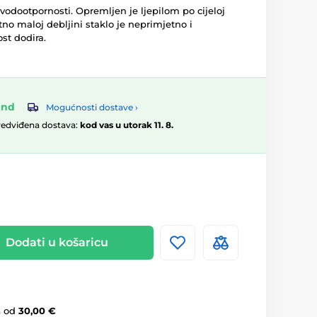
 vodootpornosti. Opremljen je ljepilom po cijeloj
tno maloj debljini staklo je neprimjetno i
st dodira.
and
Mogućnosti dostave ›
redviđena dostava:
kod vas u utorak 11. 8.
Dodati u košaricu
a
od
30,00 €