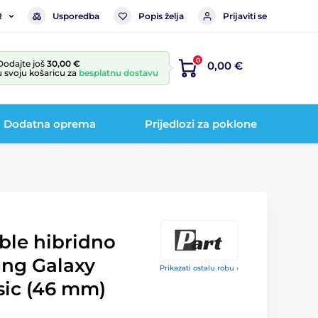
Usporedba
Popis želja
Prijaviti se
R
0
Dodajte još
30,00 €
0,00 €
u svoju košaricu za
besplatnu dostavu
Dodatna oprema
Prijedlozi za poklone
ible hibridno
ung Galaxy
Prikazati ostalu robu ›
sic (46 mm)