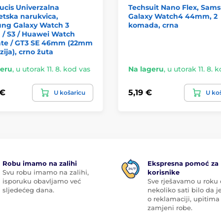
ucis Univerzalna
Techsuit Nano Flex, Sam
tska narukvica,
Galaxy Watch4 44mm, 2
ng Galaxy Watch 3
komada, crna
/ S3 / Huawei Watch
ate / GT3 SE 46mm (22mm
zija), crno žuta
geru
,
u utorak 11. 8. kod vas
Na lageru
,
u utorak 11. 8. 
 €
5,19 €
U košaricu
U ko
Robu imamo na zalihi
Ekspresna pomoć za
Svu robu imamo na zalihi,
korisnike
isporuku obavljamo već
Sve rješavamo u roku
sljedećeg dana.
nekoliko sati bilo da je
o reklamaciji, upitima 
zamjeni robe.