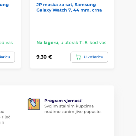
sung
JP maska za sat, Samsung
Te
Galaxy Watch 7, 44 mm, crna
st
Ga
mm
kod vas
Na lageru
,
u utorak 11. 8. kod vas
Na
9,30 €
7,
šaricu
U košaricu
Program vjernosti
Svojim stalnim kupcima
 od
nudimo zanimljive popuste.
 riječ
ili