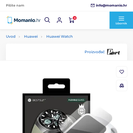
info@momanio.hr
Pišite nam
0
Izbornik
Uvod
Huawei
Huawei Watch
Proizvođač