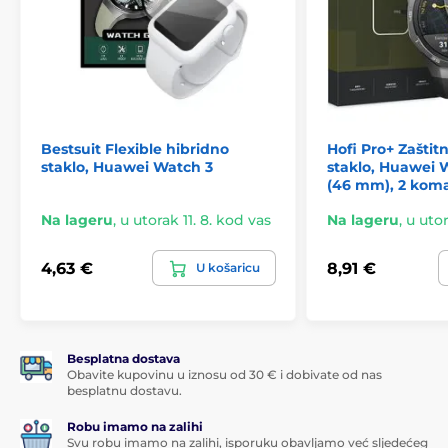
Bestsuit Flexible hibridno
Hofi Pro+ Zaštit
staklo, Huawei Watch 3
staklo, Huawei 
(46 mm), 2 kom
Na lageru
,
u utorak 11. 8. kod vas
Na lageru
,
u utor
4,63 €
8,91 €
U košaricu
Besplatna dostava
Obavite kupovinu u iznosu od 30 € i dobivate od nas
besplatnu dostavu.
Robu imamo na zalihi
Svu robu imamo na zalihi, isporuku obavljamo već sljedećeg