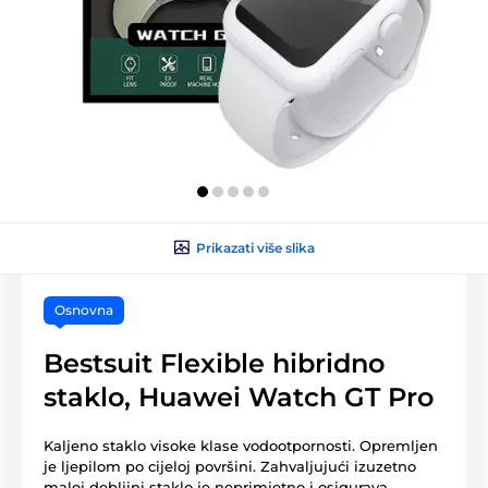
Prikazati više slika
Osnovna
Bestsuit Flexible hibridno
staklo, Huawei Watch GT Pro
Kaljeno staklo visoke klase vodootpornosti. Opremljen
je ljepilom po cijeloj površini. Zahvaljujući izuzetno
maloj debljini staklo je neprimjetno i osigurava