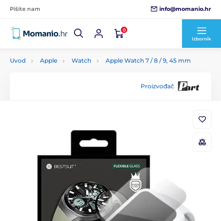
info@momanio.hr
Pišite nam
0
Izbornik
Uvod
Apple
Watch
Apple Watch 7 / 8 / 9, 45 mm
Proizvođač