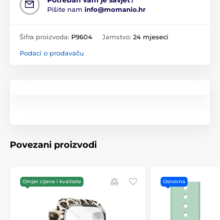
Potreban vam je savjet?
Pišite nam
info@momanio.hr
Šifra proizvoda:
P9604
Jamstvo:
24 mjeseci
Podaci o prodavaču
Povezani proizvodi
Omjer cijene i kvalitete
Osnovna