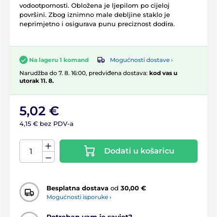
vodootpornosti. Obložena je ljepilom po cijeloj
površini. Zbog iznimno male debljine staklo je
neprimjetno i osigurava punu preciznost dodira.
Mogućnosti dostave ›
Na lageru 1 komand
Narudžba do 7. 8. 16:00, predviđena dostava:
kod vas u
utorak 11. 8.
5,02 €
4,15 € bez PDV-a
Dodati u košaricu
Besplatna dostava
od
30,00 €
Mogućnosti isporuke ›