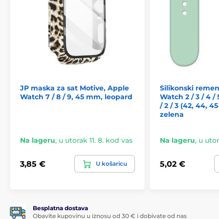
JP maska za sat Motive, Apple
Silikonski reme
Watch 7 / 8 / 9, 45 mm, leopard
Watch 2 / 3 / 4 / 5
/ 2 / 3 (42, 44, 4
zelena
Na lageru
,
u utorak 11. 8. kod vas
Na lageru
,
u utor
3,85 €
5,02 €
U košaricu
Besplatna dostava
Obavite kupovinu u iznosu od 30 € i dobivate od nas