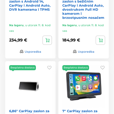
zaslon s Android 14,
zaslon s bežičnim
CarPlay i Android Auto,
CarPlay i Android Auto,
DVR kamerama i TPMS
dvostrukom Full HD
kamerom i
brzootpusnim nosačem
Na lageru
,
u utorak 11. 8. kod
Na lageru
,
u utorak 11. 8. kod
vas
vas
234,99 €
184,99 €
Usporedba
Usporedba
Besplatna dostava
Besplatna dostava
6,86" CarPlay zaslon za
7" CarPlay zaslon za