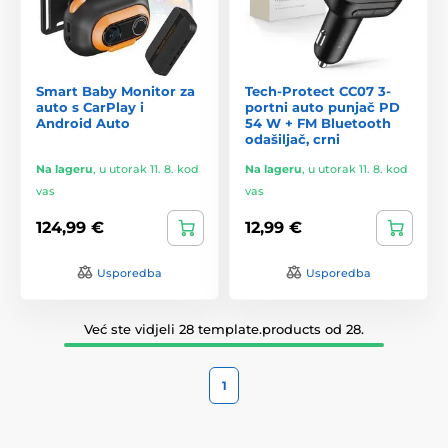
Smart Baby Monitor za
Tech-Protect CC07 3-
auto s CarPlay i
portni auto punjač PD
Android Auto
54 W + FM Bluetooth
odašiljač, crni
Na lageru
,
u utorak 11. 8. kod
Na lageru
,
u utorak 11. 8. kod
vas
vas
124,99 €
12,99 €
Usporedba
Usporedba
Već ste vidjeli 28 template.products od 28.
1