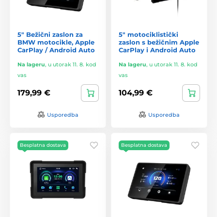
5" Bežični zaslon za
5" motociklistički
BMW motocikle, Apple
zaslon s bežičnim Apple
CarPlay / Android Auto
CarPlay i Android Auto
Na lageru
,
u utorak 11. 8. kod
Na lageru
,
u utorak 11. 8. kod
vas
vas
179,99 €
104,99 €
Usporedba
Usporedba
Besplatna dostava
Besplatna dostava