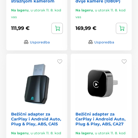
stražnjom kamerom
dvije kamere (1080P)
Na lageru
,
u utorak 11. 8. kod
Na lageru
,
u utorak 11. 8. kod
vas
vas
111,99 €
169,99 €
Usporedba
Usporedba
Bežični adapter za
Bežični adapter za
CarPlay i Android Auto,
CarPlay i Android Auto,
Plug & Play, ABS, CA15
Plug & Play, ABS, CA27
Na lageru
,
u utorak 11. 8. kod
Na lageru
,
u utorak 11. 8. kod