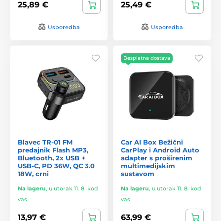
25,89 €
25,49 €
Usporedba
Usporedba
Besplatna dostava
Blavec TR-01 FM
Car AI Box Bežični
predajnik Flash MP3,
CarPlay i Android Auto
Bluetooth, 2x USB +
adapter s proširenim
USB-C, PD 36W, QC 3.0
multimedijskim
18W, crni
sustavom
Na lageru
,
u utorak 11. 8. kod
Na lageru
,
u utorak 11. 8. kod
vas
vas
13,97 €
63,99 €