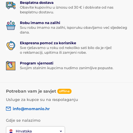
Besplatna dostava
Obavite kupovinu u iznosu od 30 € i dobivate od nas
besplatnu dostavu.
Robu imamo na zalihi
Svu robu imamo na zalihi, isporuku obavljamo već sljedećeg
dana.
Ekspresna pomoć za korisnike
Sve rješavamo u roku od nekoliko sati bilo da je riječ
o reklamaciji, upitima ili zamjeni robe.
Program vjernosti
Svojim stalnim kupcima nudimo zanimljive popuste.
Potreban vam je savjet
offline
Usluge za kupce su na raspolaganju
info@momanio.hr
Gdje se nalazimo
Hrvatska