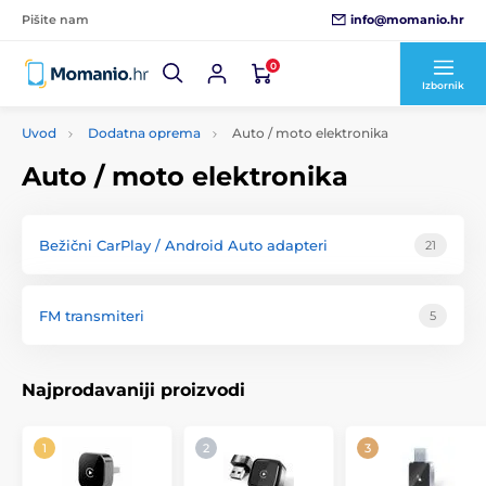
info@momanio.hr
Pišite nam
0
Izbornik
Uvod
Dodatna oprema
Auto / moto elektronika
Auto / moto elektronika
Bežični CarPlay / Android Auto adapteri
21
FM transmiteri
5
Najprodavaniji proizvodi