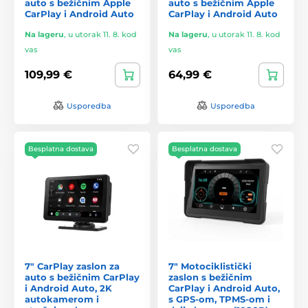
auto s bežičnim Apple
auto s bežičnim Apple
CarPlay i Android Auto
CarPlay i Android Auto
Na lageru
,
u utorak 11. 8. kod
Na lageru
,
u utorak 11. 8. kod
vas
vas
109,99 €
64,99 €
Usporedba
Usporedba
Besplatna dostava
Besplatna dostava
7" CarPlay zaslon za
7" Motociklistički
auto s bežičnim CarPlay
zaslon s bežičnim
i Android Auto, 2K
CarPlay i Android Auto,
autokamerom i
s GPS-om, TPMS-om i