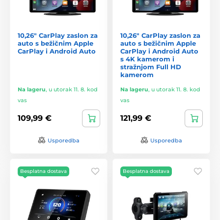
10,26" CarPlay zaslon za
10,26" CarPlay zaslon za
auto s bežičnim Apple
auto s bežičnim Apple
CarPlay i Android Auto
CarPlay i Android Auto
s 4K kamerom i
stražnjom Full HD
kamerom
Na lageru
,
u utorak 11. 8. kod
Na lageru
,
u utorak 11. 8. kod
vas
vas
109,99 €
121,99 €
Usporedba
Usporedba
Besplatna dostava
Besplatna dostava