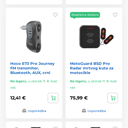
Besplatna dostava
Hoco E73 Pro Journey
MotoGuard BSD Pro
FM transmiter,
Radar mrtvog kuta za
Bluetooth, AUX, crni
motocikle
Na lageru
,
u utorak 11. 8. kod
Na lageru
,
u utorak 11. 8. kod
vas
vas
12,41 €
75,99 €
Usporedba
Usporedba