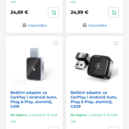
vas
vas
24,69 €
24,99 €
Usporedba
Usporedba
Bežični adapter za
Bežični adapter za
CarPlay i Android Auto,
CarPlay i Android Auto,
Plug & Play, aluminij,
Plug & Play, aluminij,
CA19
CA29
Na lageru
,
u utorak 11. 8. kod
Na lageru
,
u utorak 11. 8. kod
vas
vas