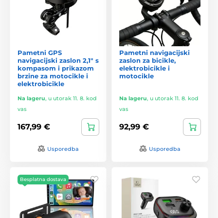
Pametni GPS
Pametni navigacijski
navigacijski zaslon 2,1" s
zaslon za bicikle,
kompasom i prikazom
elektrobicikle i
brzine za motocikle i
motocikle
elektrobicikle
Na lageru
,
u utorak 11. 8. kod
Na lageru
,
u utorak 11. 8. kod
vas
vas
167,99 €
92,99 €
Usporedba
Usporedba
Besplatna dostava