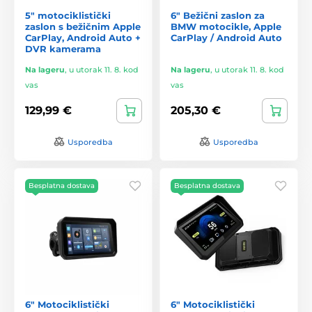
5" motociklistički
6" Bežični zaslon za
zaslon s bežičnim Apple
BMW motocikle, Apple
CarPlay, Android Auto +
CarPlay / Android Auto
DVR kamerama
Na lageru
,
u utorak 11. 8. kod
Na lageru
,
u utorak 11. 8. kod
vas
vas
129,99 €
205,30 €
Usporedba
Usporedba
Besplatna dostava
Besplatna dostava
6" Motociklistički
6" Motociklistički