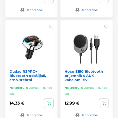
Usporedba
Usporedba
Dudao R2PRO+
Hoco E150 Bluetooth
Bluetooth odašiljač,
prijemnik s AUX
crno-srebrni
kabelom, sivi
Na lageru
,
u utorak 11. 8. kod
Na lageru
,
u utorak 11. 8. kod
vas
vas
14,33 €
12,99 €
Usporedba
Usporedba