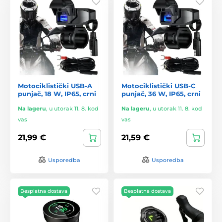
Motociklistički USB-A
Motociklistički USB-C
punjač, 18 W, IP65, crni
punjač, 36 W, IP65, crni
Na lageru
,
u utorak 11. 8. kod
Na lageru
,
u utorak 11. 8. kod
vas
vas
21,99 €
21,59 €
Usporedba
Usporedba
Besplatna dostava
Besplatna dostava