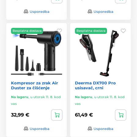
Usporedba
Usporedba
Besplatna dostava
Besplatna dostava
Kompresor za zrak Air
Deerma DX700 Pro
Duster za čišćenje
usisavač, crni
Na lageru
,
u utorak 11. 8. kod
Na lageru
,
u utorak 11. 8. kod
vas
vas
32,99 €
61,49 €
Usporedba
Usporedba