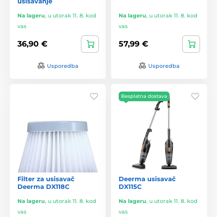
usisavanje
Na lageru
,
u utorak 11. 8. kod
Na lageru
,
u utorak 11. 8. kod
vas
vas
36,90 €
57,99 €
Usporedba
Usporedba
Besplatna dostava
Filter za usisavač
Deerma usisavač
Deerma DX118C
DX115C
Na lageru
,
u utorak 11. 8. kod
Na lageru
,
u utorak 11. 8. kod
vas
vas