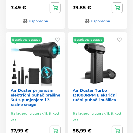
7,49 €
39,85 €
Usporedba
Usporedba
Besplatna dostava
Besplatna dostava
Air Duster prijenosni
Air Duster Turbo
električni puhač prašine
131000RPM Električni
3u1 s punjenjem i 3
ručni puhač i sušilica
razine snage
Na lageru
,
u utorak 11. 8. kod
Na lageru
,
u utorak 11. 8. kod
vas
vas
37,99 €
58,99 €