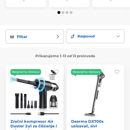
Raspored
Filtar
Prikazujemo 1-13 od 13 proizvoda
Besplatna dostava
Besplatna dostava
Zračni kompresor Air
Deerma DX700s
Duster 2u1 za čišćenje i
usisavač, sivi