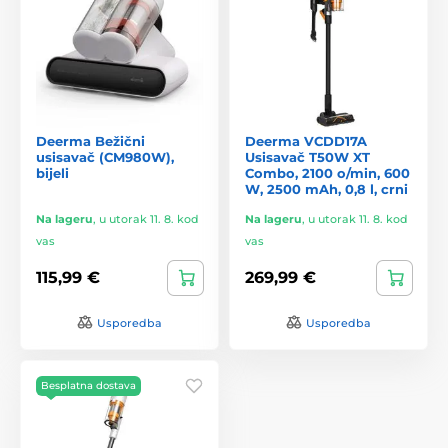
Deerma Bežični
Deerma VCDD17A
usisavač (CM980W),
Usisavač T50W XT
bijeli
Combo, 2100 o/min, 600
W, 2500 mAh, 0,8 l, crni
Na lageru
,
u utorak 11. 8. kod
Na lageru
,
u utorak 11. 8. kod
vas
vas
115,99 €
269,99 €
Usporedba
Usporedba
Besplatna dostava