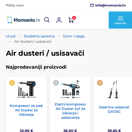
info@momanio.hr
Pišite nam
0
Izbornik
Uvod
Dodatna oprema
Dom i njega
Air dusteri / usisavači
Air dusteri / usisavači
Najprodavaniji proizvodi
Zračni kompresor
Kompresor za zrak
Deerma usisavač
Air Duster 2u1 za
Air Duster za
DX115C
čišćenje i
čišćenje
usisavanje
32,99 €
36,90 €
39,85 €