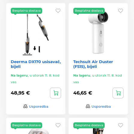
Besplatna dostava
Besplatna dostava
Deerma DX170 usisavač,
Techsuit Air Duster
bijeli
(FS15), bijeli
Na lageru
,
u utorak 11. 8. kod
Na lageru
,
u utorak 11. 8. kod
vas
vas
48,95 €
46,65 €
Usporedba
Usporedba
Besplatna dostava
Besplatna dostava