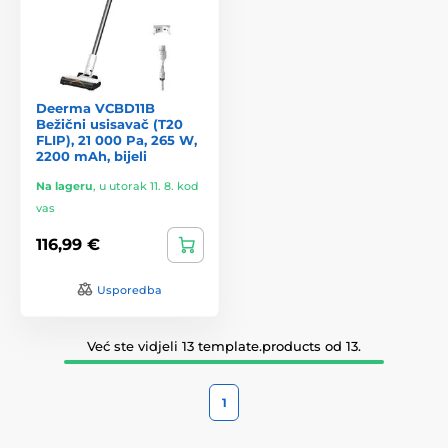
Deerma VCBD11B
Bežični usisavač (T20
FLIP), 21 000 Pa, 265 W,
2200 mAh, bijeli
Na lageru
,
u utorak 11. 8. kod
vas
116,99 €
Usporedba
Već ste vidjeli 13 template.products od 13.
1