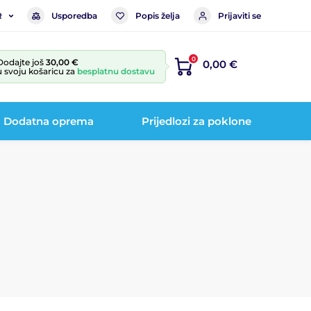
Usporedba
Popis želja
Prijaviti se
R
0
Dodajte još
30,00 €
0,00 €
u svoju košaricu za
besplatnu dostavu
Dodatna oprema
Prijedlozi za poklone