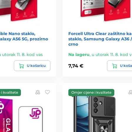
ible Nano staklo,
Forcell Ultra Clear zaštitno ka
laxy A56 5G, prozirno
staklo, Samsung Galaxy A36 /
crno
u utorak 11. 8. kod vas
Na lageru
,
u utorak 11. 8. kod 
7,74 €
U košaricu
U koša
i kvalitete
Omjer cijene i kvalitete