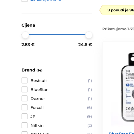
U ponudi je 9
Cijena
Prikazujemo 1-70
2.83 €
24.6 €
Brend
(14)
Bestsuit
(1)
BlueStar
(1)
Dexnor
(1)
Forcell
(6)
JP
(9)
Nillkin
(2)
BlueStar Ea