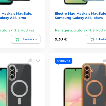
g Maska s MagSafe,
Electro Mag Maska s MagSafe
laxy A56, crna
Samsung Galaxy A56, plava
u utorak 11. 8. kod vas
Na lageru
,
u utorak 11. 8. kod 
9,30 €
U košaricu
U koša
Osnovna