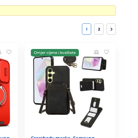
1
2
Omjer cijene i kvalitete
sung
Crossbody maska, Samsung