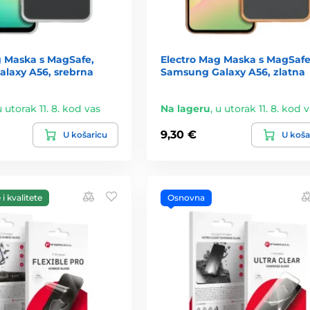
g Maska s MagSafe,
Electro Mag Maska s MagSafe
laxy A56, srebrna
Samsung Galaxy A56, zlatna
u utorak 11. 8. kod vas
Na lageru
,
u utorak 11. 8. kod 
9,30 €
U košaricu
U koša
i kvalitete
Osnovna