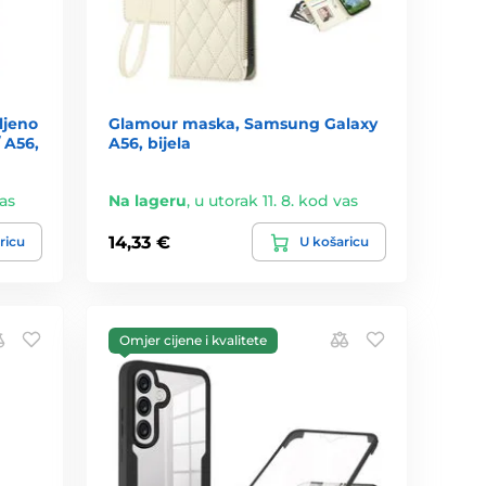
ljeno
Glamour maska, Samsung Galaxy
 A56,
A56, bijela
vas
Na lageru
,
u utorak 11. 8. kod vas
14,33 €
ricu
U košaricu
Omjer cijene i kvalitete