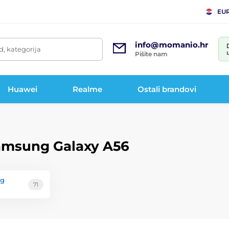
EU
info@momanio.hr
d, kategorija
Pišite nam
Huawei
Realme
Ostali brandovi
Samsung Galaxy A56
ng
71