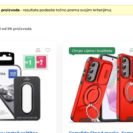
6 proizvoda
- rezultate podesite točno prema svojim kriterijima.
 od 96 proizvoda
Omjer cijene i kvalitete
sy Install zaštitno
Camslide Stand maska, Sam