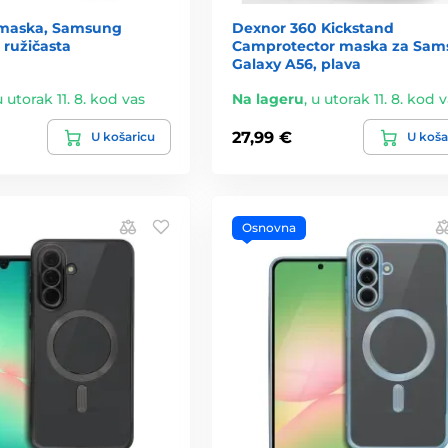
 maska, Samsung
Dexnor 360 Kickstand
 ružičasta
Camprotector maska za Sa
Galaxy A56, plava
u utorak 11. 8. kod vas
Na lageru
,
u utorak 11. 8. kod 
27,99 €
U košaricu
U koša
Osnovna