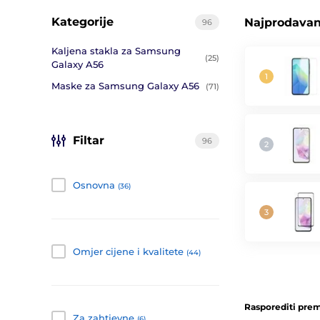
Kategorije
Najprodavani
96
Kaljena stakla za Samsung
(25)
Galaxy A56
Maske za Samsung Galaxy A56
(71)
Filtar
96
Osnovna
(36)
Omjer cijene i kvalitete
(44)
Rasporediti prem
Za zahtjevne
(6)