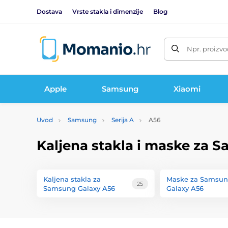
Dostava
Vrste stakla i dimenzije
Blog
Npr. proizvo
Apple
Samsung
Xiaomi
Uvod
Samsung
Serija A
A56
Kaljena stakla i maske za 
Kaljena stakla za
Maske za Samsu
25
Samsung Galaxy A56
Galaxy A56