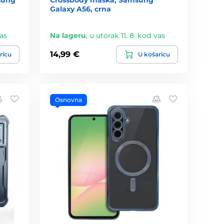
Galaxy A56, crna
vas
Na lageru
,
u utorak 11. 8. kod vas
14,99 €
ricu
U košaricu
Osnovna