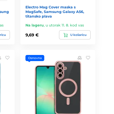
Electro Mag Cover maska s
msung
MagSafe, Samsung Galaxy A56,
titansko plava
vas
Na lageru
,
u utorak 11. 8. kod vas
9,69 €
ricu
U košaricu
Osnovna