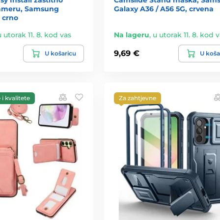
kameru, Samsung
Galaxy A36 / A56 5G, crvena
 crno
u utorak 11. 8. kod vas
Na lageru
,
u utorak 11. 8. kod 
9,69 €
U košaricu
U koša
i kvalitete
Za zahtjevne