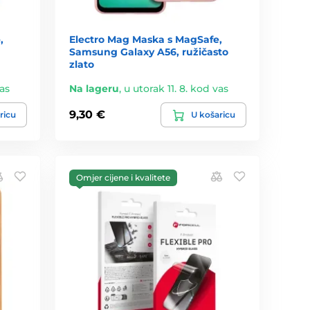
,
Electro Mag Maska s MagSafe,
Samsung Galaxy A56, ružičasto
zlato
vas
Na lageru
,
u utorak 11. 8. kod vas
9,30 €
ricu
U košaricu
Omjer cijene i kvalitete