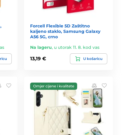
,
Forcell Flexible 5D Zaštitno
kaljeno staklo, Samsung Galaxy
A56 5G, crno
vas
Na lageru
,
u utorak 11. 8. kod vas
13,19 €
ricu
U košaricu
Omjer cijene i kvalitete