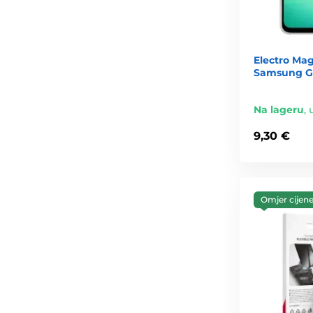
Electro Ma
Samsung Ga
Na lageru
,
9,30 €
Omjer cijene 