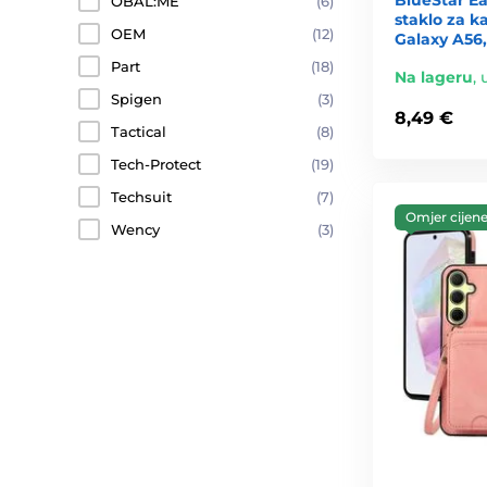
OBAL:ME
(6)
staklo za 
OEM
(12)
Galaxy A56,
Part
(18)
Na lageru
,
Spigen
(3)
8,49 €
Tactical
(8)
Tech-Protect
(19)
Techsuit
(7)
Omjer cijene 
Wency
(3)