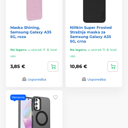
Maska Shining,
Nillkin Super Frosted
Samsung Galaxy A35
Stražnja maska za
5G, roza
Samsung Galaxy A35
5G, crna
Na lageru
,
u utorak 11. 8. kod
Na lageru
,
u utorak 11. 8. kod
vas
vas
3,85 €
10,86 €
Usporedba
Usporedba
Osnovna