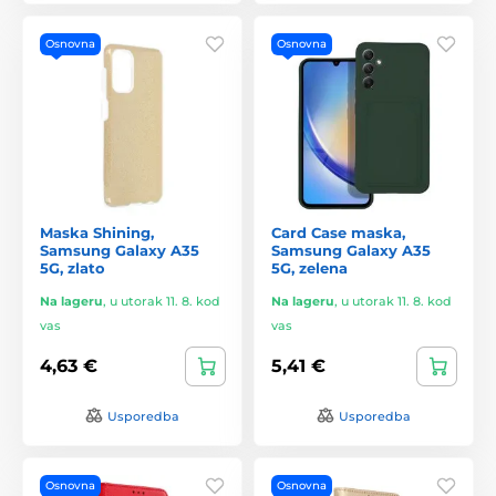
Osnovna
Osnovna
Maska Shining,
Card Case maska,
Samsung Galaxy A35
Samsung Galaxy A35
5G, zlato
5G, zelena
Na lageru
,
u utorak 11. 8. kod
Na lageru
,
u utorak 11. 8. kod
vas
vas
4,63 €
5,41 €
Usporedba
Usporedba
Osnovna
Osnovna