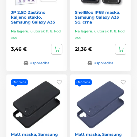
JP 2,5D Zaštitno
ShellBox IP68 maska,
kaljeno staklo,
Samsung Galaxy A35
Samsung Galaxy A35
5G, crna
Na lageru
,
u utorak 11. 8. kod
Na lageru
,
u utorak 11. 8. kod
vas
vas
3,46 €
21,36 €
Usporedba
Usporedba
Osnovna
Osnovna
Matt maska, Samsung
Matt maska, Samsung