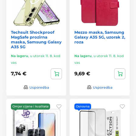
Techsuit Shockproof
Mezzo maska, Samsung
MagSafe prozirna
Galaxy A35 5G, uzorak 2,
maska, Samsung Galaxy
roza
A35 5G
Na lageru
,
u utorak 11. 8. kod
Na lageru
,
u utorak 11. 8. kod
vas
vas
7,74 €
9,69 €
Usporedba
Usporedba
Omjer cijene i kvalitete
Osnovna