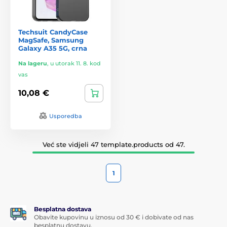
Techsuit CandyCase
MagSafe, Samsung
Galaxy A35 5G, crna
Na lageru
,
u utorak 11. 8. kod
vas
10,08 €
Usporedba
Već ste vidjeli 47 template.products od 47.
1
Besplatna dostava
Obavite kupovinu u iznosu od 30 € i dobivate od nas
besplatnu dostavu.