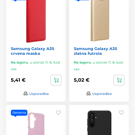
Samsung Galaxy A35
Samsung Galaxy A35
crvena maska
zlatna futrola
Na lageru
,
u utorak 11. 8. kod
Na lageru
,
u utorak 11. 8. kod
vas
vas
5,41 €
5,02 €
Usporedba
Usporedba
Osnovna