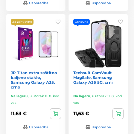
Usporedba
Usporedba
Za zahtjevne
Osnovna
JP Titan extra zaštitno
Techsuit CamVault
kaljeno staklo,
MagSafe, Samsung
Samsung Galaxy A35,
Galaxy A35 5G, crni
crno
Na lageru
,
u utorak 11. 8. kod
Na lageru
,
u utorak 11. 8. kod
vas
vas
11,63 €
11,63 €
Usporedba
Usporedba