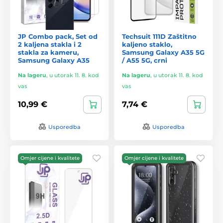
JP Combo pack, Set od
Techsuit 111D Zaštitno
2 kaljena stakla i 2
kaljeno staklo,
stakla za kameru,
Samsung Galaxy A35 5G
Samsung Galaxy A35
/ A55 5G, crni
Na lageru
,
u utorak 11. 8. kod
Na lageru
,
u utorak 11. 8. kod
vas
vas
10,99 €
7,74 €
Usporedba
Usporedba
Omjer cijene i kvalitete
Omjer cijene i kvalitete