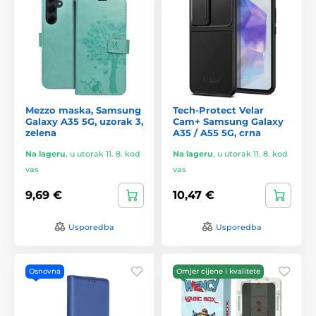
Mezzo maska, Samsung
Tech-Protect Velar
Galaxy A35 5G, uzorak 3,
Cam+ Samsung Galaxy
zelena
A35 / A55 5G, crna
Na lageru
,
u utorak 11. 8. kod
Na lageru
,
u utorak 11. 8. kod
vas
vas
9,69 €
10,47 €
Usporedba
Usporedba
Osnovna
Omjer cijene i kvalitete