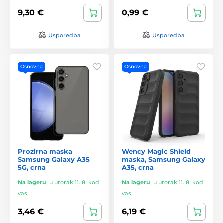
9,30 €
0,99 €
Usporedba
Usporedba
Osnovna
Osnovna
Prozirna maska
Wency Magic Shield
Samsung Galaxy A35
maska, Samsung Galaxy
5G, crna
A35, crna
Na lageru
,
u utorak 11. 8. kod
Na lageru
,
u utorak 11. 8. kod
vas
vas
3,46 €
6,19 €