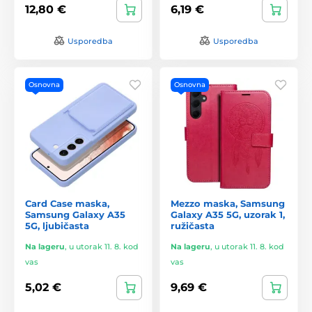
12,80 €
6,19 €
Usporedba
Usporedba
Osnovna
Osnovna
Card Case maska,
Mezzo maska, Samsung
Samsung Galaxy A35
Galaxy A35 5G, uzorak 1,
5G, ljubičasta
ružičasta
Na lageru
,
u utorak 11. 8. kod
Na lageru
,
u utorak 11. 8. kod
vas
vas
5,02 €
9,69 €