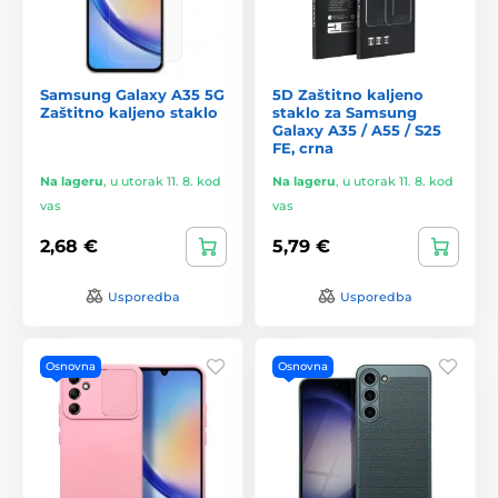
Samsung Galaxy A35 5G
5D Zaštitno kaljeno
Zaštitno kaljeno staklo
staklo za Samsung
Galaxy A35 / A55 / S25
FE, crna
Na lageru
,
u utorak 11. 8. kod
Na lageru
,
u utorak 11. 8. kod
vas
vas
2,68 €
5,79 €
Usporedba
Usporedba
Osnovna
Osnovna