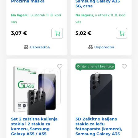
Prozirna maska
Samsung Galaxy A35
5G, crna
Na lageru
,
u utorak 11. 8. kod
Na lageru
,
u utorak 11. 8. kod
vas
vas
3,07 €
5,02 €
Usporedba
Usporedba
Omjer cijene i kvalitete
Set 2 zaštitna kaljenja
3D Zaštitno kaljeno
stakla i 2 stakla za
staklo za leću
kameru, Samsung
fotoaparata (kamere),
Galaxy A35 / A55
Samsung Galaxy A35