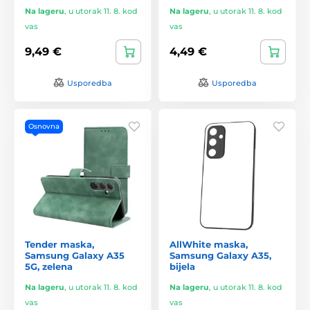
Na lageru
,
u utorak 11. 8. kod
Na lageru
,
u utorak 11. 8. kod
vas
vas
9,49 €
4,49 €
Usporedba
Usporedba
Osnovna
Tender maska,
AllWhite maska,
Samsung Galaxy A35
Samsung Galaxy A35,
5G, zelena
bijela
Na lageru
,
u utorak 11. 8. kod
Na lageru
,
u utorak 11. 8. kod
vas
vas