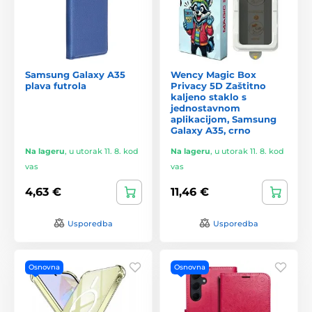
Samsung Galaxy A35
Wency Magic Box
plava futrola
Privacy 5D Zaštitno
kaljeno staklo s
jednostavnom
aplikacijom, Samsung
Galaxy A35, crno
Na lageru
,
u utorak 11. 8. kod
Na lageru
,
u utorak 11. 8. kod
vas
vas
4,63 €
11,46 €
Usporedba
Usporedba
Osnovna
Osnovna