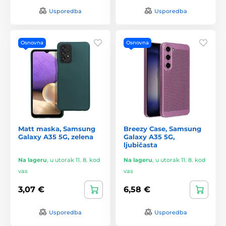
Usporedba
Usporedba
Osnovna
Osnovna
Matt maska, Samsung
Breezy Case, Samsung
Galaxy A35 5G, zelena
Galaxy A35 5G,
ljubičasta
Na lageru
,
u utorak 11. 8. kod
Na lageru
,
u utorak 11. 8. kod
vas
vas
3,07 €
6,58 €
Usporedba
Usporedba