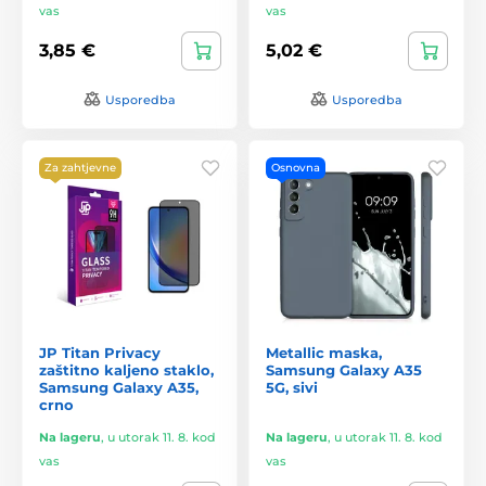
vas
vas
3,85 €
5,02 €
Usporedba
Usporedba
Za zahtjevne
Osnovna
JP Titan Privacy
Metallic maska,
zaštitno kaljeno staklo,
Samsung Galaxy A35
Samsung Galaxy A35,
5G, sivi
crno
Na lageru
,
u utorak 11. 8. kod
Na lageru
,
u utorak 11. 8. kod
vas
vas