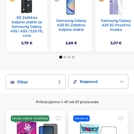
5D Zaštitno
Samsung Galaxy
Samsung Galaxy
kaljeno staklo za
A35 5G Zaštitno
A35 5G Prozirna
Samsung Galaxy
kaljeno staklo
maska
A35 / A55 / S25 FE,
crna
5,79 €
2,68 €
3,07 €
Raspored
Filtar
Prikazujemo 1-47 od 47 proizvoda
Omjer cijene i kvalitete
Osnovna