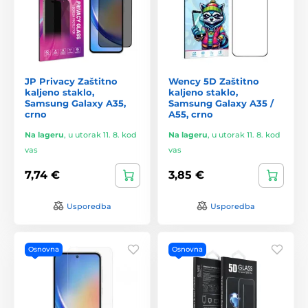
JP Privacy Zaštitno
Wency 5D Zaštitno
kaljeno staklo,
kaljeno staklo,
Samsung Galaxy A35,
Samsung Galaxy A35 /
crno
A55, crno
Na lageru
,
u utorak 11. 8. kod
Na lageru
,
u utorak 11. 8. kod
vas
vas
7,74 €
3,85 €
Usporedba
Usporedba
Osnovna
Osnovna