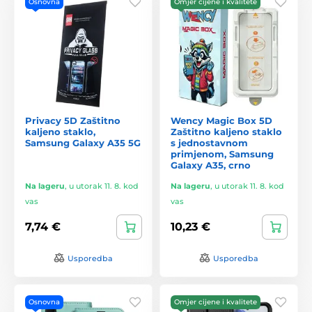
Osnovna
Omjer cijene i kvalitete
Privacy 5D Zaštitno
Wency Magic Box 5D
kaljeno staklo,
Zaštitno kaljeno staklo
Samsung Galaxy A35 5G
s jednostavnom
primjenom, Samsung
Galaxy A35, crno
Na lageru
,
u utorak 11. 8. kod
Na lageru
,
u utorak 11. 8. kod
vas
vas
7,74 €
10,23 €
Usporedba
Usporedba
Osnovna
Omjer cijene i kvalitete