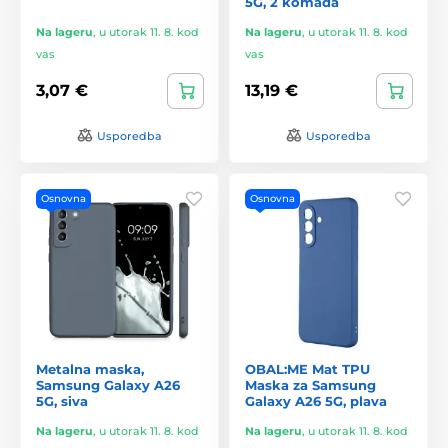
5G, 2 komada
Na lageru
,
u utorak 11. 8. kod
Na lageru
,
u utorak 11. 8. kod
vas
vas
3,07 €
13,19 €
Usporedba
Usporedba
Osnovna
Osnovna
Metalna maska,
OBAL:ME Mat TPU
Samsung Galaxy A26
Maska za Samsung
5G, siva
Galaxy A26 5G, plava
Na lageru
,
u utorak 11. 8. kod
Na lageru
,
u utorak 11. 8. kod