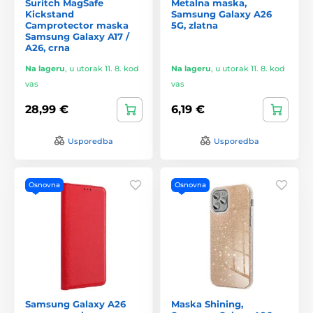
Suritch MagSafe
Metalna maska,
Kickstand
Samsung Galaxy A26
Camprotector maska
5G, zlatna
Samsung Galaxy A17 /
A26, crna
Na lageru
,
u utorak 11. 8. kod
Na lageru
,
u utorak 11. 8. kod
vas
vas
28,99 €
6,19 €
Usporedba
Usporedba
Osnovna
Osnovna
Samsung Galaxy A26
Maska Shining,