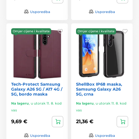
Usporedba
Usporedba
Omjer cijene i kvalitete
Omjer cijene i kvalitete
Tech-Protect Samsung
ShellBox IP68 maska,
Galaxy A26 5G / A17 4G /
Samsung Galaxy A26
5G, bordo maska
5G, crna
Na lageru
,
u utorak 11. 8. kod
Na lageru
,
u utorak 11. 8. kod
vas
vas
9,69 €
21,36 €
Usporedba
Usporedba