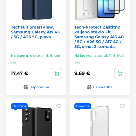
Techsuit SmartView,
Tech-Protect Zaštitno
Samsung Galaxy A17 4G
kaljeno staklo Fit+
/ 5G / A26 5G, plava
Samsung Galaxy A16 4G
/ 5G / A26 5G / A17 4G /
5G, crno, 2 komada
Na lageru
,
u utorak 11. 8. kod
Na lageru
,
u utorak 11. 8. kod
vas
vas
17,47 €
9,69 €
Usporedba
Usporedba
Osnovna
Osnovna