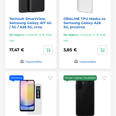
Techsuit SmartView,
OBAL:ME TPU Maska za
Samsung Galaxy A17 4G
Samsung Galaxy A26
/ 5G / A26 5G, crna
5G, prozirna
Na lageru
,
u utorak 11. 8. kod
Na lageru
,
u utorak 11. 8. kod
vas
vas
17,47 €
3,85 €
Usporedba
Usporedba
Osnovna
Omjer cijene i kvalitete