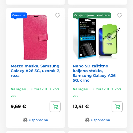
Osnovna
Omjer cijene i kvalitete
Mezzo maska, Samsung
Nano 5D zaštitno
Galaxy A26 5G, uzorak 2,
kaljeno staklo,
roza
Samsung Galaxy A26
5G, crno
Na lageru
,
u utorak 11. 8. kod
Na lageru
,
u utorak 11. 8. kod
vas
vas
9,69 €
12,41 €
Usporedba
Usporedba