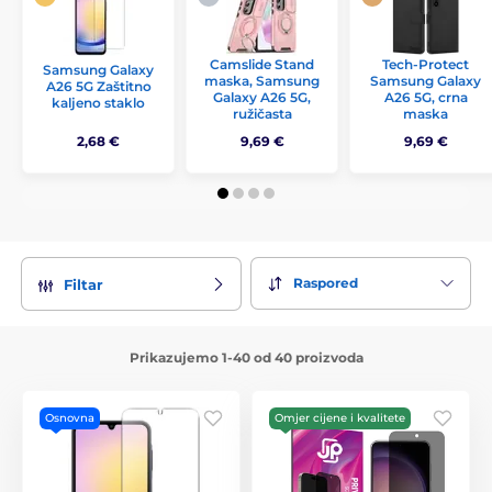
Camslide Stand
Tech-Protect
Samsung Galaxy
maska, Samsung
Samsung Galaxy
A26 5G Zaštitno
Galaxy A26 5G,
A26 5G, crna
kaljeno staklo
ružičasta
maska
2,68 €
9,69 €
9,69 €
Raspored
Filtar
Prikazujemo 1-40 od 40 proizvoda
Osnovna
Omjer cijene i kvalitete