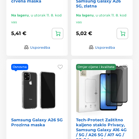
crvena maska
Samsung Galaxy A26
5G, zlatna
Na lageru
,
u utorak 11. 8. kod
Na lageru
,
u utorak 11. 8. kod
vas
vas
5,41 €
5,02 €
Usporedba
Usporedba
Osnovna
Omjer cijene i kvalitete
Samsung Galaxy A26 5G
Tech-Protect Zaštitno
Prozirna maska
kaljeno staklo Privacy,
Samsung Galaxy A16 4G
/ 5G / A26 5G / A17 4G /