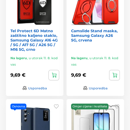
Tel Protect 6D Matno
Camslide Stand maska,
zaštitno kaljeno staklo,
Samsung Galaxy A26
Samsung Galaxy A16 4G
5G, crvena
/ 5G / A17 5G / A26 5G /
M16 5G, crno
Na lageru
,
u utorak 11. 8. kod
Na lageru
,
u utorak 11. 8. kod
vas
vas
9,69 €
9,69 €
Usporedba
Usporedba
Osnovna
Omjer cijene i kvalitete