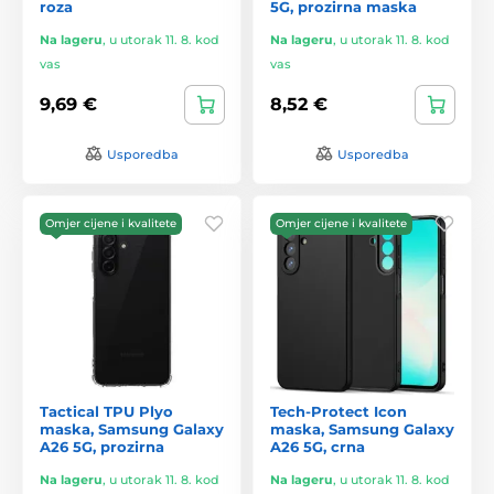
roza
5G, prozirna maska
Na lageru
,
u utorak 11. 8. kod
Na lageru
,
u utorak 11. 8. kod
vas
vas
9,69 €
8,52 €
Usporedba
Usporedba
Omjer cijene i kvalitete
Omjer cijene i kvalitete
Tactical TPU Plyo
Tech-Protect Icon
maska, Samsung Galaxy
maska, Samsung Galaxy
A26 5G, prozirna
A26 5G, crna
Na lageru
,
u utorak 11. 8. kod
Na lageru
,
u utorak 11. 8. kod