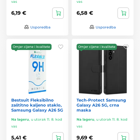
vas
vas
6,19 €
6,58 €
Usporedba
Usporedba
Omjer cijene i kvalitete
Omjer cijene i kvalitete
Bestsuit Fleksibilno
Tech-Protect Samsung
zaštitno kaljeno staklo,
Galaxy A26 5G, crna
Samsung Galaxy A26 5G
maska
Na lageru
,
u utorak 11. 8. kod
Na lageru
,
u utorak 11. 8. kod
vas
vas
5,41 €
9,69 €