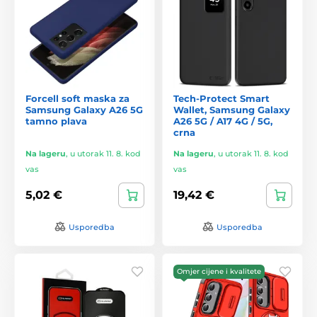
Forcell soft maska za
Tech-Protect Smart
Samsung Galaxy A26 5G
Wallet, Samsung Galaxy
tamno plava
A26 5G / A17 4G / 5G,
crna
Na lageru
,
u utorak 11. 8. kod
Na lageru
,
u utorak 11. 8. kod
vas
vas
5,02 €
19,42 €
Usporedba
Usporedba
Omjer cijene i kvalitete