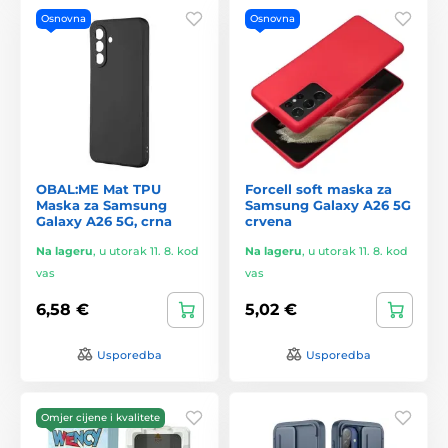
Osnovna
Osnovna
OBAL:ME Mat TPU
Forcell soft maska za
Maska za Samsung
Samsung Galaxy A26 5G
Galaxy A26 5G, crna
crvena
Na lageru
,
u utorak 11. 8. kod
Na lageru
,
u utorak 11. 8. kod
vas
vas
6,58 €
5,02 €
Usporedba
Usporedba
Omjer cijene i kvalitete