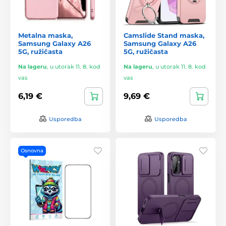
Metalna maska,
Camslide Stand maska,
Samsung Galaxy A26
Samsung Galaxy A26
5G, ružičasta
5G, ružičasta
Na lageru
,
u utorak 11. 8. kod
Na lageru
,
u utorak 11. 8. kod
vas
vas
6,19 €
9,69 €
Usporedba
Usporedba
Osnovna