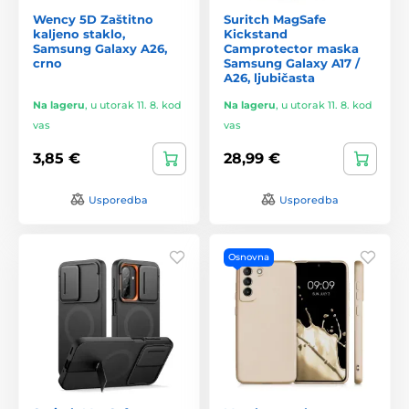
Wency 5D Zaštitno
Suritch MagSafe
kaljeno staklo,
Kickstand
Samsung Galaxy A26,
Camprotector maska
crno
Samsung Galaxy A17 /
A26, ljubičasta
Na lageru
,
u utorak 11. 8. kod
Na lageru
,
u utorak 11. 8. kod
vas
vas
3,85 €
28,99 €
Usporedba
Usporedba
Osnovna