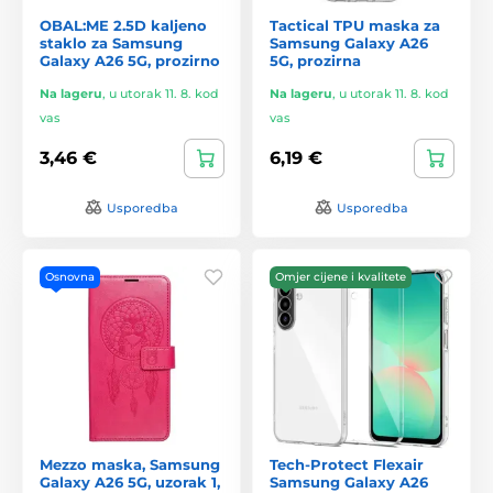
OBAL:ME 2.5D kaljeno
Tactical TPU maska za
staklo za Samsung
Samsung Galaxy A26
Galaxy A26 5G, prozirno
5G, prozirna
Na lageru
,
u utorak 11. 8. kod
Na lageru
,
u utorak 11. 8. kod
vas
vas
3,46 €
6,19 €
Usporedba
Usporedba
Osnovna
Omjer cijene i kvalitete
Mezzo maska, Samsung
Tech-Protect Flexair
Galaxy A26 5G, uzorak 1,
Samsung Galaxy A26