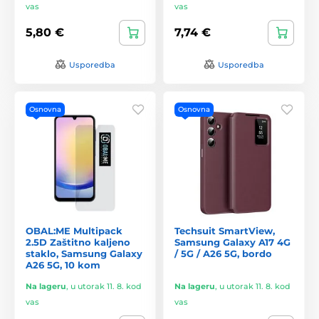
vas
vas
5,80 €
7,74 €
Usporedba
Usporedba
Osnovna
Osnovna
OBAL:ME Multipack
Techsuit SmartView,
2.5D Zaštitno kaljeno
Samsung Galaxy A17 4G
staklo, Samsung Galaxy
/ 5G / A26 5G, bordo
A26 5G, 10 kom
Na lageru
,
u utorak 11. 8. kod
Na lageru
,
u utorak 11. 8. kod
vas
vas