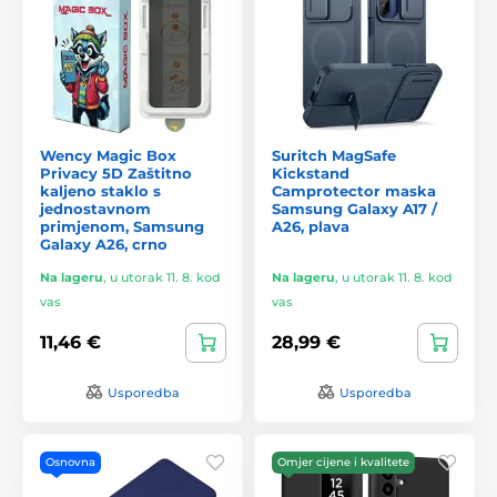
Wency Magic Box
Suritch MagSafe
Privacy 5D Zaštitno
Kickstand
kaljeno staklo s
Camprotector maska
jednostavnom
Samsung Galaxy A17 /
primjenom, Samsung
A26, plava
Galaxy A26, crno
Na lageru
,
u utorak 11. 8. kod
Na lageru
,
u utorak 11. 8. kod
vas
vas
11,46 €
28,99 €
Usporedba
Usporedba
Osnovna
Omjer cijene i kvalitete