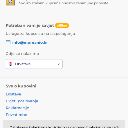
Svojim stalnim kupcima nudimo zanimljive popuste.
Potreban vam je savjet
offline
Usluge za kupce su na raspolaganju
info@momanio.hr
Gdje se nalazimo
Hrvatska
Sve o kupovini
Dostava
Uvjeti poslovanja
Reklamacije
Povrat robe
Zamjena robe
Datoteke s kolačićima koristimo za osnovno funkcioniranje, radi