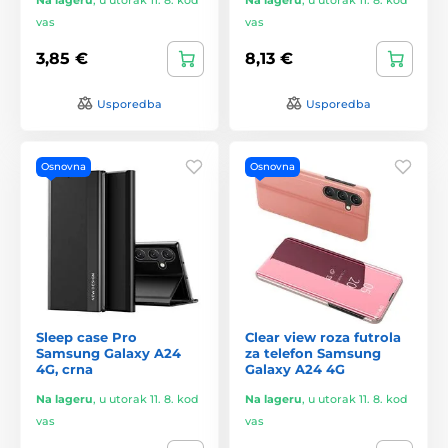
vas
vas
3,85 €
8,13 €
Usporedba
Usporedba
Osnovna
Osnovna
Sleep case Pro
Clear view roza futrola
Samsung Galaxy A24
za telefon Samsung
4G, crna
Galaxy A24 4G
Na lageru
,
u utorak 11. 8. kod
Na lageru
,
u utorak 11. 8. kod
vas
vas