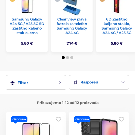
Samsung Galaxy
Clear view plava
6D Zaštitno
A24 5G / A25 5G 5D
futrola za telefon
kaljeno staklo,
Zaštitno kaljeno
Samsung Galaxy
Samsung Galaxy
staklo, crna
A24 4G
A24 4G / A25 5G
5,80 €
7,74 €
5,80 €
Raspored
Filtar
Prikazujemo 1-12 od 12 proizvoda
Osnovna
Osnovna