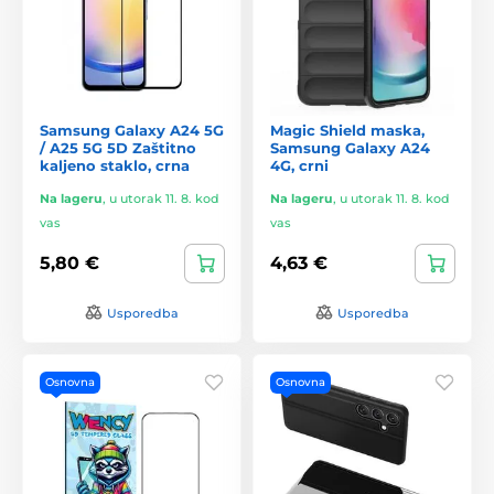
Samsung Galaxy A24 5G
Magic Shield maska,
/ A25 5G 5D Zaštitno
Samsung Galaxy A24
kaljeno staklo, crna
4G, crni
Na lageru
,
u utorak 11. 8. kod
Na lageru
,
u utorak 11. 8. kod
vas
vas
5,80 €
4,63 €
Usporedba
Usporedba
Osnovna
Osnovna