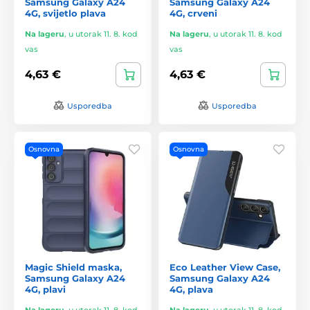
Samsung Galaxy A24
Samsung Galaxy A24
4G, svijetlo plava
4G, crveni
Na lageru
,
u utorak 11. 8. kod
Na lageru
,
u utorak 11. 8. kod
vas
vas
4,63 €
4,63 €
Usporedba
Usporedba
Osnovna
Osnovna
Magic Shield maska,
Eco Leather View Case,
Samsung Galaxy A24
Samsung Galaxy A24
4G, plavi
4G, plava
Na lageru
,
u utorak 11. 8. kod
Na lageru
,
u utorak 11. 8. kod