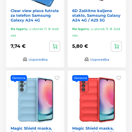
Clear view plava futrola
6D Zaštitno kaljeno
za telefon Samsung
staklo, Samsung Galaxy
Galaxy A24 4G
A24 4G / A25 5G
Na lageru
,
u utorak 11. 8. kod
Na lageru
,
u utorak 11. 8. kod
vas
vas
7,74 €
5,80 €
Usporedba
Usporedba
Osnovna
Osnovna
Magic Shield maska,
Magic Shield maska,