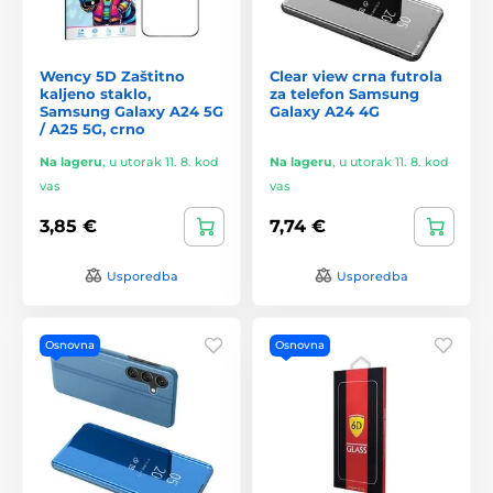
Wency 5D Zaštitno
Clear view crna futrola
kaljeno staklo,
za telefon Samsung
Samsung Galaxy A24 5G
Galaxy A24 4G
/ A25 5G, crno
Na lageru
,
u utorak 11. 8. kod
Na lageru
,
u utorak 11. 8. kod
vas
vas
3,85 €
7,74 €
Usporedba
Usporedba
Osnovna
Osnovna