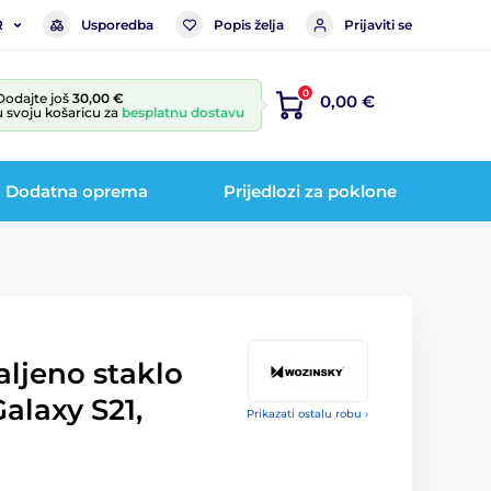
Usporedba
Popis želja
Prijaviti se
R
0
Dodajte još
30,00 €
0,00 €
u svoju košaricu za
besplatnu dostavu
Dodatna oprema
Prijedlozi za poklone
aljeno staklo
alaxy S21,
Prikazati ostalu robu ›