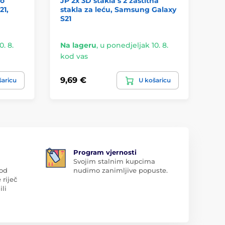
no
JP 2x 3D stakla s 2 zaštitna
Sw
21,
stakla za leću, Samsung Galaxy
Ca
S21
st
cr
. 8.
Na lageru
,
u ponedjeljak 10. 8.
Na
kod vas
ko
9,69 €
7,
šaricu
U košaricu
Program vjernosti
Svojim stalnim kupcima
 od
nudimo zanimljive popuste.
 riječ
ili