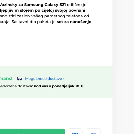
Wozinsky za Samsung Galaxy S21
odlično je
 ljepljivim slojem po cijeloj svojoj površini
i
vrsno štiti zaslon Vašeg pametnog telefona od
canja. Sastavni dio paketa je
set za nanošenje
omand
Mogućnosti dostave ›
redviđena dostava:
kod vas u ponedjeljak 10. 8.