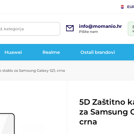
EU
info@momanio.hr
d, kategorija
Pišite nam
Huawei
Realme
Ostali brandovi
o staklo za Samsung Galaxy S21, crna
5D Zaštitno k
za Samsung G
crna