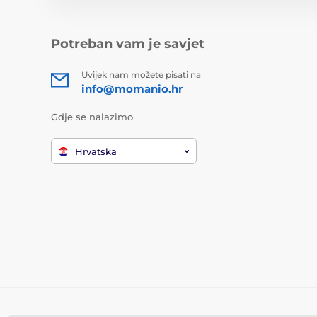
Potreban vam je savjet
Uvijek nam možete pisati na
info@momanio.hr
Gdje se nalazimo
Hrvatska