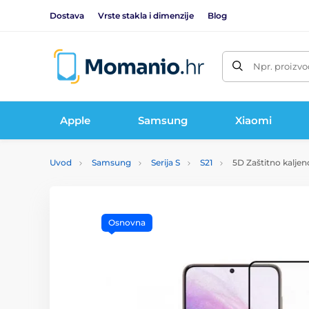
Dostava
Vrste stakla i dimenzije
Blog
Npr. proizvo
Apple
Samsung
Xiaomi
Uvod
Samsung
Serija S
S21
5D Zaštitno kaljen
Osnovna