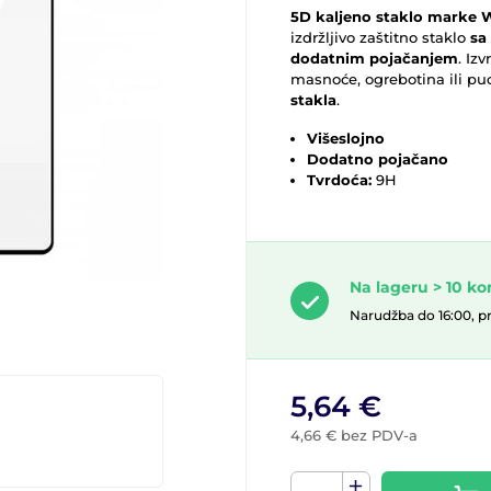
5D kaljeno staklo marke 
izdržljivo zaštitno staklo
sa
dodatnim pojačanjem
. Iz
masnoće, ogrebotina ili pu
stakla
.
Višeslojno
Dodatno pojačano
Tvrdoća:
9H
Na lageru > 10 k
Narudžba do 16:00, p
5,64 €
4,66 € bez PDV-a