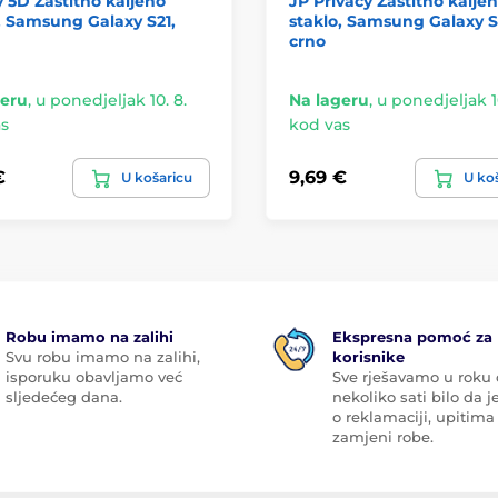
5D Zaštitno kaljeno
JP Privacy Zaštitno kalje
, Samsung Galaxy S21,
staklo, Samsung Galaxy S
crno
geru
,
u ponedjeljak 10. 8.
Na lageru
,
u ponedjeljak 10
s
kod vas
€
9,69 €
U košaricu
U ko
Robu imamo na zalihi
Ekspresna pomoć za
Svu robu imamo na zalihi,
korisnike
isporuku obavljamo već
Sve rješavamo u roku
sljedećeg dana.
nekoliko sati bilo da je
o reklamaciji, upitima 
zamjeni robe.