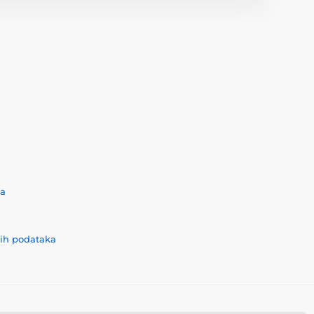
ća
nih podataka