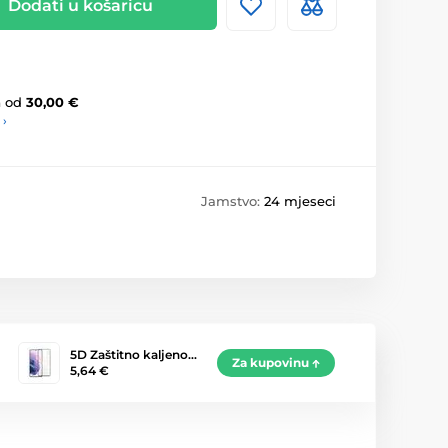
Dodati u košaricu
a
od
30,00 €
 ›
Jamstvo:
24 mjeseci
5D Zaštitno kaljeno…
Za kupovinu
5,64 €