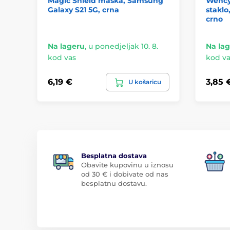
Magic Shield maska, Samsung
Wency 
Galaxy S21 5G, crna
staklo
crno
Na lageru
,
u ponedjeljak 10. 8.
Na la
kod vas
kod va
6,19 €
3,85 
U košaricu
Besplatna dostava
Obavite kupovinu u iznosu
od 30 € i dobivate od nas
besplatnu dostavu.