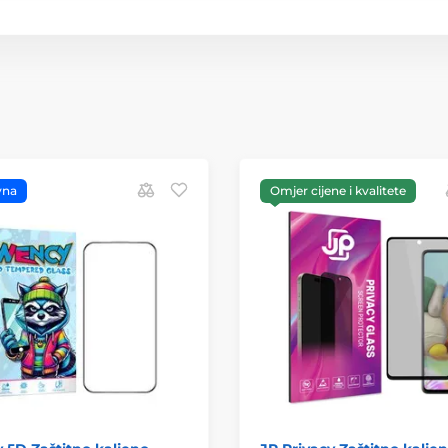
vna
Omjer cijene i kvalitete