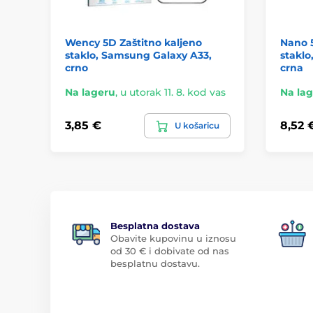
Wency 5D Zaštitno kaljeno
Nano 5
staklo, Samsung Galaxy A33,
staklo
crno
crna
Na lageru
,
u utorak 11. 8. kod vas
Na la
3,85 €
8,52 
U košaricu
Besplatna dostava
Obavite kupovinu u iznosu
od 30 € i dobivate od nas
besplatnu dostavu.