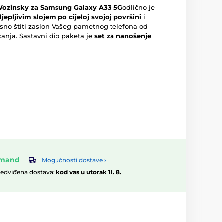
Wozinsky za Samsung Galaxy A33 5G
odlično je
 ljepljivim slojem po cijeloj svojoj površini
i
vrsno štiti zaslon Vašeg pametnog telefona od
canja. Sastavni dio paketa je
set za nanošenje
omand
Mogućnosti dostave ›
redviđena dostava:
kod vas u utorak 11. 8.