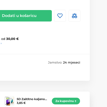
Dodati u košaricu
a
od
30,00 €
 ›
Jamstvo:
24 mjeseci
5D Zaštitno kaljeno…
Za kupovinu
3,85 €