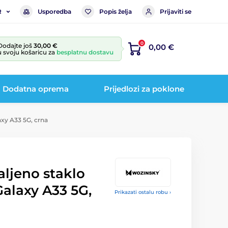
Usporedba
Popis želja
Prijaviti se
R
0
Dodajte još
30,00 €
0,00 €
u svoju košaricu za
besplatnu dostavu
Dodatna oprema
Prijedlozi za poklone
axy A33 5G, crna
aljeno staklo
alaxy A33 5G,
Prikazati ostalu robu ›