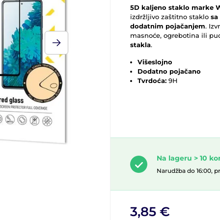
5D kaljeno staklo marke 
izdržljivo zaštitno staklo
sa
dodatnim pojačanjem
. Iz
masnoće, ogrebotina ili pu
stakla
.
Višeslojno
Dodatno pojačano
Tvrdoća:
9H
Na lageru > 10 k
Narudžba do 16:00, p
3,85 €