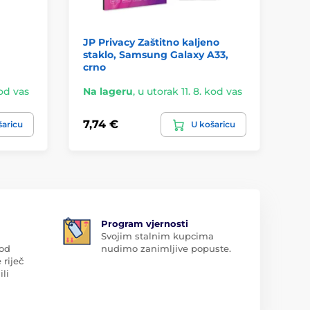
JP Privacy Zaštitno kaljeno
Be
staklo, Samsung Galaxy A33,
st
crno
kod vas
Na lageru
,
u utorak 11. 8. kod vas
Na
7,74 €
4,
šaricu
U košaricu
Program vjernosti
Svojim stalnim kupcima
 od
nudimo zanimljive popuste.
 riječ
ili