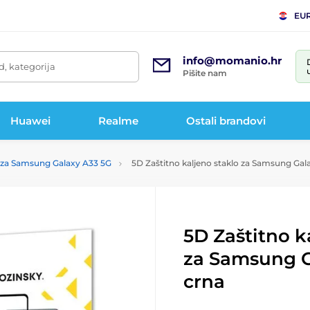
EU
info@momanio.hr
d, kategorija
Pišite nam
Huawei
Realme
Ostali brandovi
a za Samsung Galaxy A33 5G
5D Zaštitno kaljeno staklo za Samsung Gal
5D Zaštitno k
za Samsung G
crna