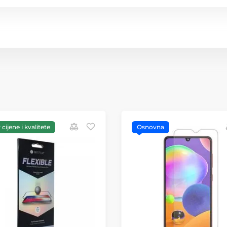
cijene i kvalitete
Osnovna