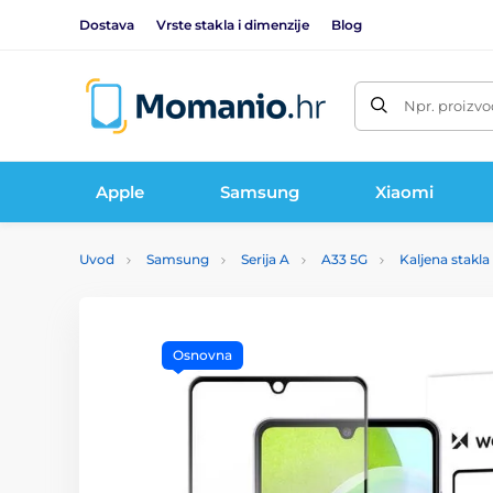
Dostava
Vrste stakla i dimenzije
Blog
Npr. proizvo
Apple
Samsung
Xiaomi
Uvod
Samsung
Serija A
A33 5G
Kaljena stakl
Osnovna