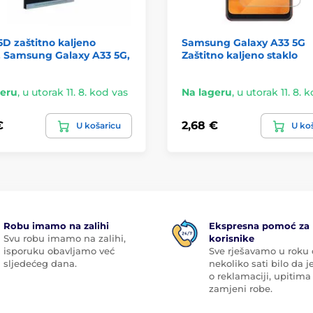
D zaštitno kaljeno
Samsung Galaxy A33 5G
, Samsung Galaxy A33 5G,
Zaštitno kaljeno staklo
geru
,
u utorak 11. 8. kod vas
Na lageru
,
u utorak 11. 8. 
€
2,68 €
U košaricu
U ko
Robu imamo na zalihi
Ekspresna pomoć za
Svu robu imamo na zalihi,
korisnike
isporuku obavljamo već
Sve rješavamo u roku
sljedećeg dana.
nekoliko sati bilo da je
o reklamaciji, upitima 
zamjeni robe.