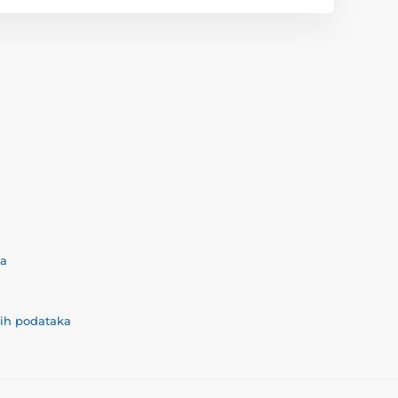
ća
nih podataka