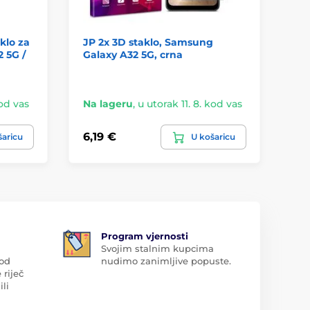
klo za
JP 2x 3D staklo, Samsung
Fo
 5G /
Galaxy A32 5G, crna
hi
Ga
kod vas
Na lageru
,
u utorak 11. 8. kod vas
Na
6,19 €
6,
šaricu
U košaricu
Program vjernosti
Svojim stalnim kupcima
 od
nudimo zanimljive popuste.
 riječ
ili