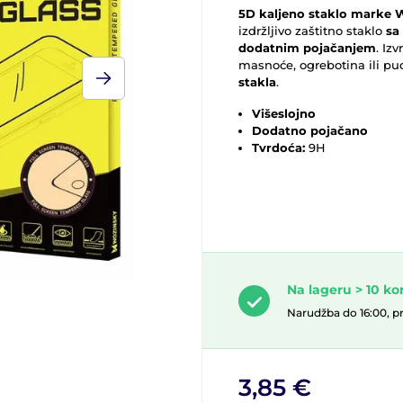
5D kaljeno staklo marke 
izdržljivo zaštitno staklo
sa
dodatnim pojačanjem
. Iz
masnoće, ogrebotina ili pu
stakla
.
Višeslojno
Dodatno pojačano
Tvrdoća:
9H
Na lageru > 10 k
Narudžba do 16:00, p
3,85 €