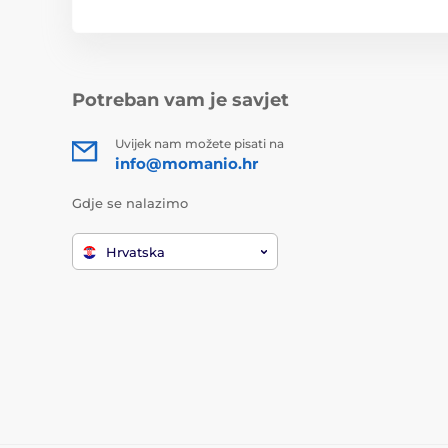
Potreban vam je savjet
Uvijek nam možete pisati na
info@momanio.hr
Gdje se nalazimo
Hrvatska