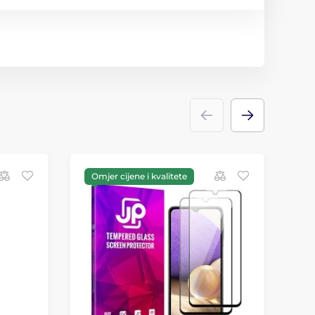
Omjer cijene i kvalitete
O