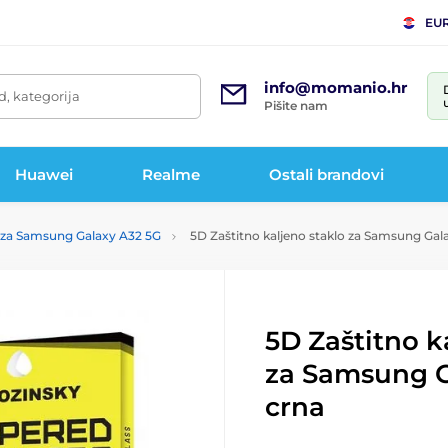
EU
info@momanio.hr
d, kategorija
Pišite nam
Huawei
Realme
Ostali brandovi
a za Samsung Galaxy A32 5G
5D Zaštitno kaljeno staklo za Samsung Gal
5D Zaštitno k
za Samsung G
crna