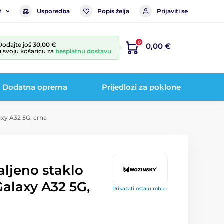
Usporedba
Popis želja
Prijaviti se
R
0
Dodajte još
30,00 €
0,00 €
u svoju košaricu za
besplatnu dostavu
Dodatna oprema
Prijedlozi za poklone
axy A32 5G, crna
aljeno staklo
alaxy A32 5G,
Prikazati ostalu robu ›