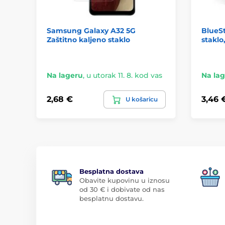
Samsung Galaxy A32 5G
BlueSt
Zaštitno kaljeno staklo
staklo
Na lageru
,
u utorak 11. 8. kod vas
Na la
2,68 €
3,46 
U košaricu
Besplatna dostava
Obavite kupovinu u iznosu
od 30 € i dobivate od nas
besplatnu dostavu.