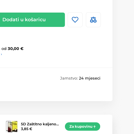
Dodati u košaricu
a
od
30,00 €
 ›
Jamstvo:
24 mjeseci
5D Zaštitno kaljeno…
Za kupovinu
3,85 €