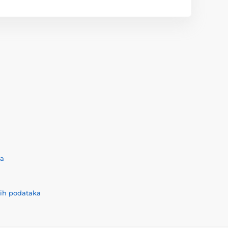
ća
nih podataka