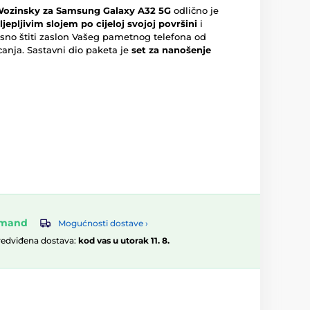
Wozinsky za Samsung Galaxy A32 5G
odlično je
 ljepljivim slojem po cijeloj svojoj površini
i
vrsno štiti zaslon Vašeg pametnog telefona od
canja. Sastavni dio paketa je
set za nanošenje
omand
Mogućnosti dostave ›
redviđena dostava:
kod vas u utorak 11. 8.