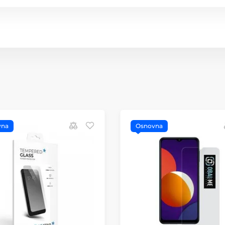
vna
Osnovna