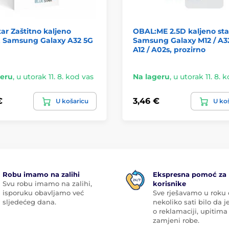
ar Zaštitno kaljeno
OBAL:ME 2.5D kaljeno sta
, Samsung Galaxy A32 5G
Samsung Galaxy M12 / A32
A12 / A02s, prozirno
geru
,
u utorak 11. 8. kod vas
Na lageru
,
u utorak 11. 8. 
€
3,46 €
U košaricu
U ko
Robu imamo na zalihi
Ekspresna pomoć za
Svu robu imamo na zalihi,
korisnike
isporuku obavljamo već
Sve rješavamo u roku
sljedećeg dana.
nekoliko sati bilo da je
o reklamaciji, upitima 
zamjeni robe.