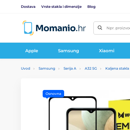
Dostava
Vrste stakla i dimenzije
Blog
Npr. proizvo
Apple
Samsung
Xiaomi
Uvod
Samsung
Serija A
A32 5G
Kaljena stakl
Osnovna