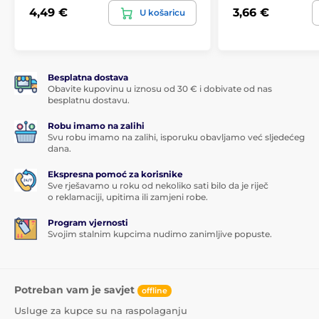
4,49 €
3,66 €
U košaricu
Besplatna dostava
Obavite kupovinu u iznosu od 30 € i dobivate od nas
besplatnu dostavu.
Robu imamo na zalihi
Svu robu imamo na zalihi, isporuku obavljamo već sljedećeg
dana.
Ekspresna pomoć za korisnike
Sve rješavamo u roku od nekoliko sati bilo da je riječ
o reklamaciji, upitima ili zamjeni robe.
Program vjernosti
Svojim stalnim kupcima nudimo zanimljive popuste.
Potreban vam je savjet
offline
Usluge za kupce su na raspolaganju