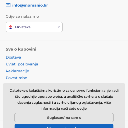
info@momanio.hr
Gdje se nalazimo
Hrvatska
Sve o kupovini
Dostava
Uvjeti poslovanja
Reklamacije
Povrat robe
Zamjena robe
Datoteke s kolačićima koristimo za osnovno funkcioniranje, radi
Načela o korištenju kolačića
što ugodnije uporabe weba, u analitičke svrhe, a u slučaju
Kontaktne informacije
davanja suglasnosti i u svrhu ciljanog oglašavanja. Više
Informacije o obradi osobnih
informacija naći ćete
ovdje
.
podataka
Suglasan/-na sam s