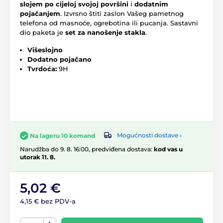
slojem po cijeloj svojoj površini
i
dodatnim
pojačanjem
. Izvrsno štiti zaslon Vašeg pametnog
telefona od masnoće, ogrebotina ili pucanja. Sastavni
dio paketa je
set za nanošenje stakla
.
Višeslojno
Dodatno pojačano
Tvrdoća:
9H
Mogućnosti dostave ›
Na lageru 10 komand
Narudžba do 9. 8. 16:00, predviđena dostava:
kod vas u
utorak 11. 8.
5,02 €
4,15 € bez PDV-a