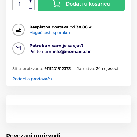
Dodati u košaricu
Besplatna dostava
od
30,00 €
Mogućnosti isporuke ›
Potreban vam je savjet?
Pišite nam
info@momanio.hr
Šifra proizvoda:
9111201912373
Jamstvo:
24 mjeseci
Podaci o prodavaču
Povezani proizvodi