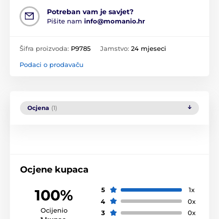
Potreban vam je savjet?
Pišite nam
info@momanio.hr
Šifra proizvoda:
P9785
Jamstvo:
24 mjeseci
Podaci o prodavaču
Ocjena
(1)
Ocjene kupaca
5
1x
100%
4
0x
Ocijenio
3
0x