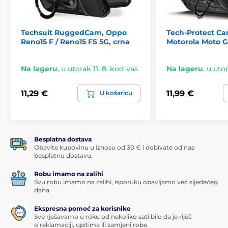
Techsuit RuggedCam, Oppo
Tech-Protect Ca
Reno15 F / Reno15 FS 5G, crna
Motorola Moto G
Na lageru
,
u utorak 11. 8. kod vas
Na lageru
,
u utor
11,29 €
11,99 €
U košaricu
Besplatna dostava
Obavite kupovinu u iznosu od 30 € i dobivate od nas
besplatnu dostavu.
Robu imamo na zalihi
Svu robu imamo na zalihi, isporuku obavljamo već sljedećeg
dana.
Ekspresna pomoć za korisnike
Sve rješavamo u roku od nekoliko sati bilo da je riječ
o reklamaciji, upitima ili zamjeni robe.