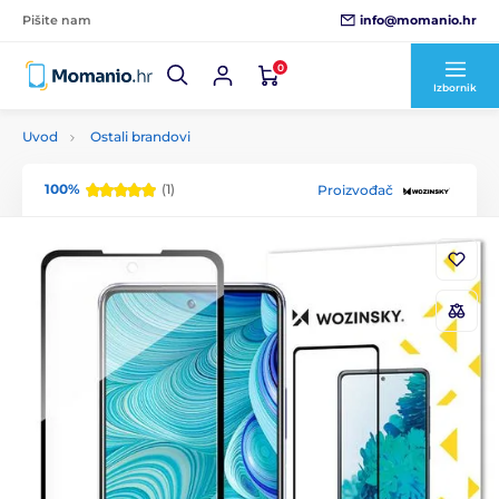
info@momanio.hr
Pišite nam
0
Izbornik
Uvod
Ostali brandovi
100%
(1)
Proizvođač