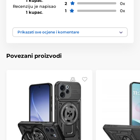
1 kupac
.
2
0x
Recenziju je napisao
1
0x
1 kupac
.
Prikazati sve ocjene i komentare
Povezani proizvodi