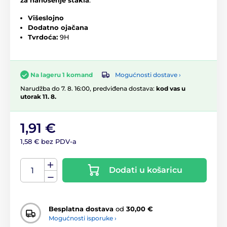
Višeslojno
Dodatno ojačana
Tvrdoća:
9H
Mogućnosti dostave ›
Na lageru 1 komand
Narudžba do 7. 8. 16:00, predviđena dostava:
kod vas u
utorak 11. 8.
1,91 €
1,58 € bez PDV-a
Dodati u košaricu
Besplatna dostava
od
30,00 €
Mogućnosti isporuke ›