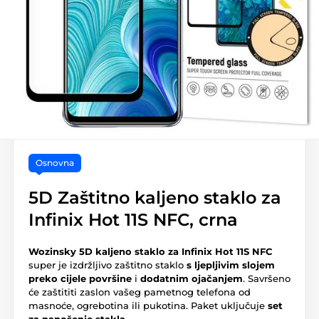
Osnovna
5D Zaštitno kaljeno staklo za
Infinix Hot 11S NFC, crna
Wozinsky 5D kaljeno staklo za Infinix Hot 11S NFC
super je izdržljivo zaštitno staklo
s ljepljivim slojem
preko cijele površine
i
dodatnim ojačanjem
. Savršeno
će zaštititi zaslon vašeg pametnog telefona od
masnoće, ogrebotina ili pukotina. Paket uključuje
set
za nanošenje stakla
.