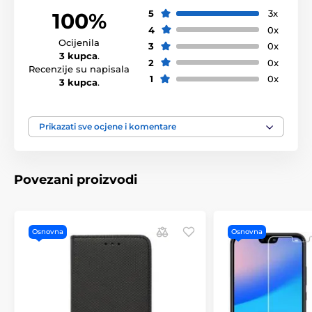
5
3x
100%
4
0x
Ocijenila
3
0x
3 kupca
.
2
0x
Recenzije su napisala
1
0x
3 kupca
.
Prikazati sve ocjene i komentare
Povezani proizvodi
Osnovna
Osnovna