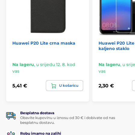
Huawei P20 Lite crna maska
Huawei P20 Lite
kaljeno staklo
Na lageru
,
u srijedu 12. 8. kod
Na lageru
,
u srij
vas
vas
5,41 €
2,30 €
U košaricu
Besplatna dostava
Obavite kupovinu u iznosu od 30 € i dobivate od nas
besplatnu dostavu.
Robu imamo na zalihi