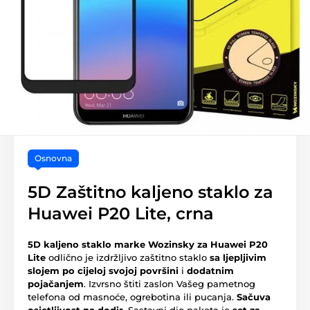
Osnovna
5D Zaštitno kaljeno staklo za
Huawei P20 Lite, crna
5D kaljeno staklo marke Wozinsky za Huawei P20
Lite
odlično je izdržljivo zaštitno staklo
sa ljepljivim
slojem po cijeloj svojoj površini
i
dodatnim
pojačanjem
. Izvrsno štiti zaslon Vašeg pametnog
telefona od masnoće, ogrebotina ili pucanja.
Sačuva
osjetljivost na dodir
. Sastavni dio paketa je
set za