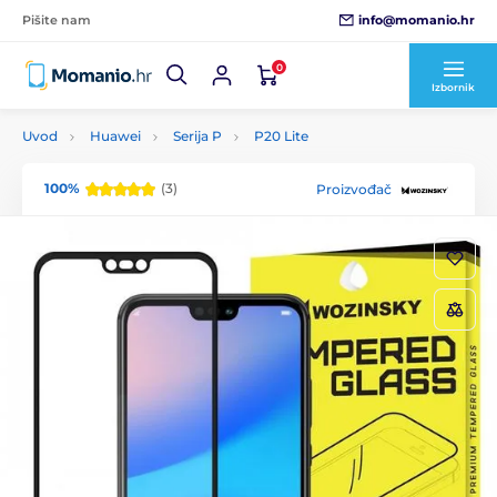
info@momanio.hr
Pišite nam
0
Izbornik
Uvod
Huawei
Serija P
P20 Lite
100%
(3)
Proizvođač