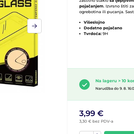
zaštitno staklo
sa ljepljivi
pojačanjem
. Izvrsno štit
ogrebotina ili pucanja. Sas
Višeslojno
Dodatno pojačano
Tvrdoća:
9H
Na lageru > 10 k
Narudžba do 9. 8. 16:
3,99 €
3,30 € bez PDV-a