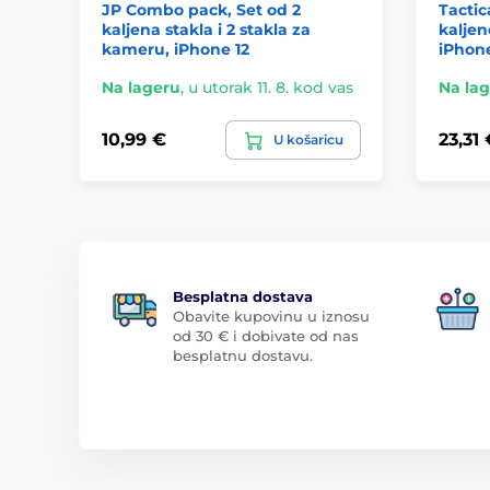
JP Combo pack, Set od 2
Tactic
kaljena stakla i 2 stakla za
kaljen
kameru, iPhone 12
iPhone
Na lageru
,
u utorak 11. 8. kod vas
Na la
10,99 €
23,31 
U košaricu
Besplatna dostava
Obavite kupovinu u iznosu
od 30 € i dobivate od nas
besplatnu dostavu.