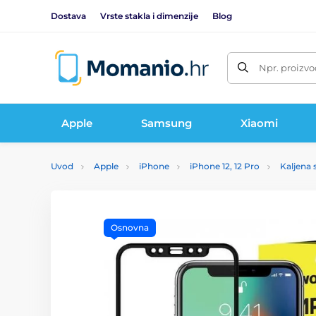
Dostava
Vrste stakla i dimenzije
Blog
Npr. proizvo
Apple
Samsung
Xiaomi
Uvod
Apple
iPhone
iPhone 12, 12 Pro
Kaljena s
Osnovna