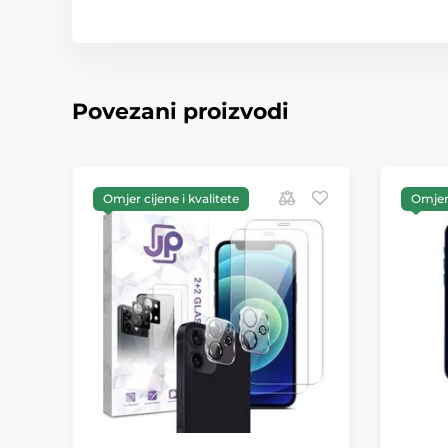
Povezani proizvodi
Omjer cijene i kvalitete
Omjer 