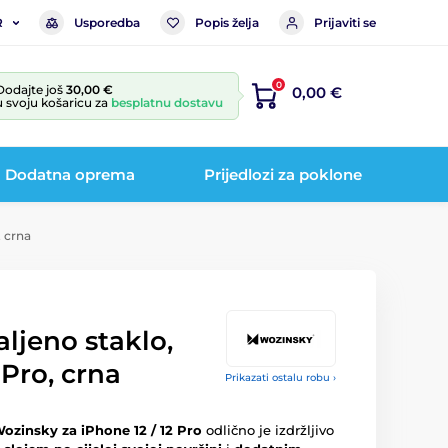
Usporedba
Popis želja
Prijaviti se
R
0
Dodajte još
30,00 €
0,00 €
u svoju košaricu za
besplatnu dostavu
Dodatna oprema
Prijedlozi za poklone
, crna
aljeno staklo,
 Pro, crna
Prikazati ostalu robu ›
ozinsky za iPhone 12 / 12 Pro
odlično je izdržljivo