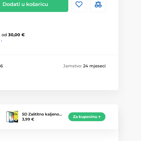
Dodati u košaricu
a
od
30,00 €
 ›
66
Jamstvo:
24 mjeseci
5D Zaštitno kaljeno…
Za kupovinu
3,99 €