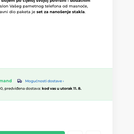
m slojem po cijeloj svojoj površini
i
dodatnim
i zaslon Vašeg pametnog telefona od masnoće,
tavni dio paketa je
set za nanošenje stakla
.
omand
Mogućnosti dostave ›
00, predviđena dostava:
kod vas u utorak 11. 8.