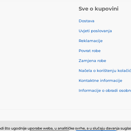
Sve o kupovini
Dostava
Uvjeti poslovanja
Reklamacije
Povrat robe
Zamjena robe
Načela o korištenju kolači
Kontaktne informacije
Informacije o obradi osob
© 2026 momanio.hr ⦁ E-trgovinu izradila
SIMPLIA.cz
i što ugodnije uporabe weba, u analitičke svrhe, a u slučaju davanja suglasn