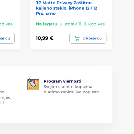
JP Matte Privacy Zaštitno
Te
kaljeno staklo, iPhone 12 / 12
ka
Pro, crno
kod vas
Na lageru
,
u utorak 11. 8. kod vas
Na
10,99 €
5,
šaricu
U košaricu
Program vjernosti
Svojim stalnim kupcima
 od
nudimo zanimljive popuste.
 riječ
ili