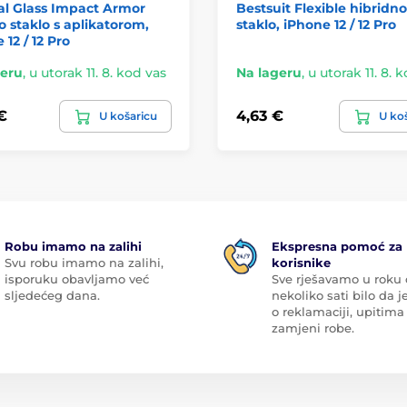
al Glass Impact Armor
Bestsuit Flexible hibridno
o staklo s aplikatorom,
staklo, iPhone 12 / 12 Pro
 12 / 12 Pro
geru
,
u utorak 11. 8. kod vas
Na lageru
,
u utorak 11. 8. 
€
4,63 €
U košaricu
U ko
Robu imamo na zalihi
Ekspresna pomoć za
Svu robu imamo na zalihi,
korisnike
isporuku obavljamo već
Sve rješavamo u roku
sljedećeg dana.
nekoliko sati bilo da je
o reklamaciji, upitima 
zamjeni robe.