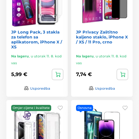
JP Long Pack, 3 stakla
JP Privacy Zaštitno
za telefon sa
kaljeno staklo, iPhone X
aplikatorom, iPhone X /
/ XS / 11 Pro, crno
XS
Na lageru
,
u utorak 11. 8. kod
Na lageru
,
u utorak 11. 8. kod
vas
vas
5,99 €
7,74 €
Usporedba
Usporedba
Omjer cijene i kvalitete
Osnovna