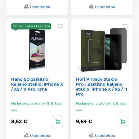
Usporedba
Usporedba
Omjer cijene i kvalitete
Nano 5D zaštitno
Hofi Privacy Staklo
kaljeno staklo, iPhone X
Pro+ Zaštitno kaljeno
/ XS / 11 Pro, crna
staklo, iPhone X / XS / 11
Pro
Na lageru
,
u utorak 11. 8. kod
Na lageru
,
u utorak 11. 8. kod
vas
vas
8,52 €
9,69 €
Usporedba
Usporedba