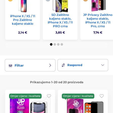
5D Zaštitno
JP Privacy Zaštitno
iPhone X / XS / 11
kaljeno staklo,
kaljeno staklo,
Pro Zaštitno
iPhone X / XS / 11
iPhone X / XS / 11
kaljeno staklo
PRO crna
Pro, crno
2,14 €
3,85 €
7,74 €
Raspored
Filtar
Prikazujemo 1-20 od 20 proizvoda
Omjer cijene i kvalitete
Omjer cijene i kvalitete