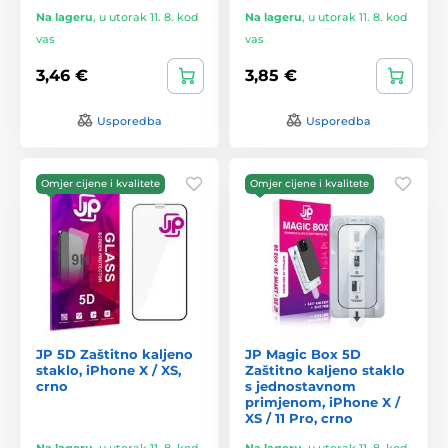
Na lageru
,
u utorak 11. 8. kod
Na lageru
,
u utorak 11. 8. kod
vas
vas
3,46 €
3,85 €
Usporedba
Usporedba
Omjer cijene i kvalitete
Omjer cijene i kvalitete
JP 5D Zaštitno kaljeno
JP Magic Box 5D
staklo, iPhone X / XS,
Zaštitno kaljeno staklo
crno
s jednostavnom
primjenom, iPhone X /
XS / 11 Pro, crno
Na lageru
,
u utorak 11. 8. kod
Na lageru
,
u utorak 11. 8. kod