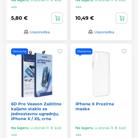
vas
vas
5,80 €
10,49 €
Usporedba
Usporedba
Osnovna
Osnovna
6D Pro Veason Zaštitno
iPhone X Prozirna
kaljeno staklo za
maska
jednostavnu ugradnju,
iPhone X / XS, crno
Na lageru
,
u utorak 11. 8. kod
Na lageru
,
u utorak 11. 8. kod
vas
vas