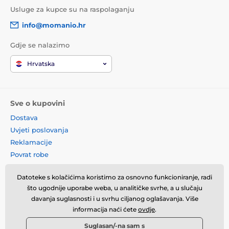
Usluge za kupce su na raspolaganju
info@momanio.hr
Gdje se nalazimo
Hrvatska
Sve o kupovini
Dostava
Uvjeti poslovanja
Reklamacije
Povrat robe
Zamjena robe
Datoteke s kolačićima koristimo za osnovno funkcioniranje, radi
Načela o korištenju kolačića
što ugodnije uporabe weba, u analitičke svrhe, a u slučaju
Kontaktne informacije
davanja suglasnosti i u svrhu ciljanog oglašavanja. Više
Informacije o obradi osobnih
informacija naći ćete
ovdje
.
podataka
Suglasan/-na sam s