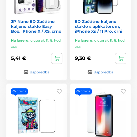
JP Nano 5D Zaštitno
5D Zaštitno kaljeno
kaljeno staklo Easy
staklo s aplikatorom,
Box, iPhone X / XS, crno
iPhone Xs / 11 Pro, crni
Na lageru
,
u utorak 11. 8. kod
Na lageru
,
u utorak 11. 8. kod
vas
vas
5,41 €
9,30 €
Usporedba
Usporedba
Osnovna
Osnovna