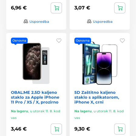
6,96 €
3,07 €
Usporedba
Usporedba
Osnovna
Osnovna
OBAL:ME 2.5D kaljeno
5D Zaštitno kaljeno
staklo za Apple iPhone
staklo s aplikatorom,
11 Pro / XS / X, prozirno
iPhone X, crni
Na lageru
,
u utorak 11. 8. kod
Na lageru
,
u utorak 11. 8. kod
vas
vas
3,46 €
9,30 €