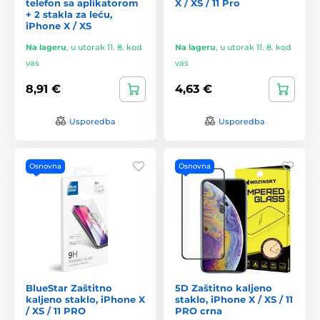
telefon sa aplikatorom
X / XS / 11 Pro
+ 2 stakla za leću,
iPhone X / XS
Na lageru
,
u utorak 11. 8. kod
Na lageru
,
u utorak 11. 8. kod
vas
vas
8,91 €
4,63 €
Usporedba
Usporedba
Osnovna
Osnovna
BlueStar Zaštitno
5D Zaštitno kaljeno
kaljeno staklo, iPhone X
staklo, iPhone X / XS / 11
/ XS / 11 PRO
PRO crna