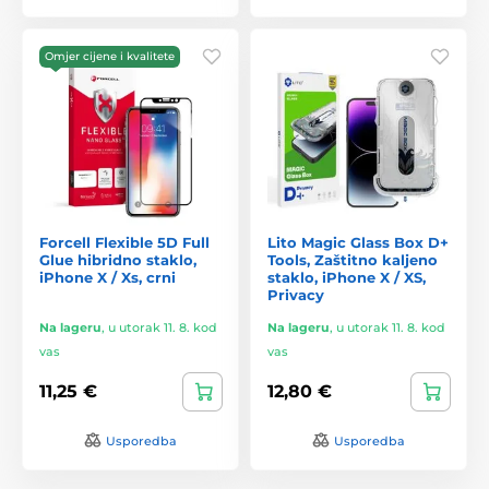
Omjer cijene i kvalitete
Forcell Flexible 5D Full
Lito Magic Glass Box D+
Glue hibridno staklo,
Tools, Zaštitno kaljeno
iPhone X / Xs, crni
staklo, iPhone X / XS,
Privacy
Na lageru
,
u utorak 11. 8. kod
Na lageru
,
u utorak 11. 8. kod
vas
vas
11,25 €
12,80 €
Usporedba
Usporedba