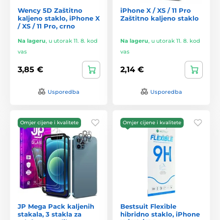
Wency 5D Zaštitno
iPhone X / XS / 11 Pro
kaljeno staklo, iPhone X
Zaštitno kaljeno staklo
/ XS / 11 Pro, crno
Na lageru
,
u utorak 11. 8. kod
Na lageru
,
u utorak 11. 8. kod
vas
vas
3,85 €
2,14 €
Usporedba
Usporedba
Omjer cijene i kvalitete
Omjer cijene i kvalitete
JP Mega Pack kaljenih
Bestsuit Flexible
stakala, 3 stakla za
hibridno staklo, iPhone