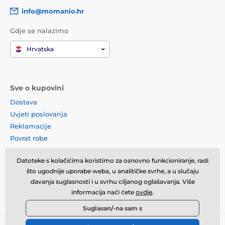
info@momanio.hr
Gdje se nalazimo
Hrvatska
Sve o kupovini
Dostava
Uvjeti poslovanja
Reklamacije
Povrat robe
Zamjena robe
Datoteke s kolačićima koristimo za osnovno funkcioniranje, radi
Načela o korištenju kolačića
što ugodnije uporabe weba, u analitičke svrhe, a u slučaju
Kontaktne informacije
davanja suglasnosti i u svrhu ciljanog oglašavanja. Više
Informacije o obradi osobnih
informacija naći ćete
ovdje
.
podataka
Suglasan/-na sam s