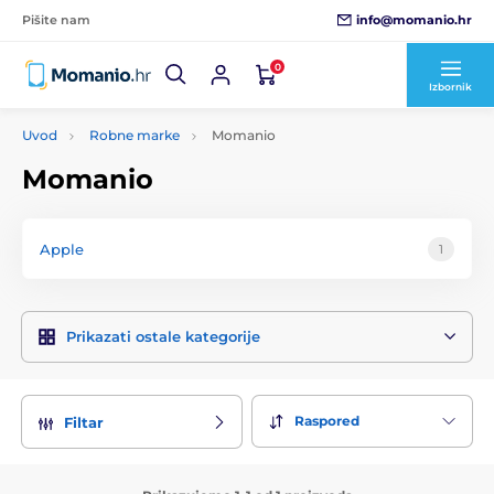
info@momanio.hr
Pišite nam
0
Izbornik
Uvod
Robne marke
Momanio
Momanio
Apple
1
Prikazati ostale kategorije
Raspored
Filtar