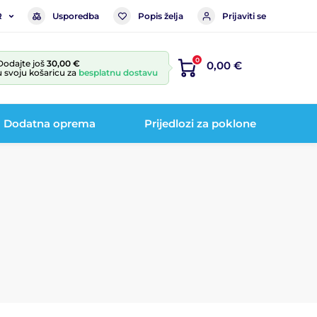
Usporedba
Popis želja
Prijaviti se
R
0
Dodajte još
30,00 €
0,00 €
u svoju košaricu za
besplatnu dostavu
Dodatna oprema
Prijedlozi za poklone