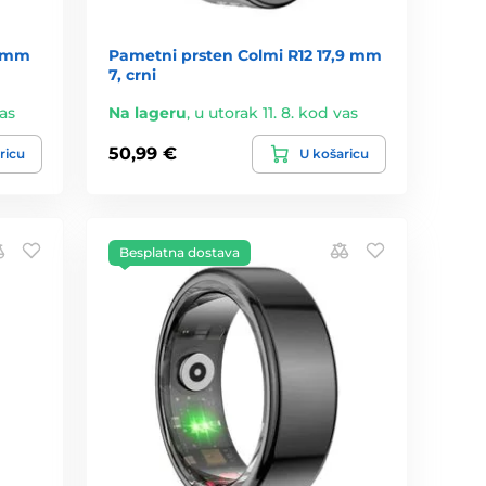
0 mm
Pametni prsten Colmi R12 17,9 mm
7, crni
vas
Na lageru
,
u utorak 11. 8. kod vas
50,99 €
ricu
U košaricu
Besplatna dostava