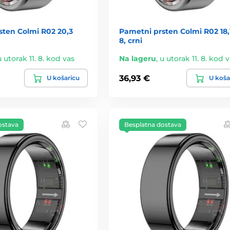
sten Colmi R02 20,3
Pametni prsten Colmi R02 18
8, crni
u utorak 11. 8. kod vas
Na lageru
,
u utorak 11. 8. kod 
36,93 €
U košaricu
U koša
ostava
Besplatna dostava