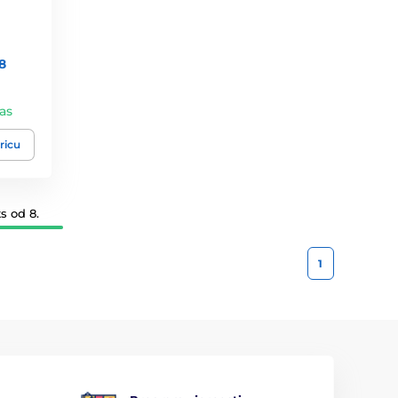
8
vas
ricu
s od 8.
1