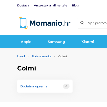
Dostava
Vrste stakla i dimenzije
Blog
Npr. proizvo
Apple
Samsung
Xiaomi
Uvod
Robne marke
Colmi
Colmi
Dodatna oprema
8