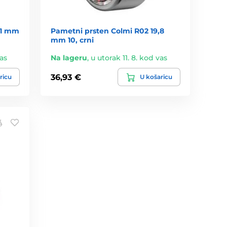
,1 mm
Pametni prsten Colmi R02 19,8
mm 10, crni
vas
Na lageru
,
u utorak 11. 8. kod vas
36,93 €
ricu
U košaricu