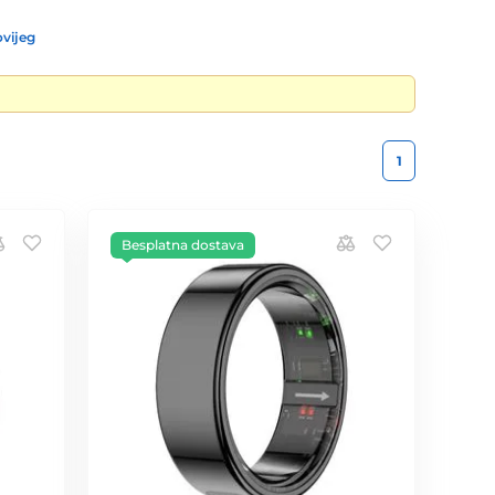
vijeg
1
Besplatna dostava