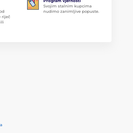
Program vjernosti
Svojim stalnim kupcima
 od
nudimo zanimljive popuste.
 riječ
ili
ća