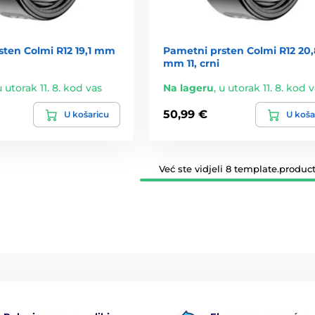
sten Colmi R12 19,1 mm
Pametni prsten Colmi R12 20,
mm 11, crni
u utorak 11. 8. kod vas
Na lageru
,
u utorak 11. 8. kod 
50,99 €
U košaricu
U koša
Već ste vidjeli 8 template.product