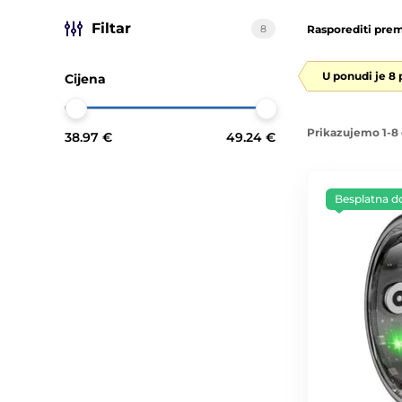
Filtar
8
Rasporediti prem
U ponudi je 8
Cijena
Prikazujemo 1-8 
38.97 €
49.24 €
Besplatna d