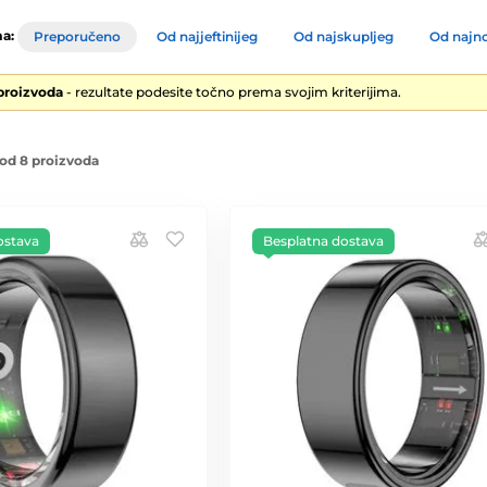
a:
Preporučeno
Od najjeftinijeg
Od najskupljeg
Od najno
 proizvoda
- rezultate podesite točno prema svojim kriterijima.
od 8 proizvoda
ostava
Besplatna dostava