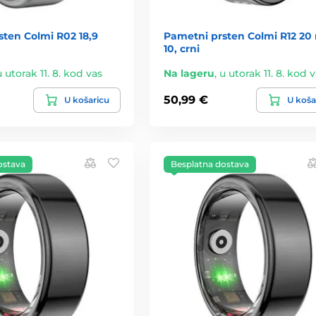
ten Colmi R02 18,9
Pametni prsten Colmi R12 2
10, crni
u utorak 11. 8. kod vas
Na lageru
,
u utorak 11. 8. kod 
50,99 €
U košaricu
U koša
ostava
Besplatna dostava