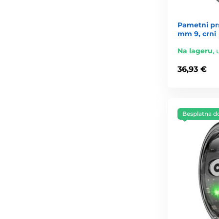
Pametni prs
mm 9, crni
Na lageru
,
36,93 €
Besplatna d