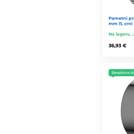
Pametni pr
mm 11, crni
Na lageru
,
36,93 €
Besplatna d