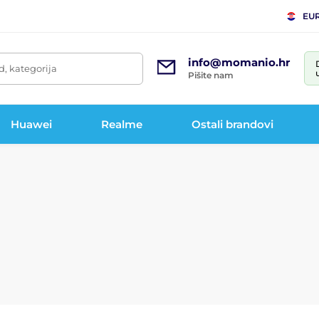
EU
info@momanio.hr
d, kategorija
Pišite nam
Huawei
Realme
Ostali brandovi