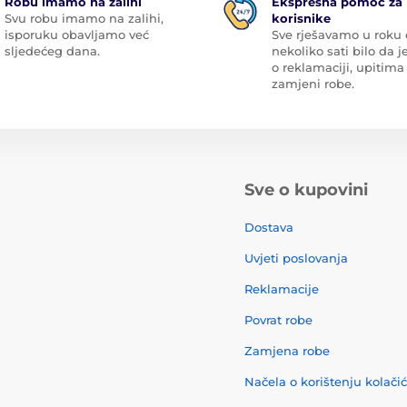
Robu imamo na zalihi
Ekspresna pomoć za
Svu robu imamo na zalihi,
korisnike
isporuku obavljamo već
Sve rješavamo u roku
sljedećeg dana.
nekoliko sati bilo da je
o reklamaciji, upitima 
zamjeni robe.
Sve o kupovini
Dostava
Uvjeti poslovanja
Reklamacije
Povrat robe
Zamjena robe
Načela o korištenju kolači