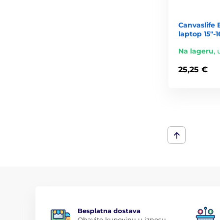
Canvaslife 
laptop 15"-
Na lageru
,
25,25 €
Besplatna dostava
Obavite kupovinu u iznosu