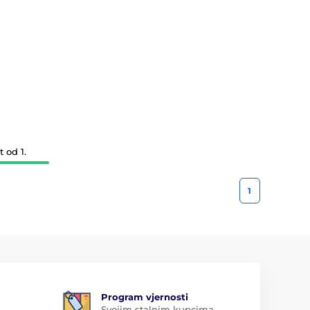
 od 1.
1
Program vjernosti
Svojim stalnim kupcima