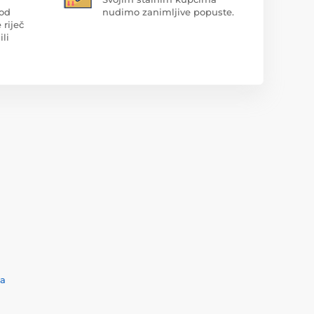
 od
nudimo zanimljive popuste.
 riječ
ili
ća