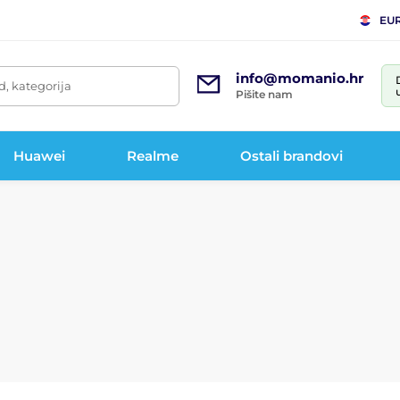
EU
info@momanio.hr
d, kategorija
Pišite nam
Huawei
Realme
Ostali brandovi