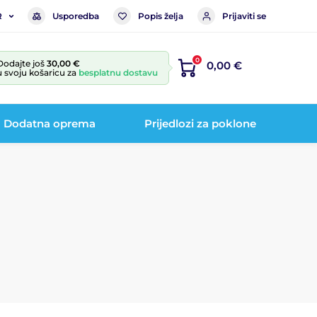
Usporedba
Popis želja
Prijaviti se
R
0
Dodajte još
30,00 €
0,00 €
u svoju košaricu za
besplatnu dostavu
Dodatna oprema
Prijedlozi za poklone