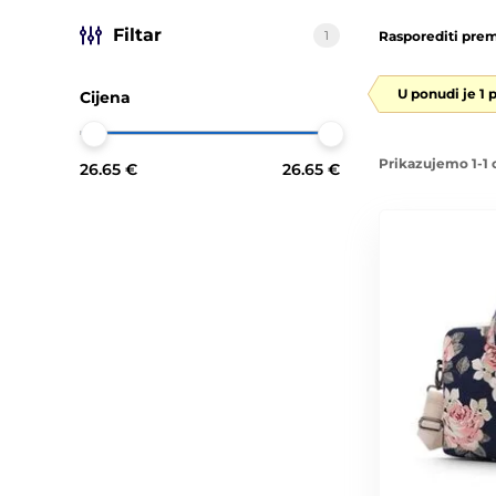
Filtar
1
Rasporediti prem
U ponudi je 1 
Cijena
Prikazujemo 1-1 
26.65 €
26.65 €