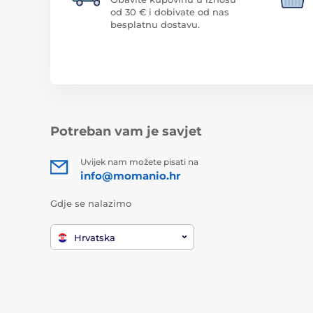
od 30 € i dobivate od nas
besplatnu dostavu.
Potreban vam je savjet
Uvijek nam možete pisati na
info@momanio.hr
Gdje se nalazimo
Hrvatska