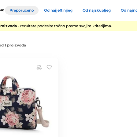
a:
Preporučeno
Od najjeftinijeg
Od najskupljeg
Od najno
proizvoda
- rezultate podesite točno prema svojim kriterijima.
od 1 proizvoda