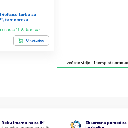
Briefcase torba za
16", tamnoroza
u utorak 11. 8. kod vas
U košaricu
Već ste vidjeli 1 template.product
Robu imamo na zalihi
Ekspresna pomoć za
Svu robu imamo na zalihi,
korisnike